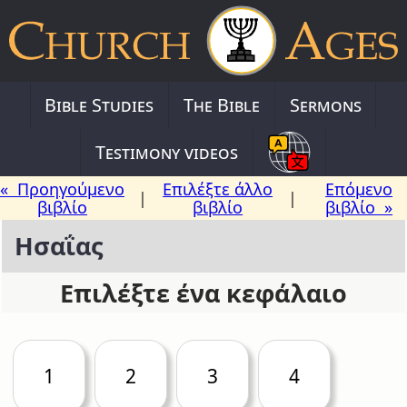
Bible Studies
The Bible
Sermons
Testimony videos
« Προηγούμενο
Επιλέξτε άλλο
Επόμενο
|
|
βιβλίο
βιβλίο
βιβλίο »
Ησαΐας
Επιλέξτε ένα κεφάλαιο
1
2
3
4