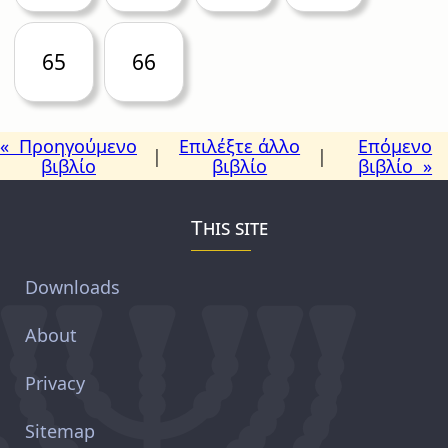
65
66
« Προηγούμενο
Επιλέξτε άλλο
Επόμενο
|
|
βιβλίο
βιβλίο
βιβλίο »
This site
Downloads
About
Privacy
Sitemap