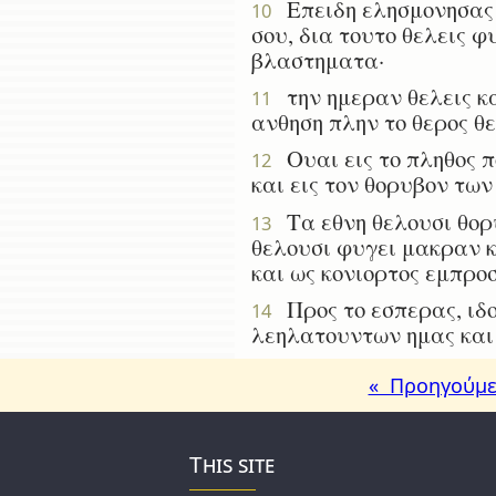
Επειδη ελησμονησας τ
10
σου, δια τουτο θελεις 
βλαστηματα·
την ημεραν θελεις κα
11
ανθηση πλην το θερος θ
Ουαι εις το πληθος π
12
και εις τον θορυβον τω
Τα εθνη θελουσι θορυ
13
θελουσι φυγει μακραν κ
και ως κονιορτος εμπρο
Προς το εσπερας, ιδου
14
λεηλατουντων ημας και
« Προηγούμε
This site