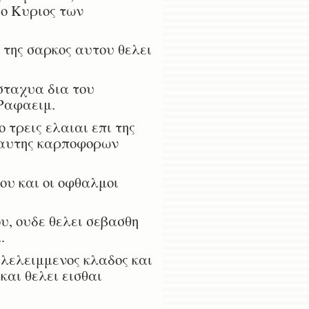
 ο Κυριος των
 της σαρκος αυτου θελει
ασταχυα δια του
 Ραφαειμ.
 τρεις ελαιαι επι της
 αυτης καρποφορων
ου και οι οφθαλμοι
υ, ουδε θελει σεβασθη
.
αλελειμμενος κλαδος και
και θελει εισθαι