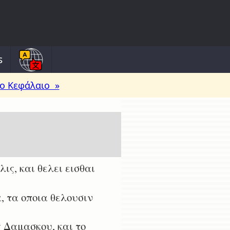
s
ο Κεφάλαιο »
ς, και θελει εισθαι
, τα οποια θελουσιν
ς Δαμασκου, και το