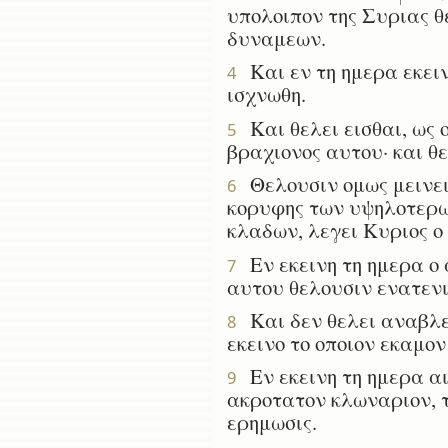
υπολοιπον της Συριας θε
δυναμεων.
Και εν τη ημερα εκειν
4
ισχνωθη.
Και θελει εισθαι, ως ο
5
βραχιονος αυτου· και θ
Θελουσιν ομως μεινει ε
6
κορυφης των υψηλοτερω
κλαδων, λεγει Κυριος ο
Εν εκεινη τη ημερα ο 
7
αυτου θελουσιν ενατενι
Και δεν θελει αναβλεψ
8
εκεινο το οποιον εκαμον
Εν εκεινη τη ημερα αι
9
ακροτατον κλωναριον, τ
ερημωσις.