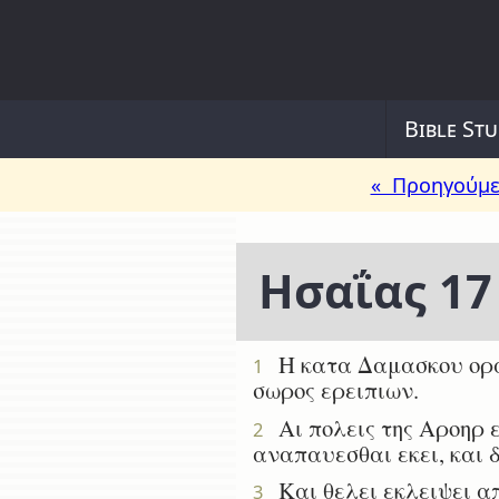
Bible Stu
« Προηγούμε
Ησαΐας 17
Η κατα Δαμασκου ορασι
1
σωρος ερειπιων.
Αι πολεις της Αροηρ ε
2
αναπαυεσθαι εκει, και δ
Και θελει εκλειψει απ
3