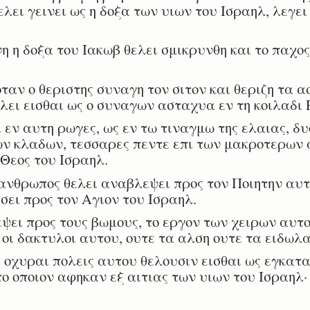
λει γεινει ως η δοξα των υιων του Ισραηλ, λεγει
η η δοξα του Ιακωβ θελει σμικρυνθη και το παχος
ταν ο θεριστης συναγη τον σιτον και θεριζη τα 
ελει εισθαι ως ο συναγων ασταχυα εν τη κοιλαδι
ν αυτη ρωγες, ως εν τω τιναγμω της ελαιας, δυο
ν κλαδων, τεσσαρες πεντε επι των μακροτερων
 Θεος του Ισραηλ.
ανθρωπος θελει αναβλεψει προς τον Ποιητην αυτ
σει προς τον Αγιον του Ισραηλ.
ει προς τους βωμους, το εργον των χειρων αυτο
 οι δακτυλοι αυτου, ουτε τα αλση ουτε τα ειδωλα
 οχυραι πολεις αυτου θελουσιν εισθαι ως εγκατ
ο οποιον αφηκαν εξ αιτιας των υιων του Ισραηλ· 