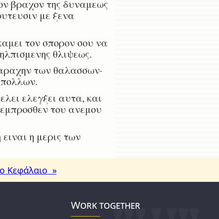
τον βραχον της δυναμεως
φυτευσιν με ξενα
καμει τον σπορον σου να
πηλπισμενης θλιψεως.
ταραχην των θαλασσων·
 πολλων.
ελει ελεγξει αυτα, και
 εμπροσθεν του ανεμου
 ειναι η μερις των
ο Κεφάλαιο »
Work together