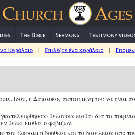
dies
The Bible
Sermons
Testimony video
νο Κεφάλαιο
|
Επιλέξτε ένα κεφάλαιο
|
Επόμεν
ς. Ιδου, η Δαμασκος πεπαυμενη του να ηναι πολι
γκατελειφθησαν· θελουσιν εισθαι δια τα ποιμνια
εν θελει εισθαι ο φοβιζων.
ο του Εφραιμ η βοηθεια και το βασιλειον απο τη