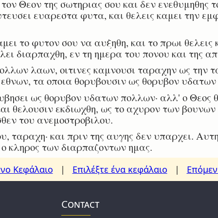
ον Θεον της σωτηριας σου και δεν ενεθυμηθης 
φυτευσει ευαρεστα φυτα, και θελεις καμει την εμ
μει το φυτον σου να αυξηθη, και το πρωι θελεις 
ελει διαρπαχθη, εν τη ημερα του πονου και της α
ολλων λαων, οιτινες καμνουσι ταραχην ως την 
ν εθνων, τα οποια θορυβουσιν ως θορυβον υδατων
βησει ως θορυβον υδατων πολλων· αλλ' ο Θεος θ
αι θελουσιν εκδιωχθη, ως το αχυρον των βουνων
σθεν του ανεμοστροβιλου.
, ταραχη· και πριν της αυγης δεν υπαρχει. Αυτη
 ο κληρος των διαρπαζοντων ημας.
νο Κεφάλαιο
|
Επιλέξτε ένα κεφάλαιο
|
Επόμεν
Contact