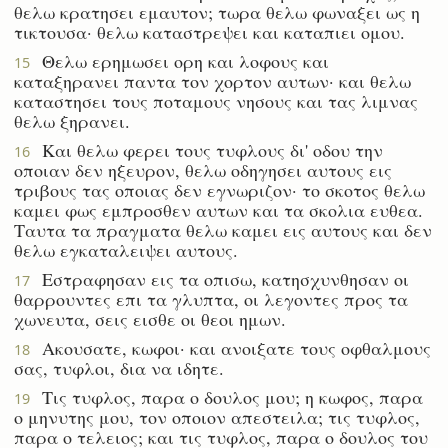
θελω κρατησει εμαυτον; τωρα θελω φωναξει ως η
τικτουσα· θελω καταστρεψει και καταπιει ομου.
Θελω ερημωσει ορη και λοφους και
15
καταξηρανει παντα τον χορτον αυτων· και θελω
καταστησει τους ποταμους νησους και τας λιμνας
θελω ξηρανει.
Και θελω φερει τους τυφλους δι' οδου την
16
οποιαν δεν ηξευρον, θελω οδηγησει αυτους εις
τριβους τας οποιας δεν εγνωριζον· το σκοτος θελω
καμει φως εμπροσθεν αυτων και τα σκολια ευθεα.
Ταυτα τα πραγματα θελω καμει εις αυτους και δεν
θελω εγκαταλειψει αυτους.
Εστραφησαν εις τα οπισω, κατησχυνθησαν οι
17
θαρρουντες επι τα γλυπτα, οι λεγοντες προς τα
χωνευτα, σεις εισθε οι θεοι ημων.
Ακουσατε, κωφοι· και ανοιξατε τους οφθαλμους
18
σας, τυφλοι, δια να ιδητε.
Τις τυφλος, παρα ο δουλος μου; η κωφος, παρα
19
ο μηνυτης μου, τον οποιον απεστειλα; τις τυφλος,
παρα ο τελειος; και τις τυφλος, παρα ο δουλος του