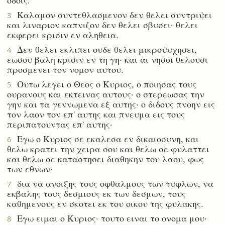
Καλαμον συντεθλασμενον δεν θελει συντριψει
3
και λιναριον καπνιζον δεν θελει σβυσει· θελει
εκφερει κρισιν εν αληθεια.
Δεν θελει εκλιπει ουδε θελει μικροψυχησει,
4
εωσου βαλη κρισιν εν τη γη· και αι νησοι θελουσι
προσμενει τον νομον αυτου.
Ουτω λεγει ο Θεος ο Κυριος, ο ποιησας τους
5
ουρανους και εκτεινας αυτους· ο στερεωσας την
γην και τα γεννωμενα εξ αυτης· ο διδους πνοην εις
τον λαον τον επ' αυτης και πνευμα εις τους
περιπατουντας επ' αυτης·
Εγω ο Κυριος σε εκαλεσα εν δικαιοσυνη, και
6
θελω κρατει την χειρα σου και θελω σε φυλαττει
και θελω σε καταστησει διαθηκην του λαου, φως
των εθνων·
δια να ανοιξης τους οφθαλμους των τυφλων, να
7
εκβαλης τους δεσμιους εκ των δεσμων, τους
καθημενους εν σκοτει εκ του οικου της φυλακης.
Εγω ειμαι ο Κυριος· τουτο ειναι το ονομα μου·
8