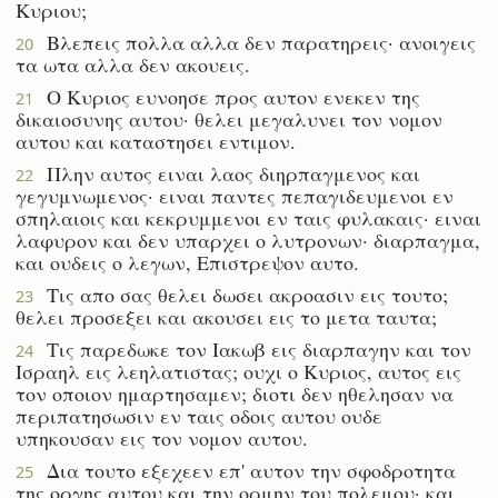
Κυριου;
Βλεπεις πολλα αλλα δεν παρατηρεις· ανοιγεις
20
τα ωτα αλλα δεν ακουεις.
Ο Κυριος ευνοησε προς αυτον ενεκεν της
21
δικαιοσυνης αυτου· θελει μεγαλυνει τον νομον
αυτου και καταστησει εντιμον.
Πλην αυτος ειναι λαος διηρπαγμενος και
22
γεγυμνωμενος· ειναι παντες πεπαγιδευμενοι εν
σπηλαιοις και κεκρυμμενοι εν ταις φυλακαις· ειναι
λαφυρον και δεν υπαρχει ο λυτρονων· διαρπαγμα,
και ουδεις ο λεγων, Επιστρεψον αυτο.
Τις απο σας θελει δωσει ακροασιν εις τουτο;
23
θελει προσεξει και ακουσει εις το μετα ταυτα;
Τις παρεδωκε τον Ιακωβ εις διαρπαγην και τον
24
Ισραηλ εις λεηλατιστας; ουχι ο Κυριος, αυτος εις
τον οποιον ημαρτησαμεν; διοτι δεν ηθελησαν να
περιπατησωσιν εν ταις οδοις αυτου ουδε
υπηκουσαν εις τον νομον αυτου.
Δια τουτο εξεχεεν επ' αυτον την σφοδροτητα
25
της οργης αυτου και την ορμην του πολεμου· και