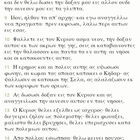
και δεν θελω δωσει την δοξαν μου εις αλλον ουδε
την αινεσιν μου εις τα γλυπτα.
Ιδου, ηλθον τα απ' αρχης· και εγω αναγγελλω
9
νεα πραγματα· πριν εκφυωσι, λαλω περι αυτων
εις εσας.
Ψαλλετε εις τον Κυριον ασμα νεον, την δοξαν
10
αυτου εκ των ακρων της γης, σεις οι καταβαινοντες
εις την θαλασσαν και παντα τα εν αυτη· αι νησοι
και οι κατοικουντες αυτας.
Η ερημος και αι πολεις αυτης ας υψωσωσι
11
φωνην, αι κωμαι τας οποιας κατοικει ο Κηδαρ· ας
ψαλλωσιν οι κατοικοι της Σελα, ας αλαλαζωσιν εκ
των κορυφων των ορεων.
Ας δωσωσι δοξαν εις τον Κυριον και ας
12
αναγγειλωσι την αινεσιν αυτου εν ταις νησοις.
Ο Κυριος θελει εξελθει ως ισχυρος· θελει
13
διεγειρει ζηλον ως πολεμιστης· θελει φωναξει,
μαλιστα θελει βρυχησει, θελει υπερισχυσει κατα
των πολεμιων αυτου.
Απο πολλου εσιωπησα· θελω μεινει ησυχος;
14