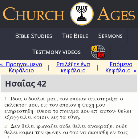
Bible Studies
The Bible
Sermons
Testimony videos
« Προηγούμενο
Επιλέξτε ένα
Επόμενο
|
|
Κεφάλαιο
κεφάλαιο
Κεφάλαιο »
Ησαΐας 42
Ιδου, ο δουλος μου, τον οποιον υπεστηριξα· ο
1
εκλεκτος μου, εις τον οποιον η ψυχη μου
ευηρεστηθη· εθεσα το πνευμα μου επ' αυτον· θελει
εξαγγειλει κρισιν εις τα εθνη.
Δεν θελει φωναξει ουδε θελει ανακραξει ουδε
2
θελει καμει την φωνην αυτου να ακουσθη εν ταις
οδοις.