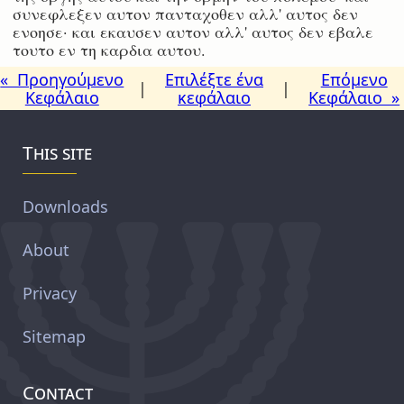
συνεφλεξεν αυτον πανταχοθεν αλλ' αυτος δεν
ενοησε· και εκαυσεν αυτον αλλ' αυτος δεν εβαλε
τουτο εν τη καρδια αυτου.
« Προηγούμενο
Επιλέξτε ένα
Επόμενο
|
|
Κεφάλαιο
κεφάλαιο
Κεφάλαιο »
This site
Downloads
About
Privacy
Sitemap
Contact