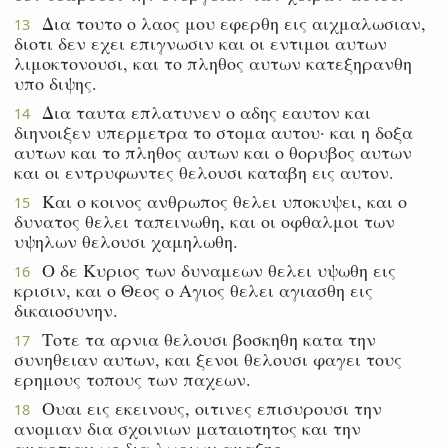
Δια τουτο ο λαος μου εφερθη εις αιχμαλωσιαν,
13
διοτι δεν εχει επιγνωσιν και οι εντιμοι αυτων
λιμοκτονουσι, και το πληθος αυτων κατεξηρανθη
υπο διψης.
Δια ταυτα επλατυνεν ο αδης εαυτον και
14
διηνοιξεν υπερμετρα το στομα αυτου· και η δοξα
αυτων και το πληθος αυτων και ο θορυβος αυτων
και οι εντρυφωντες θελουσι καταβη εις αυτον.
Και ο κοινος ανθρωπος θελει υποκυψει, και ο
15
δυνατος θελει ταπεινωθη, και οι οφθαλμοι των
υψηλων θελουσι χαμηλωθη.
Ο δε Κυριος των δυναμεων θελει υψωθη εις
16
κρισιν, και ο Θεος ο Αγιος θελει αγιασθη εις
δικαιοσυνην.
Τοτε τα αρνια θελουσι βοσκηθη κατα την
17
συνηθειαν αυτων, και ξενοι θελουσι φαγει τους
ερημους τοπους των παχεων.
Ουαι εις εκεινους, οιτινες επισυρουσι την
18
ανομιαν δια σχοινιων ματαιοτητος και την
αμαρτιαν ως δια λωριων αμαξης