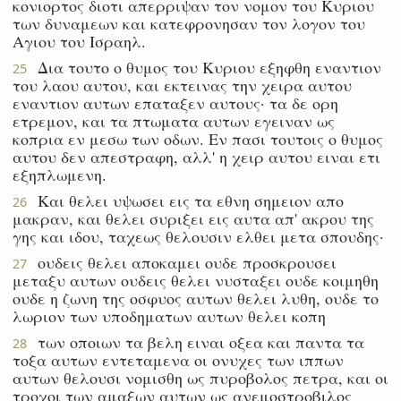
κονιορτος διοτι απερριψαν τον νομον του Κυριου
των δυναμεων και κατεφρονησαν τον λογον του
Αγιου του Ισραηλ.
Δια τουτο ο θυμος του Κυριου εξηφθη εναντιον
25
του λαου αυτου, και εκτεινας την χειρα αυτου
εναντιον αυτων επαταξεν αυτους· τα δε ορη
ετρεμον, και τα πτωματα αυτων εγειναν ως
κοπρια εν μεσω των οδων. Εν πασι τουτοις ο θυμος
αυτου δεν απεστραφη, αλλ' η χειρ αυτου ειναι ετι
εξηπλωμενη.
Και θελει υψωσει εις τα εθνη σημειον απο
26
μακραν, και θελει συριξει εις αυτα απ' ακρου της
γης και ιδου, ταχεως θελουσιν ελθει μετα σπουδης·
ουδεις θελει αποκαμει ουδε προσκρουσει
27
μεταξυ αυτων ουδεις θελει νυσταξει ουδε κοιμηθη
ουδε η ζωνη της οσφυος αυτων θελει λυθη, ουδε το
λωριον των υποδηματων αυτων θελει κοπη
των οποιων τα βελη ειναι οξεα και παντα τα
28
τοξα αυτων εντεταμενα οι ονυχες των ιππων
αυτων θελουσι νομισθη ως πυροβολος πετρα, και οι
τροχοι των αμαξων αυτων ως ανεμοστροβιλος