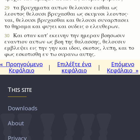
τα βρυχηματα αυτων θελουσιν εισθαι ως
29
λεοντος θελουσι βρυχασθαι ως σκυμνοι λεοντος·
ναι, θελουσι βρυχασθαι και θελουσι συναρπασει
το θηραμα και φυγει και ουδεις ο ελευθερων.
Και οταν κατ' εκεινην την ημεραν βοησωσιν
30
εναντιον αυτων ως βοη της θαλασσης, θελουσιν
εμβλεψει εις την γην και ιδου, σκοτος, λυπη, και το
φως εσκοτισθη εν τω ουρανω αυτης.
« Προηγούμενο
Επιλέξτε ένα
Επόμενο
|
|
Κεφάλαιο
κεφάλαιο
Κεφάλαιο »
This site
Downloads
About
Privacy