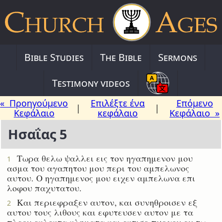
Bible Studies
The Bible
Sermons
Testimony videos
« Προηγούμενο
Επιλέξτε ένα
Επόμενο
|
|
Κεφάλαιο
κεφάλαιο
Κεφάλαιο »
Ησαΐας 5
Τωρα θελω ψαλλει εις τον ηγαπημενον μου
1
ασμα του αγαπητου μου περι του αμπελωνος
αυτου. Ο ηγαπημενος μου ειχεν αμπελωνα επι
λοφου παχυτατου.
Και περιεφραξεν αυτον, και συνηθροισεν εξ
2
αυτου τους λιθους και εφυτευσεν αυτον με τα
πλεον εκλεκτα κληματα και εκτισε πυργον εν τω