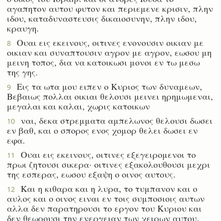
αγαπητον αυτου φυτον και περιεμενε κρισιν, πλην
ιδου, καταδυναστευσις δικαιοσυνην, πλην ιδου,
κραυγη.
Ουαι εις εκεινους, οιτινες ενονουσιν οικιαν με
8
οικιαν και συναπτουσιν αγρον με αγρον, εωσου μη
μεινη τοπος, δια να κατοικωσι μονοι εν τω μεσω
της γης.
Εις τα ωτα μου ειπεν ο Κυριος των δυναμεων,
9
Βεβαιως πολλαι οικιαι θελουσι μεινει ηρημωμεναι,
μεγαλαι και καλαι, χωρις κατοικων
ναι, δεκα στρεμματα αμπελωνος θελουσι δωσει
10
εν βαθ, και ο σπορος ενος χομορ θελει δωσει εν
εφα.
Ουαι εις εκεινους, οιτινες εξεγειρομενοι το
11
πρωι ζητουσι σικερα· οιτινες εξακολουθουσι μεχρι
της εσπερας, εωσου εξαψη ο οινος αυτους.
Και η κιθαρα και η λυρα, το τυμπανον και ο
12
αυλος και ο οινος ειναι εν τοις συμποσιοις αυτων
αλλα δεν παρατηρουσι το εργον του Κυριου και
δεν θεωρουσι την ενεργειαν των χειρων αυτου.