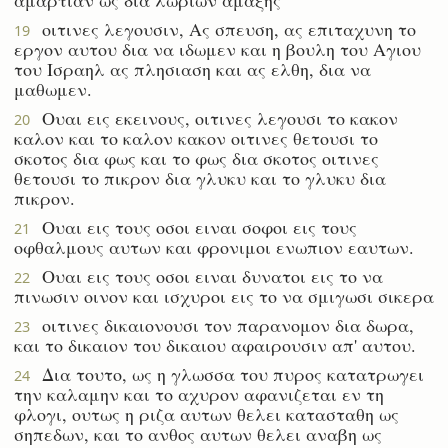
οιτινες λεγουσιν, Ας σπευση, ας επιταχυνη το
19
εργον αυτου δια να ιδωμεν και η βουλη του Αγιου
του Ισραηλ ας πλησιαση και ας ελθη, δια να
μαθωμεν.
Ουαι εις εκεινους, οιτινες λεγουσι το κακον
20
καλον και το καλον κακον οιτινες θετουσι το
σκοτος δια φως και το φως δια σκοτος οιτινες
θετουσι το πικρον δια γλυκυ και το γλυκυ δια
πικρον.
Ουαι εις τους οσοι ειναι σοφοι εις τους
21
οφθαλμους αυτων και φρονιμοι ενωπιον εαυτων.
Ουαι εις τους οσοι ειναι δυνατοι εις το να
22
πινωσιν οινον και ισχυροι εις το να σμιγωσι σικερα
οιτινες δικαιονουσι τον παρανομον δια δωρα,
23
και το δικαιον του δικαιου αφαιρουσιν απ' αυτου.
Δια τουτο, ως η γλωσσα του πυρος κατατρωγει
24
την καλαμην και το αχυρον αφανιζεται εν τη
φλογι, ουτως η ριζα αυτων θελει κατασταθη ως
σηπεδων, και το ανθος αυτων θελει αναβη ως