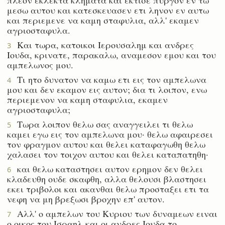
μεσω αυτου και κατεσκευασεν ετι ληνον εν αυτω
και περιεμενε να καμη σταφυλια, αλλ' εκαμεν
αγριοσταφυλα.
Και τωρα, κατοικοι Ιερουσαλημ και ανδρες
3
Ιουδα, κρινατε, παρακαλω, αναμεσον εμου και του
αμπελωνος μου.
Τι ητο δυνατον να καμω ετι εις τον αμπελωνα
4
μου και δεν εκαμον εις αυτον; δια τι λοιπον, ενω
περιεμενον να καμη σταφυλια, εκαμεν
αγριοσταφυλα;
Τωρα λοιπον θελω σας αναγγειλει τι θελω
5
καμει εγω εις τον αμπελωνα μου· θελω αφαιρεσει
τον φραγμον αυτου και θελει καταφαγωθη θελω
χαλασει τον τοιχον αυτου και θελει καταπατηθη·
και θελω καταστησει αυτον ερημον δεν θελει
6
κλαδευθη ουδε σκαφθη, αλλα θελουσι βλαστησει
εκει τριβολοι και ακανθαι θελω προσταξει ετι τα
νεφη να μη βρεξωσι βροχην επ' αυτον.
Αλλ' ο αμπελων του Κυριου των δυναμεων ειναι
7
ο οικος του Ισραηλ και οι ανδρες Ιουδα το