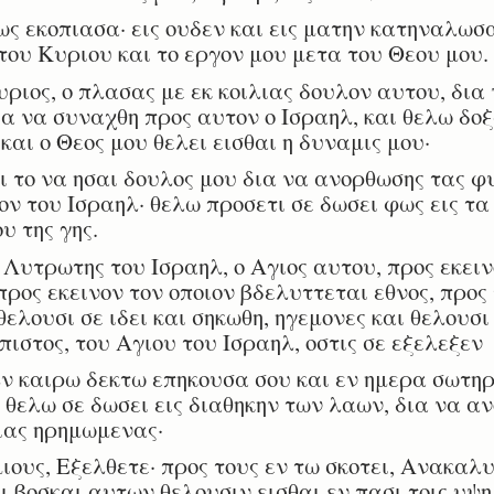
 εκοπιασα· εις ουδεν και εις ματην κατηναλωσα
 του Κυριου και το εργον μου μετα του Θεου μου.
ιος, ο πλασας με εκ κοιλιας δουλον αυτου, δι
ια να συναχθη προς αυτον ο Ισραηλ, και θελω δοξ
αι ο Θεος μου θελει εισθαι η δυναμις μου·
ι το να ησαι δουλος μου δια να ανορθωσης τας φ
 του Ισραηλ· θελω προσετι σε δωσει φως εις τα 
υ της γης.
Λυτρωτης του Ισραηλ, ο Αγιος αυτου, προς εκειν
ρος εκεινον τον οποιον βδελυττεται εθνος, προς
ελουσι σε ιδει και σηκωθη, ηγεμονες και θελουσι
 πιστος, του Αγιου του Ισραηλ, οστις σε εξελεξεν
 καιρω δεκτω επηκουσα σου και εν ημερα σωτηρι
 θελω σε δωσει εις διαθηκην των λαων, δια να αν
ιας ηρημωμενας·
ους, Εξελθετε· προς τους εν τω σκοτει, Ανακαλ
ι βοσκαι αυτων θελουσιν εισθαι εν πασι τοις υψη