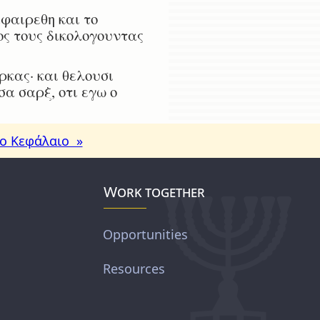
φαιρεθη και το
ος τους δικολογουντας
κας· και θελουσι
σα σαρξ, οτι εγω ο
ο Κεφάλαιο »
Work together
Opportunities
Resources