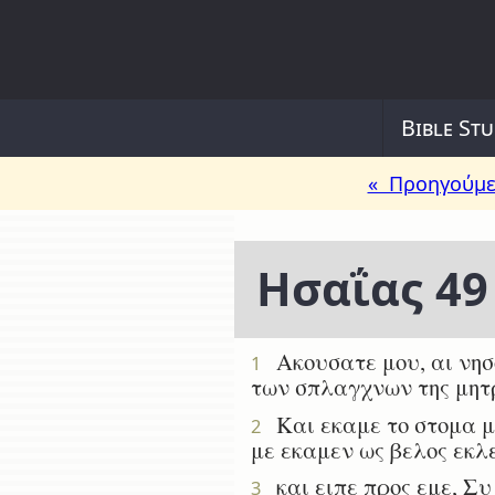
Bible Stu
« Προηγούμε
Ησαΐας 49
Ακουσατε μου, αι νησοι
1
των σπλαγχνων της μητρ
Και εκαμε το στομα μο
2
με εκαμεν ως βελος εκλ
και ειπε προς εμε, Συ 
3