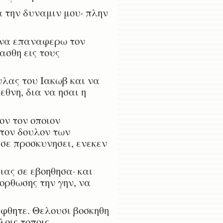
 την δυναμιν μου· πλην
α να επαναφερω τον
ασθη εις τους
υλας του Ιακωβ και να
εθνη, δια να ησαι η
ον τον οποιον
 τον δουλον των
 σε προσκυνησει, ενεκεν
ας σε εβοηθησα· και
ορθωσης την γην, να
υφθητε. Θελουσι βοσκηθη
λοις τοποις.