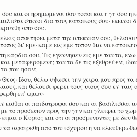
 σου και οι ηρημωμενοι σου τοποι και η γη σου η
λιστα στενοι δια τους κατοικους σου· εκεινοι δε
κρυνθη απο σου.
λεις αποκτησει μετα την ατεκνιαν σου, θελουσιν
τοπος δι' εμε· καμε εις εμε τοπον δια να κατοικη
τη καρδια σου, Τις εγεννησεν εις εμε ταυτα, εν
 και μεταφερομενη; ταυτα δε τις εξεθρεψεν; ιδου
τα που ησαν;
Θεος· Ιδου, θελω υψωσει την χειρα μου προς τα ε
αους, και θελουσι φερει τους υιους σου εν ταις 
φερθη επ' ωμων·
 εισθαι οι παιδοτροφοι σου και αι βασιλισσαι α
 με το προσωπον προς την γην και γλειφει το χωμ
ω ειμαι ο Κυριος και οτι οι προσμενοντες με δεν 
να αφαιρεθη απο του ισχυρου η να ελευθερωθωσ