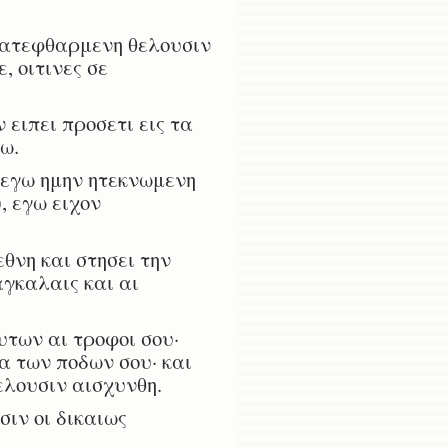
 κατεφθαρμενη θελουσιν
, οιτινες σε
 ειπει προσετι εις τα
σω.
ω εγω ημην ητεκνωμενη
, εγω ειχον
θνη και στησει την
αγκαλαις και αι
υτων αι τροφοι σου·
α των ποδων σου· και
θελουσιν αισχυνθη.
ιν οι δικαιως