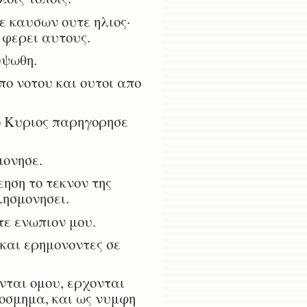
ε καυσων ουτε ηλιος·
 φερει αυτους.
υψωθη.
πο νοτου και ουτοι απο
ο Κυριος παρηγορησε
μονησε.
ηση το τεκνον της
λησμονησει.
τε ενωπιον μου.
και ερημονοντες σε
νται ομου, ερχονται
κοσμημα, και ως νυμφη