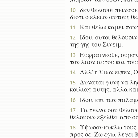
δεν θελουσι πεινασει
10
διοτι ο ελεων αυτους θ
Και θελω καμει παντα
11
Ιδου, ουτοι θελουσιν 
12
της γης του Σινειμ.
Ευφραινεσθε, ουρανοι
13
τον λαον αυτου και του
Αλλ' η Σιων ειπεν, Ο
14
Δυναται γυνη να λησμ
15
κοιλιας αυτης; αλλα κα
Ιδου, επι των παλαμω
16
Τα τεκνα σου θελουσι
17
θελουσιν εξελθει απο σο
Υψωσον κυκλω τους οφ
18
προς σε. Ζω εγω, λεγει 