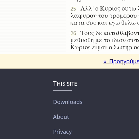
Αλλ' ο Κυριος ουτω λ
25
λαφυρον του τρομερου θ
κατα σου και εγω θελω 
Τους δε καταθλιβοντα
26
μεθυσθη με το ιδιον αυτ
Κυριος ειμαι ο Σωτηρ σο
« Προηγούμε
This site
Downloads
About
Privacy