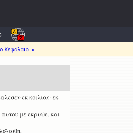
s
ο Κεφάλαιο »
αλεσεν εκ κοιλιας· εκ
 αυτου με εκρυψε, και
δοξασθη.