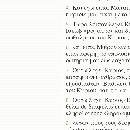
Και εγω ειπα, Ματαιως
4
η κρισις μου ειναι μετα
Τωρα λοιπον λεγει Κυρ
5
Ιακωβ προς αυτον και δ
οφθαλμους του Κυριου, κ
και ειπε, Μικρον εινα
6
επαναφερης το υπολοιπον
σωτηρια μου εως εσχατο
Ουτω λεγει Κυριος, ο 
7
καταφρονει ανθρωπος, π
εξουσιαστων· Βασιλεις θ
του Κυριου, οστις ειναι
Ουτω λεγει Κυριος· Εν
8
θελω σε διαφυλαξει και
κληροδοτησης κληρονομ
λεγων προς τους δεσμι
9
πλησιον των οδων, και α