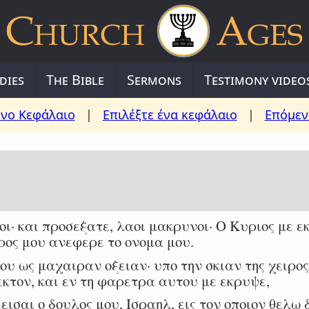
dies
The Bible
Sermons
Testimony video
νο Κεφάλαιο
|
Επιλέξτε ένα κεφάλαιο
|
Επόμεν
· και προσεξατε, λαοι μακρυνοι· Ο Κυριος με εκ
ος μου ανεφερε το ονομα μου.
υ ως μαχαιραν οξειαν· υπο την σκιαν της χειρος
εκτον, και εν τη φαρετρα αυτου με εκρυψε,
εισαι ο δουλος μου, Ισραηλ, εις τον οποιον θελω 