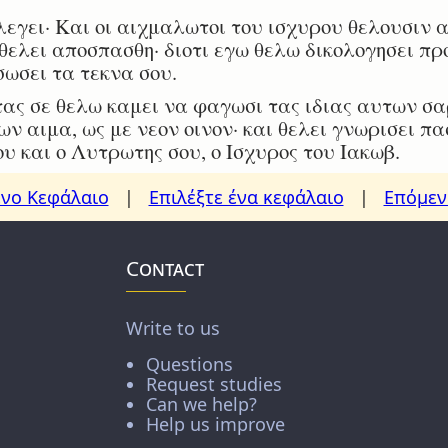
εγει· Και οι αιχμαλωτοι του ισχυρου θελουσιν α
ελει αποσπασθη· διοτι εγω θελω δικολογησει πρ
σωσει τα τεκνα σου.
ς σε θελω καμει να φαγωσι τας ιδιας αυτων σαρ
ων αιμα, ως με νεον οινον· και θελει γνωρισει πα
υ και ο Λυτρωτης σου, ο Ισχυρος του Ιακωβ.
νο Κεφάλαιο
|
Επιλέξτε ένα κεφάλαιο
|
Επόμεν
Contact
Write to us
Questions
Request studies
Can we help?
Help us improve