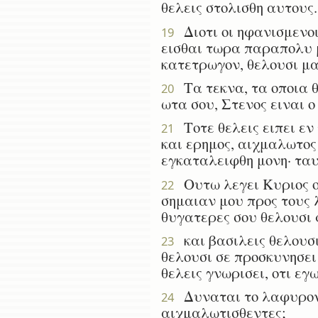
θελεις στολισθη αυτους.
Διοτι οι ηφανισμενοι
19
εισθαι τωρα παραπολυ μα
κατετρωγον, θελουσι μα
Τα τεκνα, τα οποια θε
20
ωτα σου, Στενος ειναι ο 
Τοτε θελεις ειπει εν 
21
και ερημος, αιχμαλωτος
εγκαταλειφθη μονη· ταυ
Ουτω λεγει Κυριος ο 
22
σημαιαν μου προς τους λ
θυγατερες σου θελουσι 
και βασιλεις θελουσιν
23
θελουσι σε προσκυνησει
θελεις γνωρισει, οτι εγ
Δυναται το λαφυρον 
24
αιχμαλωτισθεντες;