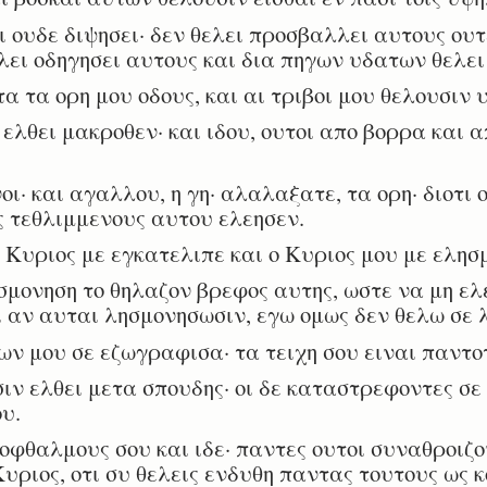
 ουδε διψησει· δεν θελει προσβαλλει αυτους ουτ
ελει οδηγησει αυτους και δια πηγων υδατων θελει
 τα ορη μου οδους, και αι τριβοι μου θελουσιν 
ελθει μακροθεν· και ιδου, ουτοι απο βορρα και α
· και αγαλλου, η γη· αλαλαξατε, τα ορη· διοτι 
ς τεθλιμμενους αυτου ελεησεν.
 Κυριος με εγκατελιπε και ο Κυριος μου με ελησ
ονηση το θηλαζον βρεφος αυτης, ωστε να μη ελε
ι αν αυται λησμονησωσιν, εγω ομως δεν θελω σε 
ν μου σε εζωγραφισα· τα τειχη σου ειναι παντο
ν ελθει μετα σπουδης· οι δε καταστρεφοντες σε 
υ.
θαλμους σου και ιδε· παντες ουτοι συναθροιζο
Κυριος, οτι συ θελεις ενδυθη παντας τουτους ως 