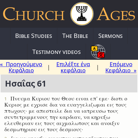
Bible Studies
The Bible
Sermons
Testimony videos
« Προηγούμενο
Επιλέξτε ένα
Επόμενο
|
|
Κεφάλαιο
κεφάλαιο
Κεφάλαιο »
Ησαΐας 61
Πνευμα Κυριου του Θεου ειναι επ' εμε· διοτι ο
1
Κυριος με εχρισε δια να ευαγγελιζωμαι εις τους
πτωχους· με απεστειλε δια να ιατρευσω τους
συντετριμμενους την καρδιαν, να κηρυξω
ελευθεριαν εις τους αιχμαλωτους και ανοιξιν
δεσμωτηριου εις τους δεσμιους·
δια να κηρυξω ενιαυτον ευπροσδεκτον του