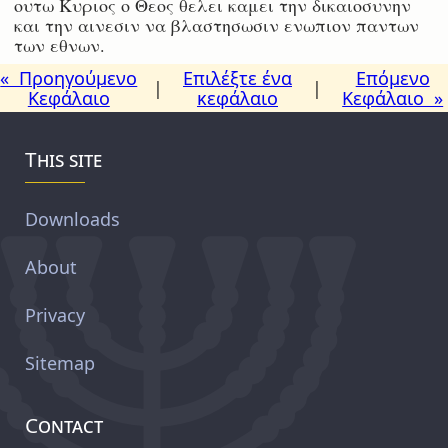
ουτω Κυριος ο Θεος θελει καμει την δικαιοσυνην
και την αινεσιν να βλαστησωσιν ενωπιον παντων
των εθνων.
« Προηγούμενο
Επιλέξτε ένα
Επόμενο
|
|
Κεφάλαιο
κεφάλαιο
Κεφάλαιο »
This site
Downloads
About
Privacy
Sitemap
Contact