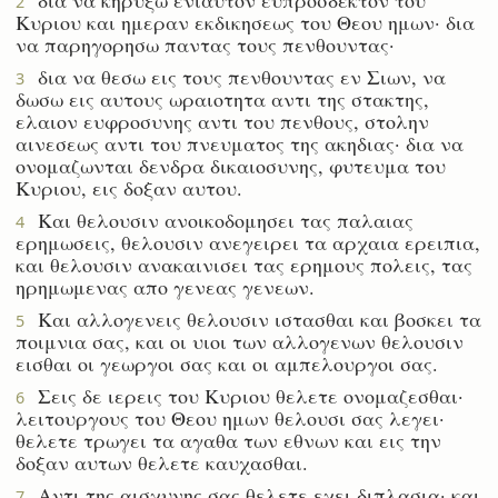
2
Κυριου και ημεραν εκδικησεως του Θεου ημων· δια
να παρηγορησω παντας τους πενθουντας·
δια να θεσω εις τους πενθουντας εν Σιων, να
3
δωσω εις αυτους ωραιοτητα αντι της στακτης,
ελαιον ευφροσυνης αντι του πενθους, στολην
αινεσεως αντι του πνευματος της ακηδιας· δια να
ονομαζωνται δενδρα δικαιοσυνης, φυτευμα του
Κυριου, εις δοξαν αυτου.
Και θελουσιν ανοικοδομησει τας παλαιας
4
ερημωσεις, θελουσιν ανεγειρει τα αρχαια ερειπια,
και θελουσιν ανακαινισει τας ερημους πολεις, τας
ηρημωμενας απο γενεας γενεων.
Και αλλογενεις θελουσιν ιστασθαι και βοσκει τα
5
ποιμνια σας, και οι υιοι των αλλογενων θελουσιν
εισθαι οι γεωργοι σας και οι αμπελουργοι σας.
Σεις δε ιερεις του Κυριου θελετε ονομαζεσθαι·
6
λειτουργους του Θεου ημων θελουσι σας λεγει·
θελετε τρωγει τα αγαθα των εθνων και εις την
δοξαν αυτων θελετε καυχασθαι.
Αντι της αισχυνης σας θελετε εχει διπλασια· και
7