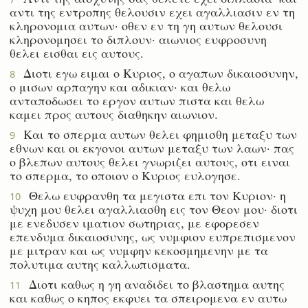
αντι της εντροπης θελουσιν εχει αγαλλιασιν εν τη
κληρονομια αυτων· οθεν εν τη γη αυτων θελουσι
κληρονομησει το διπλουν· αιωνιος ευφροσυνη
θελει εισθαι εις αυτους.
Διοτι εγω ειμαι ο Κυριος, ο αγαπων δικαιοσυνην,
8
ο μισων αρπαγην και αδικιαν· και θελω
ανταποδωσει το εργον αυτων πιστα και θελω
καμει προς αυτους διαθηκην αιωνιον.
Και το σπερμα αυτων θελει φημισθη μεταξυ των
9
εθνων και οι εκγονοι αυτων μεταξυ των λαων· πας
ο βλεπων αυτους θελει γνωριζει αυτους, οτι ειναι
το σπερμα, το οποιον ο Κυριος ευλογησε.
Θελω ευφρανθη τα μεγιστα επι τον Κυριον· η
10
ψυχη μου θελει αγαλλιασθη εις τον Θεον μου· διοτι
με ενεδυσεν ιματιον σωτηριας, με εφορεσεν
επενδυμα δικαιοσυνης, ως νυμφιον ευπρεπισμενον
με μιτραν και ως νυμφην κεκοσμημενην με τα
πολυτιμα αυτης καλλωπισματα.
Διοτι καθως η γη αναδιδει το βλαστημα αυτης
11
και καθως ο κηπος εκφυει τα σπειρομενα εν αυτω