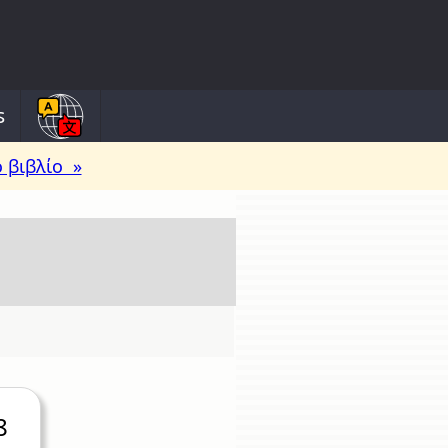
s
 βιβλίο »
8