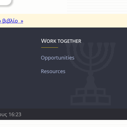
 βιβλίο »
Work together
Opportunities
Resources
υς 16:23