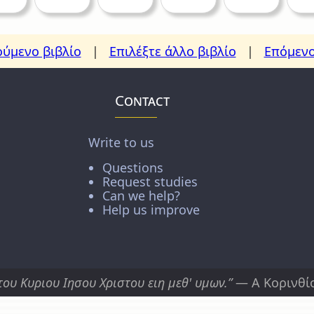
ύμενο βιβλίο
|
Επιλέξτε άλλο βιβλίο
|
Επόμενο
Contact
Write to us
Questions
Request studies
Can we help?
Help us improve
του Κυριου Ιησου Χριστου ειη μεθ' υμων.”
— Α Κορινθίο