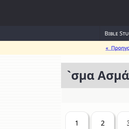
Bible Stu
« Προηγο
`σμα Ασμ
1
2