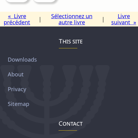
« Livre
Sélectionnez un
Livre
|
|
précédent
autre livre
suivant »
This site
Downloads
About
Privacy
Sitemap
Contact