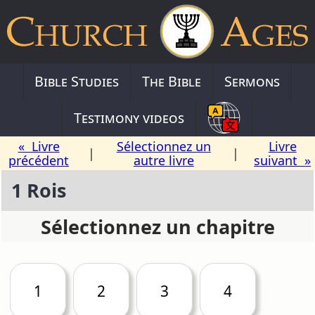
Bible Studies
The Bible
Sermons
Testimony videos
« Livre
Sélectionnez un
Livre
|
|
précédent
autre livre
suivant »
1 Rois
Sélectionnez un chapitre
1
2
3
4