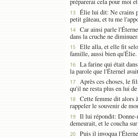
préparerai cela pour moi e
Élie lui dit: Ne crains 
13
petit gâteau, et tu me l'appo
Car ainsi parle l'Éternel
14
dans la cruche ne diminuera 
Elle alla, et elle fit se
15
famille, aussi bien qu'Élie.
La farine qui était dans 
16
la parole que l'Éternel ava
Après ces choses, le fil
17
qu'il ne resta plus en lui de
Cette femme dit alors à 
18
rappeler le souvenir de mon
Il lui répondit: Donne-mo
19
demeurait, et le coucha sur 
Puis il invoqua l'Éternel
20