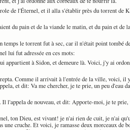
ent, et j'ai ordonné aux corbeaux de te nourrir là.
role de l'Éternel, et il alla s'établir près du torrent de 
nt du pain et de la viande le matin, et du pain et de la 
temps le torrent fut à sec, car il n'était point tombé de
el lui fut adressée en ces mots:
ui appartient à Sidon, et demeure là. Voici, j'y ai ord
arepta. Comme il arrivait à l'entrée de la ville, voici, i
appela, et dit: Va me chercher, je te prie, un peu d'eau d
 Il l'appela de nouveau, et dit: Apporte-moi, je te prie
el, ton Dieu, est vivant! je n'ai rien de cuit, je n'ai qu
ns une cruche. Et voici, je ramasse deux morceaux de bois