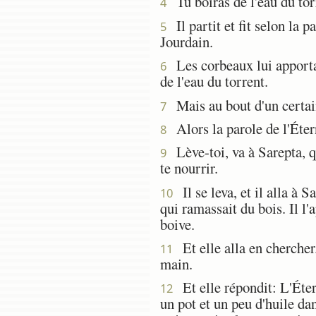
Tu boiras de l'eau du torr
4
Il partit et fit selon la pa
5
Jourdain.
Les corbeaux lui apportaie
6
de l'eau du torrent.
Mais au bout d'un certain 
7
Alors la parole de l'Étern
8
Lève-toi, va à Sarepta, q
9
te nourrir.
Il se leva, et il alla à S
10
qui ramassait du bois. Il l'
boive.
Et elle alla en chercher.
11
main.
Et elle répondit: L'Étern
12
un pot et un peu d'huile da