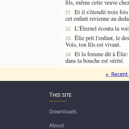
fils, même cette veuve che
Et il s'étendit trois fois
21
cet enfant revienne au deda
L'Éternel écouta la voix d
22
Élie prit l'enfant, le de
23
Vois, ton fils est vivant.
Et la femme dit à Élie: 
24
dans ta bouche est vérité.
« Recent 
This site
Downloads
About