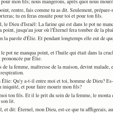
t pour mon fils; nous mangerons, après quoi nous mourr
point, rentre, fais comme tu as dit. Seulement, prépare-
rteras; tu en feras ensuite pour toi et pour ton fils.
, le Dieu d'Israël: La farine qui est dans le pot ne manq
point, jusqu'au jour où l'Éternel fera tomber de la pluie
lon la parole d'Élie. Et pendant longtemps elle eut de quo
le pot ne manqua point, et l'huile qui était dans la cru
it prononcée par Élie.
s de la femme, maîtresse de la maison, devint malade, et
 respiration.
Élie: Qu'y a-t-il entre moi et toi, homme de Dieu? Es
 iniquité, et pour faire mourir mon fils?
i ton fils. Et il le prit du sein de la femme, le monta
son lit.
, et dit: Éternel, mon Dieu, est-ce que tu affligerais, a