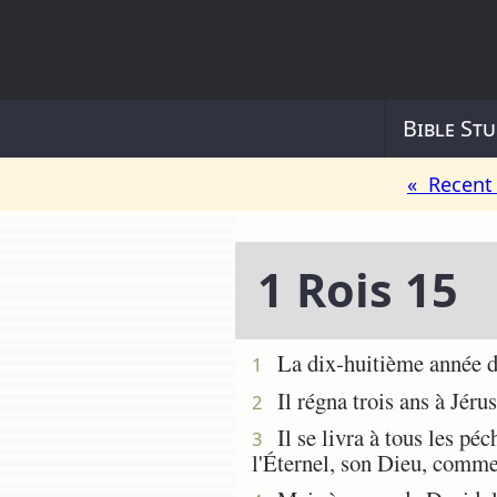
Bible Stu
« Recent 
1 Rois 15
La dix-huitième année du
1
Il régna trois ans à Jéru
2
Il se livra à tous les péc
3
l'Éternel, son Dieu, comme 