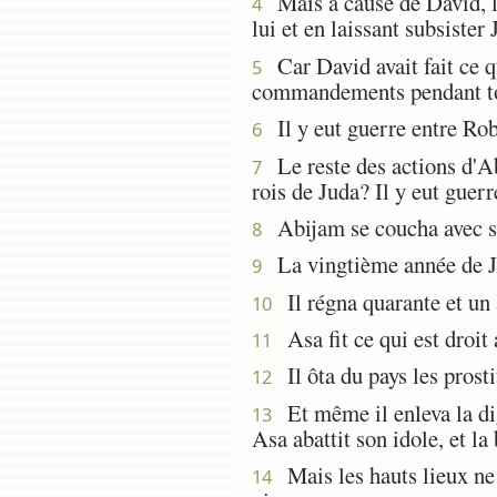
Mais à cause de David, l'
4
lui et en laissant subsister
Car David avait fait ce qui
5
commandements pendant tout
Il y eut guerre entre Ro
6
Le reste des actions d'Abij
7
rois de Juda? Il y eut guer
Abijam se coucha avec ses 
8
La vingtième année de Jér
9
Il régna quarante et un 
10
Asa fit ce qui est droit
11
Il ôta du pays les prostit
12
Et même il enleva la dign
13
Asa abattit son idole, et la
Mais les hauts lieux ne d
14