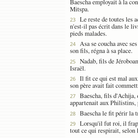
Baescha employait à la con
Mitspa.
Le reste de toutes les acti
23
n'est-il pas écrit dans le l
pieds malades.
Asa se coucha avec ses pè
24
son fils, régna à sa place.
Nadab, fils de Jéroboam,
25
Israël.
Il fit ce qui est mal aux
26
son père avait fait commettr
Baescha, fils d'Achija, d
27
appartenait aux Philistins,
Baescha le fit périr la t
28
Lorsqu'il fut roi, il fra
29
tout ce qui respirait, selon