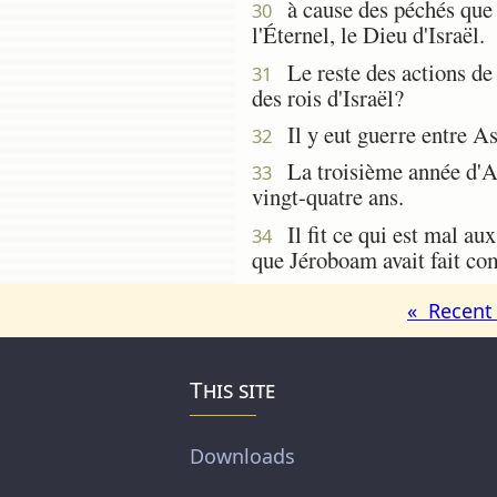
à cause des péchés que Jé
30
l'Éternel, le Dieu d'Israël.
Le reste des actions de Na
31
des rois d'Israël?
Il y eut guerre entre Asa
32
La troisième année d'Asa,
33
vingt-quatre ans.
Il fit ce qui est mal aux
34
que Jéroboam avait fait com
« Recent 
This site
Downloads