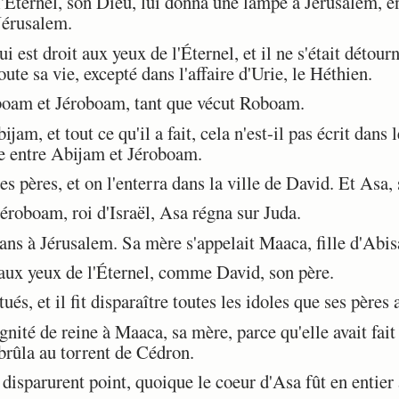
Éternel, son Dieu, lui donna une lampe à Jérusalem, en 
 Jérusalem.
 est droit aux yeux de l'Éternel, et il ne s'était détour
e sa vie, excepté dans l'affaire d'Urie, le Héthien.
boam et Jéroboam, tant que vécut Roboam.
am, et tout ce qu'il a fait, cela n'est-il pas écrit dans
re entre Abijam et Jéroboam.
pères, et on l'enterra dans la ville de David. Et Asa, s
oboam, roi d'Israël, Asa régna sur Juda.
ans à Jérusalem. Sa mère s'appelait Maaca, fille d'Abi
 aux yeux de l'Éternel, comme David, son père.
ués, et il fit disparaître toutes les idoles que ses pères a
ité de reine à Maaca, sa mère, parce qu'elle avait fait
 brûla au torrent de Cédron.
isparurent point, quoique le coeur d'Asa fût en entier 