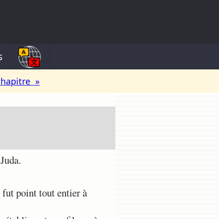
s
chapitre »
 Juda.
fut point tout entier à