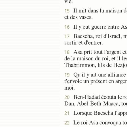
vie.
Il mit dans la maison de 
15
et des vases.
Il y eut guerre entre Asa
16
Baescha, roi d'Israël, m
17
sortir et d'entrer.
Asa prit tout l'argent et 
18
de la maison du roi, et il l
Thabrimmon, fils de Hezjon,
Qu'il y ait une alliance 
19
t'envoie un présent en argen
moi.
Ben-Hadad écouta le roi A
20
Dan, Abel-Beth-Maaca, tout
Lorsque Baescha l'apprit,
21
Le roi Asa convoqua tout
22