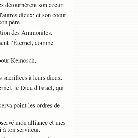
es détournèrent son coeur.
'autres dieux; et son coeur
son père.
ation des Ammonites.
ement l'Éternel, comme
 pour Kemosch,
 sacrifices à leurs dieux.
rnel, le Dieu d'Israël, qui
serva point les ordres de
observé mon alliance et mes
i à ton serviteur.