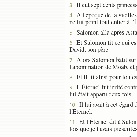
Il eut sept cents princes
3
A l'époque de la vieilles
4
ne fut point tout entier à l
Salomon alla après Astar
5
Et Salomon fit ce qui est
6
David, son père.
Alors Salomon bâtit sur 
7
l'abomination de Moab, et
Et il fit ainsi pour toute
8
L'Éternel fut irrité contr
9
lui était apparu deux fois.
Il lui avait à cet égard 
10
l'Éternel.
Et l'Éternel dit à Salomo
11
lois que je t'avais prescrite