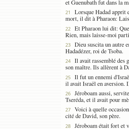
et Guenubath fut dans la m
Lorsque Hadad apprit en 
21
mort, il dit à Pharaon: Lai
Et Pharaon lui dit: Que 
22
Rien, mais laisse-moi parti
Dieu suscita un autre en
23
Hadadézer, roi de Tsoba.
Il avait rassemblé des ge
24
son maître. Ils allèrent à D
Il fut un ennemi d'Israë
25
il avait Israël en aversion. 
Jéroboam aussi, serviteur
26
Tseréda, et il avait pour 
Voici à quelle occasion i
27
cité de David, son père.
Jéroboam était fort et v
28