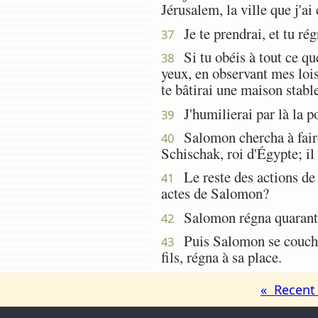
Jérusalem, la ville que j'a
Je te prendrai, et tu régn
37
Si tu obéis à tout ce que
38
yeux, en observant mes loi
te bâtirai une maison stable
J'humilierai par là la po
39
Salomon chercha à faire
40
Schischak, roi d'Égypte; i
Le reste des actions de Sa
41
actes de Salomon?
Salomon régna quarante 
42
Puis Salomon se coucha a
43
fils, régna à sa place.
« Recent 