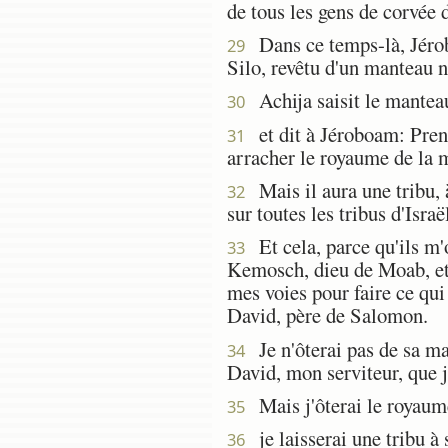
de tous les gens de corvée 
Dans ce temps-là, Jérobo
29
Silo, revêtu d'un manteau n
Achija saisit le manteau 
30
et dit à Jéroboam: Prends
31
arracher le royaume de la m
Mais il aura une tribu, à
32
sur toutes les tribus d'Israë
Et cela, parce qu'ils m'o
33
Kemosch, dieu de Moab, et 
mes voies pour faire ce qui
David, père de Salomon.
Je n'ôterai pas de sa mai
34
David, mon serviteur, que 
Mais j'ôterai le royaume 
35
je laisserai une tribu à 
36