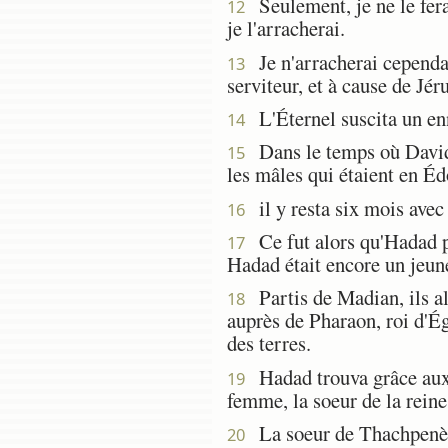
Seulement, je ne le ferai
12
je l'arracherai.
Je n'arracherai cependant
13
serviteur, et à cause de Jér
L'Éternel suscita un en
14
Dans le temps où David b
15
les mâles qui étaient en É
il y resta six mois avec 
16
Ce fut alors qu'Hadad pr
17
Hadad était encore un jeun
Partis de Madian, ils al
18
auprès de Pharaon, roi d'É
des terres.
Hadad trouva grâce aux 
19
femme, la soeur de la rein
La soeur de Thachpenès 
20