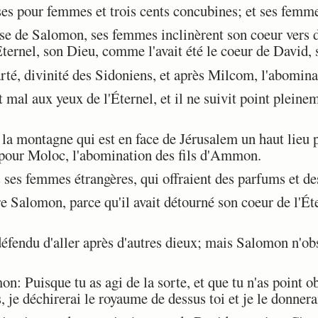
ses pour femmes et trois cents concubines; et ses femm
se de Salomon, ses femmes inclinèrent son coeur vers d
'Éternel, son Dieu, comme l'avait été le coeur de David, 
té, divinité des Sidoniens, et après Milcom, l'abomin
 mal aux yeux de l'Éternel, et il ne suivit point plein
la montagne qui est en face de Jérusalem un haut lieu
 pour Moloc, l'abomination des fils d'Ammon.
s ses femmes étrangères, qui offraient des parfums et des
e Salomon, parce qu'il avait détourné son coeur de l'Éte
défendu d'aller après d'autres dieux; mais Salomon n'ob
n: Puisque tu as agi de la sorte, et que tu n'as point 
s, je déchirerai le royaume de dessus toi et je le donnera