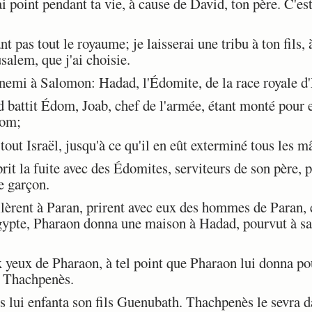
 point pendant ta vie, à cause de David, ton père. C'est
 pas tout le royaume; je laisserai une tribu à ton fils
usalem, que j'ai choisie.
nemi à Salomon: Hadad, l'Édomite, de la race royale 
attit Édom, Joab, chef de l'armée, étant monté pour en
dom;
tout Israël, jusqu'à ce qu'il en eût exterminé tous les m
it la fuite avec des Édomites, serviteurs de son père, 
e garçon.
lèrent à Paran, prirent avec eux des hommes de Paran, 
gypte, Pharaon donna une maison à Hadad, pourvut à sa 
yeux de Pharaon, à tel point que Pharaon lui donna po
e Thachpenès.
lui enfanta son fils Guenubath. Thachpenès le sevra d