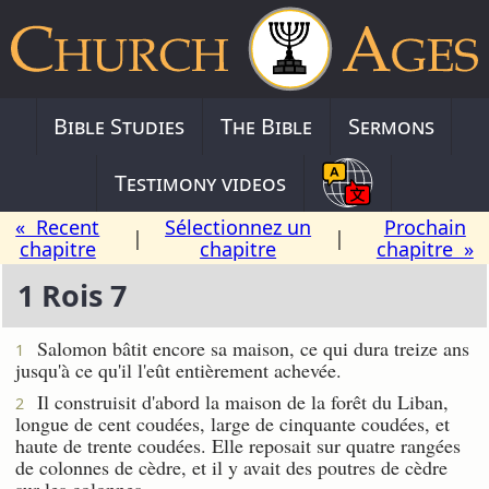
Bible Studies
The Bible
Sermons
Testimony videos
« Recent
Sélectionnez un
Prochain
|
|
chapitre
chapitre
chapitre »
1 Rois 7
Salomon bâtit encore sa maison, ce qui dura treize ans
1
jusqu'à ce qu'il l'eût entièrement achevée.
Il construisit d'abord la maison de la forêt du Liban,
2
longue de cent coudées, large de cinquante coudées, et
haute de trente coudées. Elle reposait sur quatre rangées
de colonnes de cèdre, et il y avait des poutres de cèdre
sur les colonnes.