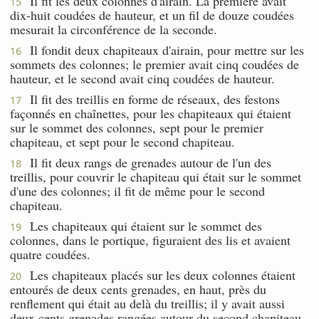
Il fit les deux colonnes d'airain. La première avait
15
dix-huit coudées de hauteur, et un fil de douze coudées
mesurait la circonférence de la seconde.
Il fondit deux chapiteaux d'airain, pour mettre sur les
16
sommets des colonnes; le premier avait cinq coudées de
hauteur, et le second avait cinq coudées de hauteur.
Il fit des treillis en forme de réseaux, des festons
17
façonnés en chaînettes, pour les chapiteaux qui étaient
sur le sommet des colonnes, sept pour le premier
chapiteau, et sept pour le second chapiteau.
Il fit deux rangs de grenades autour de l'un des
18
treillis, pour couvrir le chapiteau qui était sur le sommet
d'une des colonnes; il fit de même pour le second
chapiteau.
Les chapiteaux qui étaient sur le sommet des
19
colonnes, dans le portique, figuraient des lis et avaient
quatre coudées.
Les chapiteaux placés sur les deux colonnes étaient
20
entourés de deux cents grenades, en haut, près du
renflement qui était au delà du treillis; il y avait aussi
deux cents grenades rangées autour du second chapiteau.