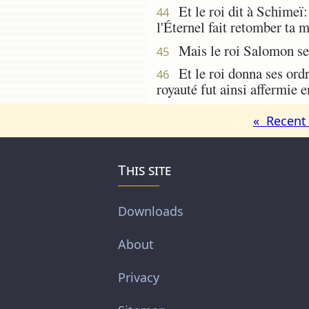
Et le roi dit à Schimeï: 
44
l'Éternel fait retomber ta m
Mais le roi Salomon sera
45
Et le roi donna ses ordr
46
royauté fut ainsi affermie 
« Recent 
This site
Downloads
About
Privacy