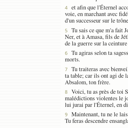
et afin que l'Éternel acco
4
voie, en marchant avec fidé
d'un successeur sur le trône
Tu sais ce que m'a fait Joa
5
Ner, et à Amasa, fils de Jéth
de la guerre sur la ceinture 
Tu agiras selon ta sagesse
6
morts.
Tu traiteras avec bienveill
7
ta table; car ils ont agi d
Absalom, ton frère.
Voici, tu as près de toi 
8
malédictions violentes le j
lui jurai par l'Éternel, en d
Maintenant, tu ne le laiss
9
Tu feras descendre ensangl