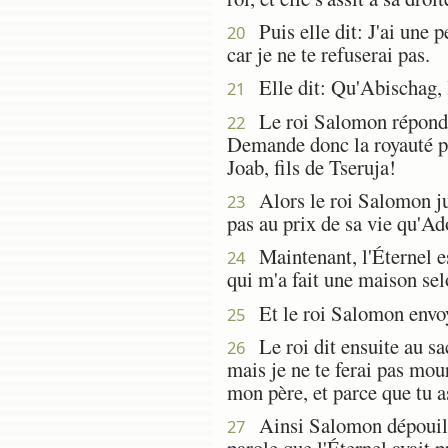
Puis elle dit: J'ai une p
20
car je ne te refuserai pas.
Elle dit: Qu'Abischag, l
21
Le roi Salomon répondit
22
Demande donc la royauté pour
Joab, fils de Tseruja!
Alors le roi Salomon jura
23
pas au prix de sa vie qu'Ad
Maintenant, l'Éternel est
24
qui m'a fait une maison se
Et le roi Salomon envoya
25
Le roi dit ensuite au sac
26
mais je ne te ferai pas mou
mon père, et parce que tu a
Ainsi Salomon dépouilla 
27