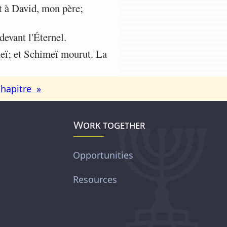
it à David, mon père;
devant l'Éternel.
meï; et Schimeï mourut. La
chapitre »
Work together
Opportunities
Resources