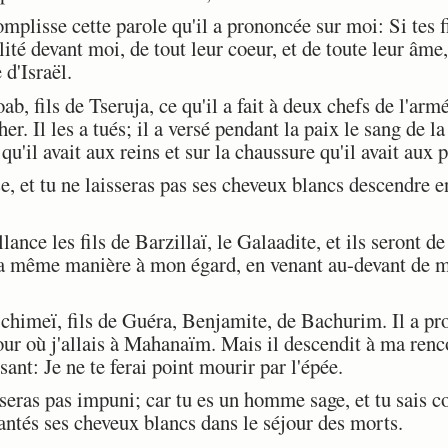
mplisse cette parole qu'il a prononcée sur moi: Si tes f
lité devant moi, de tout leur coeur, et de toute leur âm
 d'Israël.
b, fils de Tseruja, ce qu'il a fait à deux chefs de l'armé
er. Il les a tués; il a versé pendant la paix le sang de la
qu'il avait aux reins et sur la chaussure qu'il avait aux p
, et tu ne laisseras pas ses cheveux blancs descendre e
ance les fils de Barzillaï, le Galaadite, et ils seront d
e la même manière à mon égard, en venant au-devant de m
Schimeï, fils de Guéra, Benjamite, de Bachurim. Il a p
our où j'allais à Mahanaïm. Mais il descendit à ma renco
isant: Je ne te ferai point mourir par l'épée.
eras pas impuni; car tu es un homme sage, et tu sais co
antés ses cheveux blancs dans le séjour des morts.