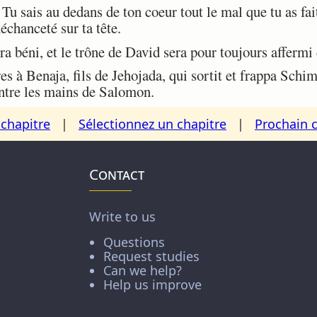
Tu sais au dedans de ton coeur tout le mal que tu as fa
échanceté sur ta tête.
 béni, et le trône de David sera pour toujours affermi 
es à Benaja, fils de Jehojada, qui sortit et frappa Schi
entre les mains de Salomon.
chapitre
|
Sélectionnez un chapitre
|
Prochain 
Contact
Write to us
Questions
Request studies
Can we help?
Help us improve