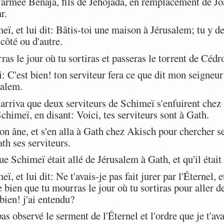
'armée Benaja, fils de Jehojada, en remplacement de Joab
r.
ï, et lui dit: Bâtis-toi une maison à Jérusalem; tu y de
 côté ou d'autre.
 le jour où tu sortiras et passeras le torrent de Cédron
 C'est bien! ton serviteur fera ce que dit mon seigneur
salem.
arriva que deux serviteurs de Schimeï s'enfuirent chez 
chimeï, en disant: Voici, tes serviteurs sont à Gath.
on âne, et s'en alla à Gath chez Akisch pour chercher s
ath ses serviteurs.
chimeï était allé de Jérusalem à Gath, et qu'il était 
 et lui dit: Ne t'avais-je pas fait jurer par l'Éternel, et
 bien que tu mourras le jour où tu sortiras pour aller d
bien! j'ai entendu?
 observé le serment de l'Éternel et l'ordre que je t'av