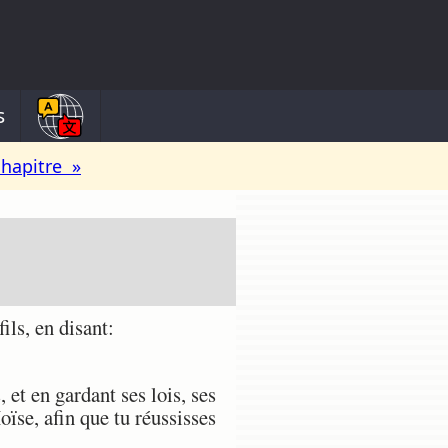
s
chapitre »
ls, en disant:
t en gardant ses lois, ses
oïse, afin que tu réussisses