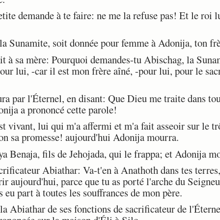
etite demande à te faire: ne me la refuse pas! Et le roi
a Sunamite, soit donnée pour femme à Adonija, ton frè
 à sa mère: Pourquoi demandes-tu Abischag, la Sunam
 lui, -car il est mon frère aîné, -pour lui, pour le sac
 par l'Éternel, en disant: Que Dieu me traite dans toute
onija a prononcé cette parole!
 vivant, lui qui m'a affermi et m'a fait asseoir sur le t
lon sa promesse! aujourd'hui Adonija mourra.
 Benaja, fils de Jehojada, qui le frappa; et Adonija mo
rificateur Abiathar: Va-t'en à Anathoth dans tes terres,
rir aujourd'hui, parce que tu as porté l'arche du Seigneu
s eu part à toutes les souffrances de mon père.
Abiathar de ses fonctions de sacrificateur de l'Éternel