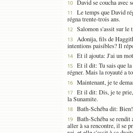
David se coucha avec ses 
10
Le temps que David régna
11
régna trente-trois ans.
Salomon s'assit sur le tr
12
Adonija, fils de Haggith
13
intentions paisibles? Il rép
Et il ajouta: J'ai un mot 
14
Et il dit: Tu sais que la
15
régner. Mais la royauté a to
Maintenant, je te demand
16
Et il dit: Dis, je te pri
17
la Sunamite.
Bath-Schéba dit: Bien! j
18
Bath-Schéba se rendit au
19
aller à sa rencontre, il se 
roi, et elle s'assit à sa droit