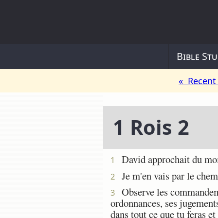
Bible Stu
« Recent 
1 Rois 2
David approchait du momen
1
Je m'en vais par le chemin
2
Observe les commandements
3
ordonnances, ses jugements 
dans tout ce que tu feras et