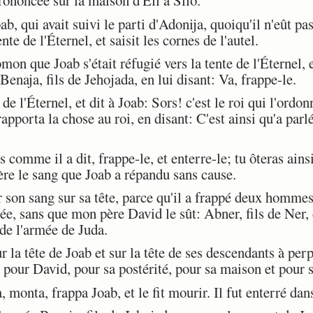
prononcée sur la maison d'Éli à Silo.
b, qui avait suivi le parti d'Adonija, quoiqu'il n'eût pa
nte de l'Éternel, et saisit les cornes de l'autel.
 que Joab s'était réfugié vers la tente de l'Éternel, et
enaja, fils de Jehojada, en lui disant: Va, frappe-le.
de l'Éternel, et dit à Joab: Sors! c'est le roi qui l'ordo
apporta la chose au roi, en disant: C'est ainsi qu'a parlé 
 comme il a dit, frappe-le, et enterre-le; tu ôteras ains
re le sang que Joab a répandu sans cause.
son sang sur sa tête, parce qu'il a frappé deux hommes 
épée, sans que mon père David le sût: Abner, fils de Ner, 
 de l'armée de Juda.
a tête de Joab et sur la tête de ses descendants à perp
l, pour David, pour sa postérité, pour sa maison et pour 
 monta, frappa Joab, et le fit mourir. Il fut enterré dan