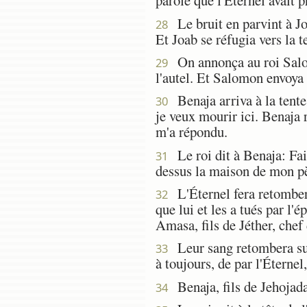
parole que l'Éternel avait 
Le bruit en parvint à Joa
28
Et Joab se réfugia vers la te
On annonça au roi Salomon
29
l'autel. Et Salomon envoya B
Benaja arriva à la tente 
30
je veux mourir ici. Benaja r
m'a répondu.
Le roi dit à Benaja: Fais
31
dessus la maison de mon pè
L'Éternel fera retomber 
32
que lui et les a tués par l'
Amasa, fils de Jéther, chef
Leur sang retombera sur l
33
à toujours, de par l'Éterne
Benaja, fils de Jehojada,
34