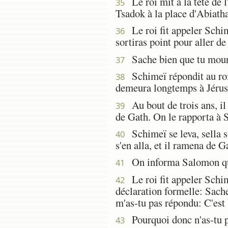
Le roi mit à la tête de l
35
Tsadok à la place d'Abiatha
Le roi fit appeler Schime
36
sortiras point pour aller de
Sache bien que tu mourras
37
Schimeï répondit au roi:
38
demeura longtemps à Jéru
Au bout de trois ans, il 
39
de Gath. On le rapporta à S
Schimeï se leva, sella s
40
s'en alla, et il ramena de G
On informa Salomon que S
41
Le roi fit appeler Schimeï,
42
déclaration formelle: Sache
m'as-tu pas répondu: C'est 
Pourquoi donc n'as-tu pas
43