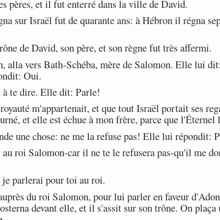
pères, et il fut enterré dans la ville de David.
 sur Israël fut de quarante ans: à Hébron il régna sept
ône de David, son père, et son règne fut très affermi.
, alla vers Bath-Schéba, mère de Salomon. Elle lui dit
ondit: Oui.
à te dire. Elle dit: Parle!
 royauté m'appartenait, et que tout Israël portait ses re
urné, et elle est échue à mon frère, parce que l'Éternel 
e une chose: ne me la refuse pas! Elle lui répondit: P
e, au roi Salomon-car il ne te le refusera pas-qu'il me
e parlerai pour toi au roi.
près du roi Salomon, pour lui parler en faveur d'Adonij
prosterna devant elle, et il s'assit sur son trône. On plaç
e.