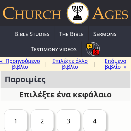
Bible Studies
The Bible
Sermons
Testimony videos
« Προηγούμενο
Επιλέξτε άλλο
Επόμενο
|
|
βιβλίο
βιβλίο
βιβλίο »
Παροιμίες
Επιλέξτε ένα κεφάλαιο
1
2
3
4