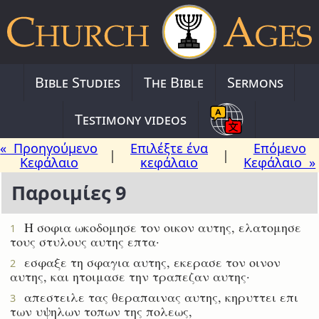
Bible Studies
The Bible
Sermons
Testimony videos
« Προηγούμενο
Επιλέξτε ένα
Επόμενο
|
|
Κεφάλαιο
κεφάλαιο
Κεφάλαιο »
Παροιμίες 9
Η σοφια ωκοδομησε τον οικον αυτης, ελατομησε
1
τους στυλους αυτης επτα·
εσφαξε τη σφαγια αυτης, εκερασε τον οινον
2
αυτης, και ητοιμασε την τραπεζαν αυτης·
απεστειλε τας θεραπαινας αυτης, κηρυττει επι
3
των υψηλων τοπων της πολεως,