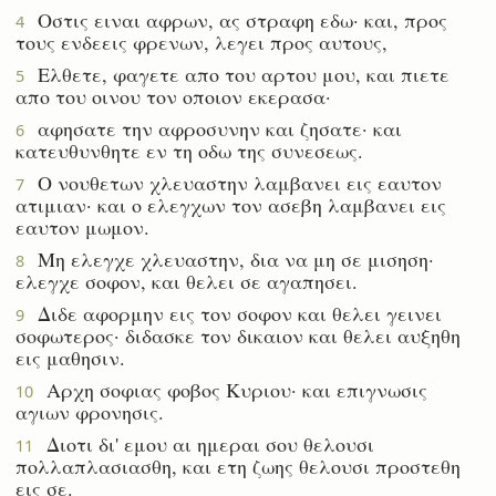
Οστις ειναι αφρων, ας στραφη εδω· και, προς
4
τους ενδεεις φρενων, λεγει προς αυτους,
Ελθετε, φαγετε απο του αρτου μου, και πιετε
5
απο του οινου τον οποιον εκερασα·
αφησατε την αφροσυνην και ζησατε· και
6
κατευθυνθητε εν τη οδω της συνεσεως.
Ο νουθετων χλευαστην λαμβανει εις εαυτον
7
ατιμιαν· και ο ελεγχων τον ασεβη λαμβανει εις
εαυτον μωμον.
Μη ελεγχε χλευαστην, δια να μη σε μισηση·
8
ελεγχε σοφον, και θελει σε αγαπησει.
Διδε αφορμην εις τον σοφον και θελει γεινει
9
σοφωτερος· διδασκε τον δικαιον και θελει αυξηθη
εις μαθησιν.
Αρχη σοφιας φοβος Κυριου· και επιγνωσις
10
αγιων φρονησις.
Διοτι δι' εμου αι ημεραι σου θελουσι
11
πολλαπλασιασθη, και ετη ζωης θελουσι προστεθη
εις σε.