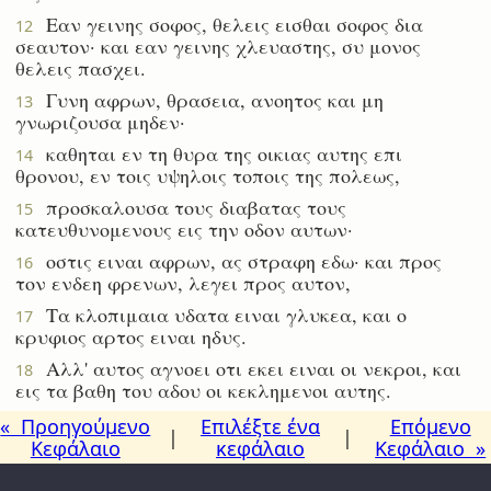
Εαν γεινης σοφος, θελεις εισθαι σοφος δια
12
σεαυτον· και εαν γεινης χλευαστης, συ μονος
θελεις πασχει.
Γυνη αφρων, θρασεια, ανοητος και μη
13
γνωριζουσα μηδεν·
καθηται εν τη θυρα της οικιας αυτης επι
14
θρονου, εν τοις υψηλοις τοποις της πολεως,
προσκαλουσα τους διαβατας τους
15
κατευθυνομενους εις την οδον αυτων·
οστις ειναι αφρων, ας στραφη εδω· και προς
16
τον ενδεη φρενων, λεγει προς αυτον,
Τα κλοπιμαια υδατα ειναι γλυκεα, και ο
17
κρυφιος αρτος ειναι ηδυς.
Αλλ' αυτος αγνοει οτι εκει ειναι οι νεκροι, και
18
εις τα βαθη του αδου οι κεκλημενοι αυτης.
« Προηγούμενο
Επιλέξτε ένα
Επόμενο
|
|
Κεφάλαιο
κεφάλαιο
Κεφάλαιο »