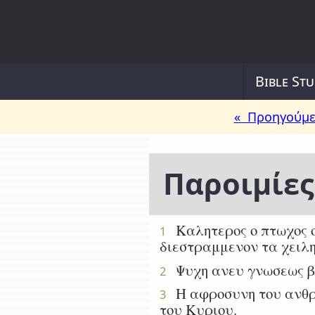
Bible Stu
« Προηγούμε
Παροιμίες
Καλητερος ο πτωχος ο 
1
διεστραμμενον τα χειλη
Ψυχη ανευ γνωσεως βεβ
2
Η αφροσυνη του ανθρω
3
του Κυριου.