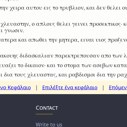
ν χειρα αυτου εις το τρυβλιον, και δεν θελει ο
λευαστην, ο απλους θελει γεινει προσεκτικος· κ
ι γνωσιν.
ατερα και απωθει την μητερα, ειναι υιος προξε
 ακουης διδασκαλιαν παρεκτρεπουσαν απο των λ
αζει το δικαιον· και το στομα των ασεβων κατα
 δια τους χλευαστας, και ραβδισμοι δια την ρα
νο Κεφάλαιο
|
Επιλέξτε ένα κεφάλαιο
|
Επόμεν
Contact
Write to us