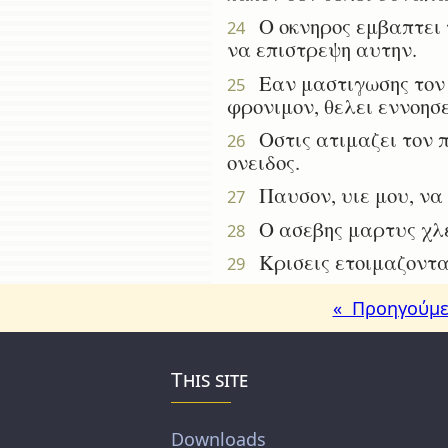
Ο οκνηρος εμβαπτει τη
24
να επιστρεψη αυτην.
Εαν μαστιγωσης τον χ
25
φρονιμον, θελει εννοησε
Οστις ατιμαζει τον π
26
ονειδος.
Παυσον, υιε μου, να
27
Ο ασεβης μαρτυς χλευ
28
Κρισεις ετοιμαζονται
29
« Προηγούμε
This site
Downloads