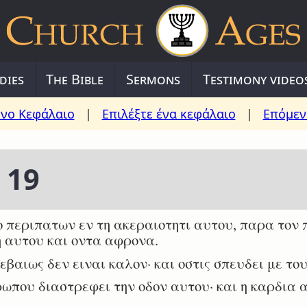
dies
The Bible
Sermons
Testimony video
νο Κεφάλαιο
|
Επιλέξτε ένα κεφάλαιο
|
Επόμεν
 19
περιπατων εν τη ακεραιοτητι αυτου, παρα τον 
 αυτου και οντα αφρονα.
αιως δεν ειναι καλον· και οστις σπευδει με του
που διαστρεφει την οδον αυτου· και η καρδια 