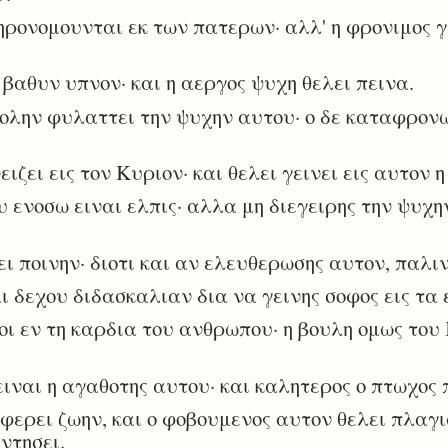
ρονομουνται εκ των πατερων· αλλ' η φρονιμος 
βαθυν υπνον· και η αεργος ψυχη θελει πεινα.
λην φυλαττει την ψυχην αυτου· ο δε καταφρονω
ει εις τον Κυριον· και θελει γεινει εις αυτον 
 ενοσω ειναι ελπις· αλλα μη διεγειρης την ψυχη
 ποινην· διοτι και αν ελευθερωσης αυτον, παλιν
δεχου διδασκαλιαν δια να γεινης σοφος εις τα 
ι εν τη καρδια του ανθρωπου· η βουλη ομως του 
ναι η αγαθοτης αυτου· και καλητερος ο πτωχος 
ερει ζωην, και ο φοβουμενος αυτον θελει πλαγι
ντησει.