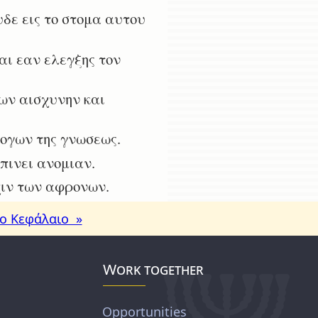
υδε εις το στομα αυτου
αι εαν ελεγξης τον
νων αισχυνην και
ογων της γνωσεως.
πινει ανομιαν.
χιν των αφρονων.
ο Κεφάλαιο »
Work together
Opportunities