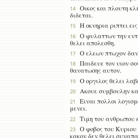
Οικος και πλουτη κλη
14
διδεται.
Η οκνηρια ριπτει εις 
15
Ο φυλαττων την εντο
16
θελει απολεσθη.
Ο ελεων πτωχον δανειζ
17
Παιδευε τον υιον σου
18
θανατωσης αυτον.
Ο οργιλος θελει λαβει
19
Ακουε συμβουλην και 
20
Ειναι πολλοι λογισμο
21
μενει.
Τιμη του ανθρωπου ει
22
Ο φοβος του Κυριου φ
23
κακον δεν θελει συναπα