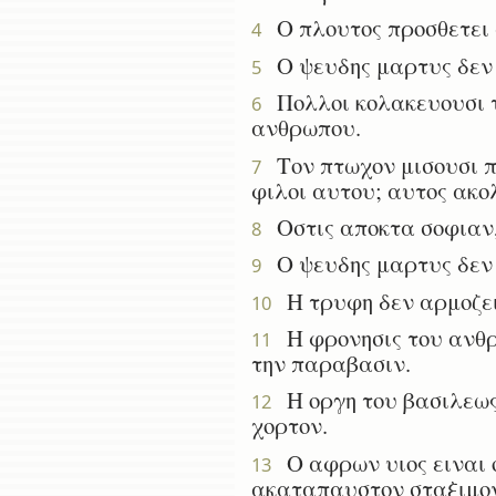
Ο πλουτος προσθετει φ
4
Ο ψευδης μαρτυς δεν θ
5
Πολλοι κολακευουσι το
6
ανθρωπου.
Τον πτωχον μισουσι π
7
φιλοι αυτου; αυτος ακο
Οστις αποκτα σοφιαν, 
8
Ο ψευδης μαρτυς δεν θ
9
Η τρυφη δεν αρμοζει 
10
Η φρονησις του ανθρ
11
την παραβασιν.
Η οργη του βασιλεως 
12
χορτον.
Ο αφρων υιος ειναι ολ
13
ακαταπαυστον σταξιμο