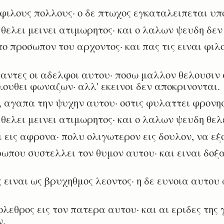
ιλους πολλους· ο δε πτωχος εγκαταλειπεται υπο
ελει μεινει ατιμωρητος· και ο λαλων ψευδη δεν 
 προσωπον του αρχοντος· και πας τις ειναι φιλο
αντες οι αδελφοι αυτου· ποσω μαλλον θελουσιν 
λουθει φωναζων· αλλ' εκεινοι δεν αποκρινονται.
αγαπα την ψυχην αυτου· οστις φυλαττει φρονησι
ελει μεινει ατιμωρητος· και ο λαλων ψευδη θελ
εις αφρονα· πολυ ολιγωτερον εις δουλον, να εξ
ωπου συστελλει τον θυμον αυτου· και ειναι δο
ειναι ως βρυχηθμος λεοντος· η δε ευνοια αυτου 
εθρος εις τον πατερα αυτου· και αι εριδες της 
ν.