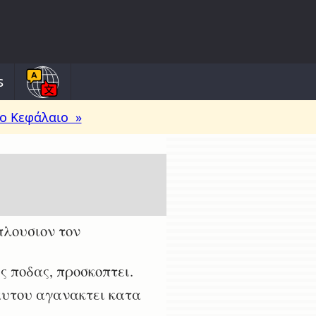
s
ο Κεφάλαιο »
πλουσιον τον
ς ποδας, προσκοπτει.
αυτου αγανακτει κατα