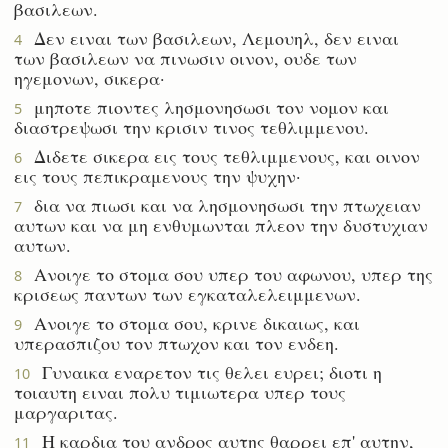
βασιλεων.
Δεν ειναι των βασιλεων, Λεμουηλ, δεν ειναι
4
των βασιλεων να πινωσιν οινον, ουδε των
ηγεμονων, σικερα·
μηποτε πιοντες λησμονησωσι τον νομον και
5
διαστρεψωσι την κρισιν τινος τεθλιμμενου.
Διδετε σικερα εις τους τεθλιμμενους, και οινον
6
εις τους πεπικραμενους την ψυχην·
δια να πιωσι και να λησμονησωσι την πτωχειαν
7
αυτων και να μη ενθυμωνται πλεον την δυστυχιαν
αυτων.
Ανοιγε το στομα σου υπερ του αφωνου, υπερ της
8
κρισεως παντων των εγκαταλελειμμενων.
Ανοιγε το στομα σου, κρινε δικαιως, και
9
υπερασπιζου τον πτωχον και τον ενδεη.
Γυναικα εναρετον τις θελει ευρει; διοτι η
10
τοιαυτη ειναι πολυ τιμιωτερα υπερ τους
μαργαριτας.
Η καρδια του ανδρος αυτης θαρρει επ' αυτην,
11