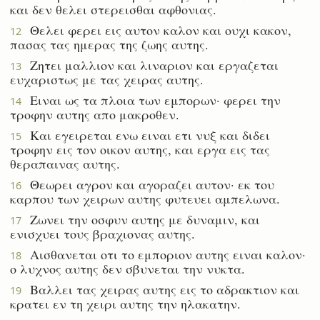
και δεν θελει στερεισθαι αφθονιας.
Θελει φερει εις αυτον καλον και ουχι κακον,
12
πασας τας ημερας της ζωης αυτης.
Ζητει μαλλιον και λιναριον και εργαζεται
13
ευχαριστως με τας χειρας αυτης.
Ειναι ως τα πλοια των εμπορων· φερει την
14
τροφην αυτης απο μακροθεν.
Και εγειρεται ενω ειναι ετι νυξ και διδει
15
τροφην εις τον οικον αυτης, και εργα εις τας
θεραπαινας αυτης.
Θεωρει αγρον και αγοραζει αυτον· εκ του
16
καρπου των χειρων αυτης φυτευει αμπελωνα.
Ζωνει την οσφυν αυτης με δυναμιν, και
17
ενισχυει τους βραχιονας αυτης.
Αισθανεται οτι το εμποριον αυτης ειναι καλον·
18
ο λυχνος αυτης δεν σβυνεται την νυκτα.
Βαλλει τας χειρας αυτης εις το αδρακτιον και
19
κρατει εν τη χειρι αυτης την ηλακατην.