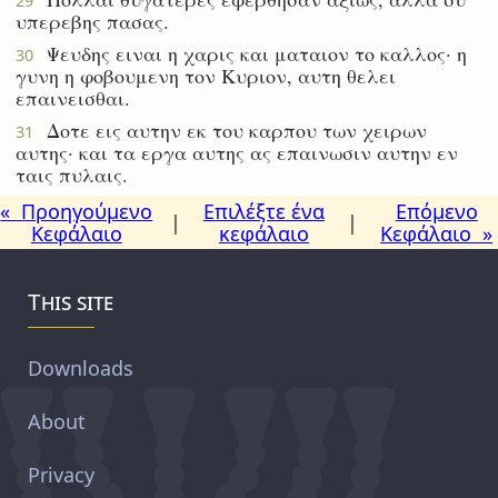
29
υπερεβης πασας.
Ψευδης ειναι η χαρις και ματαιον το καλλος· η
30
γυνη η φοβουμενη τον Κυριον, αυτη θελει
επαινεισθαι.
Δοτε εις αυτην εκ του καρπου των χειρων
31
αυτης· και τα εργα αυτης ας επαινωσιν αυτην εν
ταις πυλαις.
« Προηγούμενο
Επιλέξτε ένα
Επόμενο
|
|
Κεφάλαιο
κεφάλαιο
Κεφάλαιο »
This site
Downloads
About
Privacy