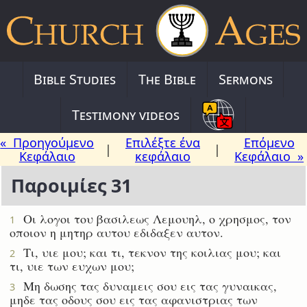
Bible Studies
The Bible
Sermons
Testimony videos
« Προηγούμενο
Επιλέξτε ένα
Επόμενο
|
|
Κεφάλαιο
κεφάλαιο
Κεφάλαιο »
Παροιμίες 31
Οι λογοι του βασιλεως Λεμουηλ, ο χρησμος, τον
1
οποιον η μητηρ αυτου εδιδαξεν αυτον.
Τι, υιε μου; και τι, τεκνον της κοιλιας μου; και
2
τι, υιε των ευχων μου;
Μη δωσης τας δυναμεις σου εις τας γυναικας,
3
μηδε τας οδους σου εις τας αφανιστριας των