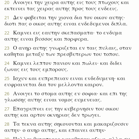
Ανοιγει την χειρα αυτης εις τους πτωχους και
20
εκτεινει τας χειρας αυτης προς τους ενδεεις.
Δεν φοβειται την χιονα δια τον οικον αυτης·
21
διοτι πας ο οικος αυτης ειναι ενδεδυμενοι διπλα.
Καμνει εις εαυτην σκεπασματα· το ενδυμα
22
αυτης ειναι βυσσος και πορφυρα.
Ο ανηρ αυτης γνωριζεται εν ταις πυλαις, οταν
23
καθηται μεταξυ των πρεσβυτερων του τοπου.
Καμνει λεπτον πανιον και πωλει· και διδει
24
ζωνας εις τους εμπορους.
Ισχυν και ευπρεπειαν ειναι ενδεδυμενη· και
25
ευφραινεται δια τον μελλοντα καιρον.
Ανοιγει το στομα αυτης εν σοφια· και επι της
26
γλωσσης αυτης ειναι νομος ευμενειας.
Επαγρυπνει εις την κυβερνησιν του οικου
27
αυτης και αρτον οκνηριας δεν τρωγει.
Τα τεκνα αυτης σηκονονται και μακαριζουσιν
28
αυτην· ο ανηρ αυτης, και επαινει αυτην·
Πολλαι θυγατερες εφερθησαν αξιως, αλλα συ