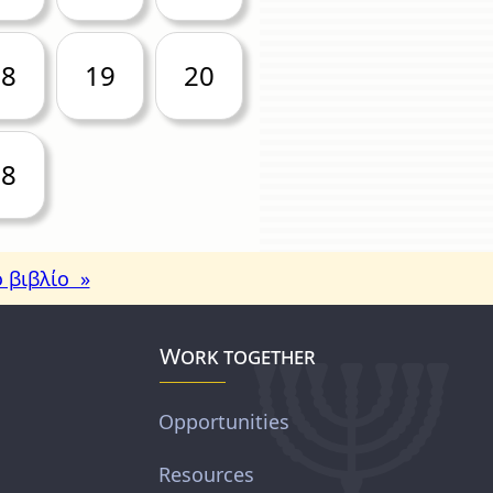
18
19
20
28
 βιβλίο »
Work together
Opportunities
Resources