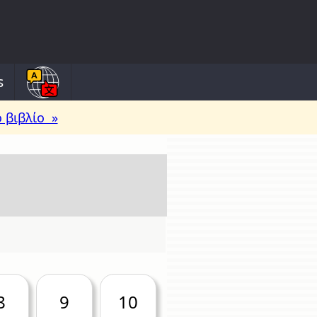
s
 βιβλίο »
8
9
10