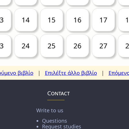
3
14
15
16
17
3
24
25
26
27
ύμενο βιβλίο
|
Επιλέξτε άλλο βιβλίο
|
Επόμενο
Contact
Write to us
Questions
Request studies