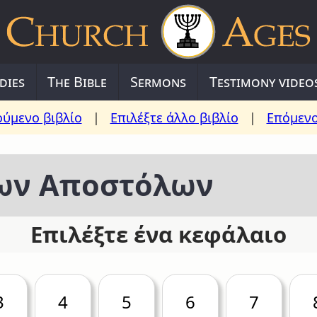
dies
The Bible
Sermons
Testimony video
ύμενο βιβλίο
|
Επιλέξτε άλλο βιβλίο
|
Επόμενο
των Αποστόλων
Επιλέξτε ένα κεφάλαιο
3
4
5
6
7