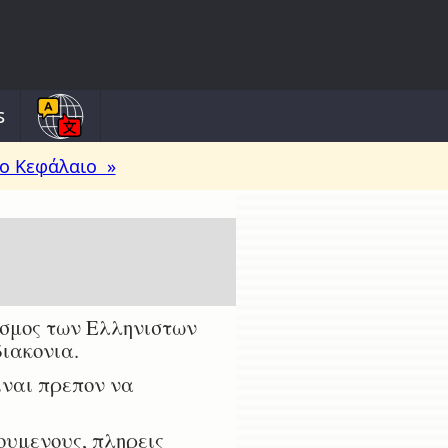
s
ο Κεφάλαιο »
υσμος των Ελληνιστων
διακονια.
ιναι πρεπον να
ουμενους, πληρεις