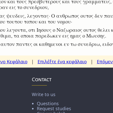
ον και τους πρεσβυτερους και τους γραμματεις, 
αν εις το συνεδριον,
ς ψευδεις, λεγοντας· Ο ανθρωπος ουτος δεν πα
υ τουτου τοπου και του νομου·
ν λεγοντα, οτι Ιησους ο Ναζωραιος ουτος θελει 
εθιμα, τα οποια παρεδωκεν εις ημας ο Μωυσης.
αυτον παντες οι καθημενοι εν τω συνεδριω, ειδ
νο Κεφάλαιο
|
Επιλέξτε ένα κεφάλαιο
|
Επόμεν
Contact
Write to us
Questions
Request studies