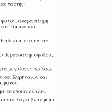
ιας ταυτης·
τεφανον, ανδρα πληρη
 και Τιμωνα και
θεσαν επ' αυτους τας
 εν Ιερουσαλημ σφοδρα,
εια μεγαλα εν τω λαω.
ν και Κυρηναιων και
τεφανον,
με το οποιον ελαλει.
λουντα λογια βλασφημα