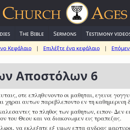
dies
The Bible
Sermons
Testimony video
νο Κεφάλαιο
|
Επιλέξτε ένα κεφάλαιο
|
Επόμεν
των Αποστόλων 6
υταις, οτε επληθυνοντο οι μαθηται, εγεινε γογγ
αι χηραι αυτων παρεβλεποντο εν τη καθημερινη 
αλεσαντες το πληθος των μαθητων, ειπον· Δεν ε
ον του Θεου και να διακονωμεν εις τραπεζας.
λφοι, να εκλεξητε εξ υμων επτα ανδρας μαρτυρ