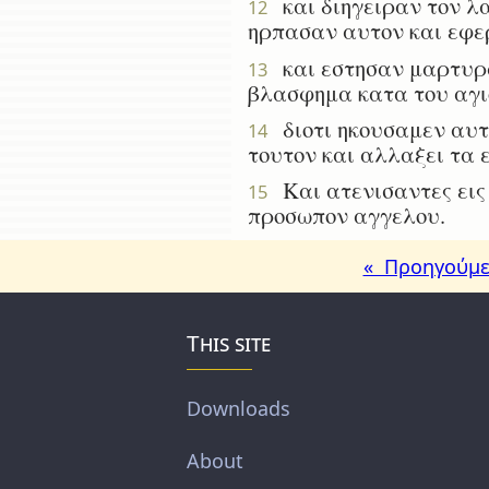
και διηγειραν τον λα
12
ηρπασαν αυτον και εφερ
και εστησαν μαρτυρα
13
βλασφημα κατα του αγιο
διοτι ηκουσαμεν αυτο
14
τουτον και αλλαξει τα 
Και ατενισαντες εις 
15
προσωπον αγγελου.
« Προηγούμε
This site
Downloads
About