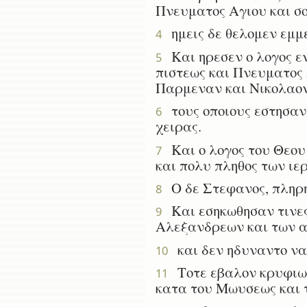
Πνευματος Αγιου και σο
ημεις δε θελομεν εμμε
4
Και ηρεσεν ο λογος εν
5
πιστεως και Πνευματος 
Παρμεναν και Νικολαον
τους οποιους εστησαν 
6
χειρας.
Και ο λογος του Θεου 
7
και πολυ πληθος των ιερ
Ο δε Στεφανος, πληρης
8
Και εσηκωθησαν τινες
9
Αλεξανδρεων και των απ
και δεν ηδυναντο να α
10
Τοτε εβαλον κρυφιως
11
κατα του Μωυσεως και 