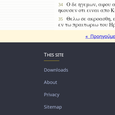
Ο δε ηγεμων, αφου αν
34
ηκουσεν οτι ειναι απο Κ
Θελω σε ακροασθη, ει
35
εν τω πραιτωριω του Η
« Προηγούμε
This site
Downloads
About
Privacy
Sitemap