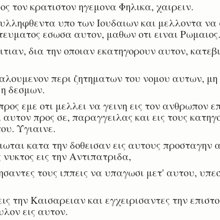
 τον κρατιστον ηγεμονα Φηλικα, χαιρειν.
υλληφθεντα υπο των Ιουδαιων και μελλοντα να 
ευματος εσωσα αυτον, μαθων οτι ειναι Ρωμαιος
ιαν, δια την οποιαν εκατηγορουν αυτον, κατεβι
αλουμενον περι ζητηματων του νομου αυτων, μη
 η δεσμων.
ρος εμε οτι μελλει να γεινη εις τον ανθρωπον ε
 αυτον προς σε, παραγγειλας και εις τους κατηγ
ου. Υγιαινε.
ωται κατα την δοθεισαν εις αυτους προσταγην 
 νυκτος εις την Αντιπατριδα,
σαντες τους ιππεις να υπαγωσι μετ' αυτου, υπεσ
ις την Καισαρειαν και εγχειρισαντες την επιστο
λον εις αυτον.