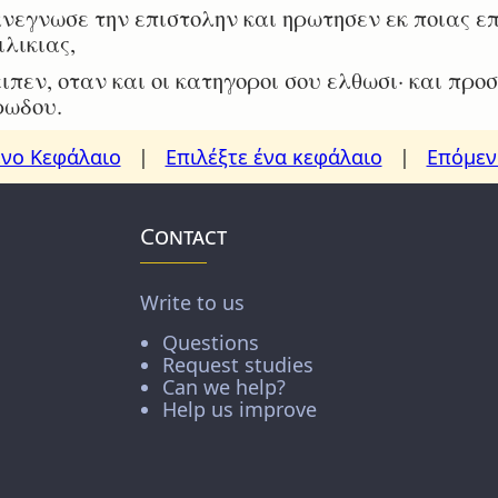
εγνωσε την επιστολην και ηρωτησεν εκ ποιας επ
ιλικιας,
πεν, οταν και οι κατηγοροι σου ελθωσι· και πρ
ρωδου.
νο Κεφάλαιο
|
Επιλέξτε ένα κεφάλαιο
|
Επόμεν
Contact
Write to us
Questions
Request studies
Can we help?
Help us improve