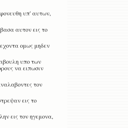
φονευθη υπ' αυτων,
.
βασα αυτον εις το
 εχοντα ομως μηδεν
πιβουλη υπο των
ορους να ειπωσιν
αναλαβοντες τον
τρεψαν εις το
λην εις τον ηγεμονα,