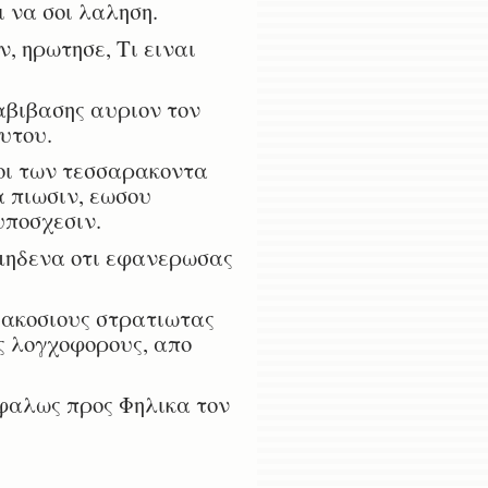
ι να σοι λαληση.
, ηρωτησε, Τι ειναι
αβιβασης αυριον τον
υτου.
ροι των τεσσαρακοντα
α πιωσιν, εωσου
υποσχεσιν.
 μηδενα οτι εφανερωσας
ιακοσιους στρατιωτας
ς λογχοφορους, απο
φαλως προς Φηλικα τον