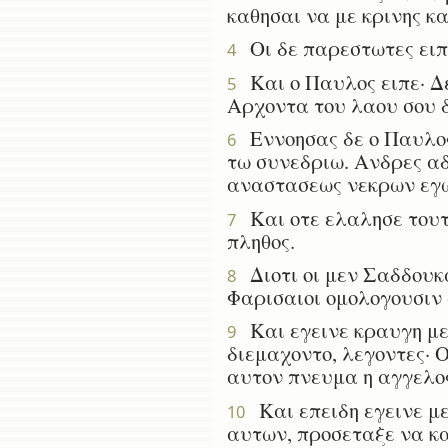
καθησαι να με κρινης κ
Οι δε παρεστωτες ειπο
4
Και ο Παυλος ειπε· Δεν
5
Αρχοντα του λαου σου δ
Εννοησας δε ο Παυλος 
6
τω συνεδριω. Ανδρες αδ
αναστασεως νεκρων εγω
Και οτε ελαλησε τουτο
7
πληθος.
Διοτι οι μεν Σαδδουκα
8
Φαρισαιοι ομολογουσιν
Και εγεινε κραυγη με
9
διεμαχοντο, λεγοντες· 
αυτον πνευμα η αγγελος
Και επειδη εγεινε με
10
αυτων, προσεταξε να κ