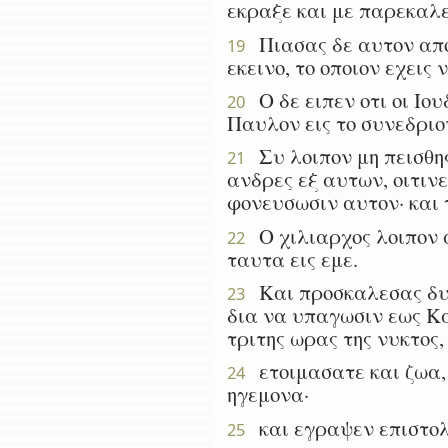
εκραξε και με παρεκαλεσ
Πιασας δε αυτον απο τ
19
εκεινο, το οποιον εχεις
Ο δε ειπεν οτι οι Ιο
20
Παυλον εις το συνεδριο
Συ λοιπον μη πεισθης
21
ανδρες εξ αυτων, οιτιν
φονευσωσιν αυτον· και 
Ο χιλιαρχος λοιπον α
22
ταυτα εις εμε.
Και προσκαλεσας δυο
23
δια να υπαγωσιν εως Κα
τριτης ωρας της νυκτος,
ετοιμασατε και ζωα, 
24
ηγεμονα·
και εγραψεν επιστολ
25