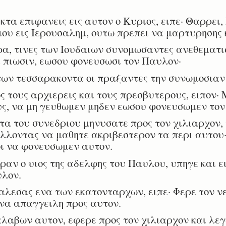
τα επιφανεις εις αυτον ο Κυριος, ειπε· Θαρρει,
ου εις Ιερουσαλημ, ουτω πρεπει να μαρτυρησης κ
α, τινες των Ιουδαιων συνομωσαντες ανεθεματι
 πιωσιν, εωσου φονευσωσι τον Παυλον·
των τεσσαρακοντα οι πραξαντες την συνωμοσιαν
ς τους αρχιερεις και τους πρεσβυτερους, ειπον·
ς, να μη γευθωμεν μηδεν εωσου φονευσωμεν τον
α του συνεδριου μηνυσατε προς τον χιλιαρχον,
ελλοντας να μαθητε ακριβεστερον τα περι αυτου· 
οι να φονευσωμεν αυτον.
αν ο υιος της αδελφης του Παυλου, υπηγε και ε
υλον.
εσας ενα των εκατονταρχων, ειπε· Φερε τον νε
ι να απαγγειλη προς αυτον.
αβων αυτον, εφερε προς τον χιλιαρχον και λεγε