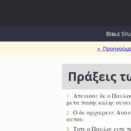
Bible Stu
« Προηγούμε
Πράξεις 
Ατενισας δε ο Παυλος 
1
μετα πασης καλης συνει
Ο δε αρχιερευς Ανανι
2
αυτου.
Τοτε ο Παυλος ειπε πρ
3