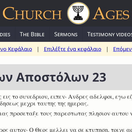
dies
The Bible
Sermons
Testimony video
νο Κεφάλαιο
|
Επιλέξτε ένα κεφάλαιο
|
Επόμεν
των Αποστόλων 23
εις το συνεδριον, ειπεν· Ανδρες αδελφοι, εγω ε
δησεως μεχρι ταυτης της ημερας.
ας προσεταξε τους παρεστωτας πλησιον αυτου ν
ος αυτον· Ο Θεος μελλει να σε κτυπηση, τοιχε α