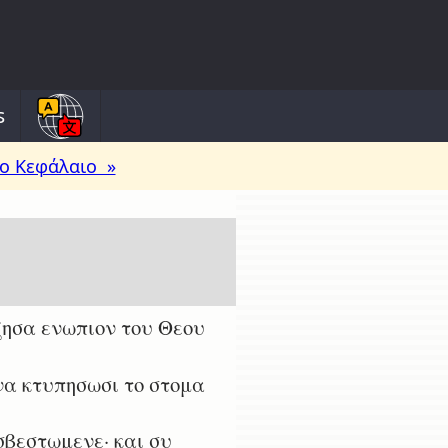
s
ο Κεφάλαιο »
ζησα ενωπιον του Θεου
α κτυπησωσι το στομα
σβεστωμενε· και συ