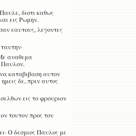
 Παυλε, διοτι καθως
αι εις Ρωμην.
σαν εαυτους, λεγοντες
 ταυτην·
 Με αναθεμα
 Παυλον.
 να καταβιβαση αυτον
ημεις δε, πριν αυτος
ισελθων εις το φρουριον
ον τουτον προς τον
ι· Ο δεσμιος Παυλος με