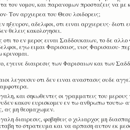
ατα τον νομον, και παρανομων προσταζεις να με 
ν· Τον αρχιερεα του Θεου λοιδορεις;
 ηξευρον, αδελφοι, οτι ειναι αρχιερευς· διοτι 
εν θελεις κακολογησει.
οτι το εν μερος ειναι Σαδδουκαιων, το δε αλλο
ελφοι, εγω ειμαι Φαρισαιος, υιος Φαρισαιου· περ
 κρινομαι.
, εγεινε διαιρεσις των Φαρισαιων και των Σαδδ
ιοι λεγουσιν οτι δεν ειναι αναστασις ουδε αγγε
 αμφοτερα.
γαλη, και σηκωθεντες οι γραμματεις του μερους
Ουδεν κακον ευρισκομεν εν τω ανθρωπω τουτω· α
, ας μη θεομαχωμεν.
γαλη διαιρεσις, φοβηθεις ο χιλιαρχος μη διασπα
αταβη το στρατευμα και να αρπαση αυτον εκ μεσ