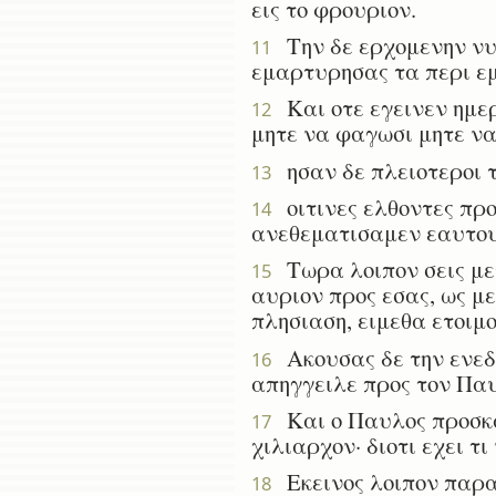
εις το φρουριον.
Την δε ερχομενην νυκ
11
εμαρτυρησας τα περι εμ
Και οτε εγεινεν ημερ
12
μητε να φαγωσι μητε να
ησαν δε πλειοτεροι 
13
οιτινες ελθοντες προ
14
ανεθεματισαμεν εαυτου
Τωρα λοιπον σεις μετ
15
αυριον προς εσας, ως μ
πλησιαση, ειμεθα ετοιμ
Ακουσας δε την ενεδρ
16
απηγγειλε προς τον Πα
Και ο Παυλος προσκαλ
17
χιλιαρχον· διοτι εχει τ
Εκεινος λοιπον παραλ
18