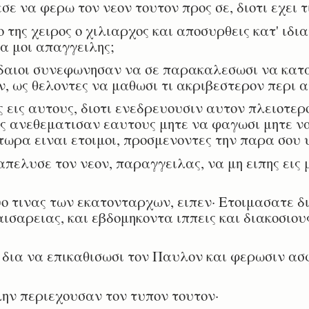
ε να φερω τον νεον τουτον προς σε, διοτι εχει τ
ης χειρος ο χιλιαρχος και αποσυρθεις κατ' ιδιαν
 να μοι απαγγειλης;
υδαιοι συνεφωνησαν να σε παρακαλεσωσι να κατ
ν, ως θελοντες να μαθωσι τι ακριβεστερον περι α
 εις αυτους, διοτι ενεδρευουσιν αυτον πλειοτε
ες ανεθεματισαν εαυτους μητε να φαγωσι μητε ν
τωρα ειναι ετοιμοι, προσμενοντες την παρα σου 
πελυσε τον νεον, παραγγειλας, να μη ειπης εις
 τινας των εκατονταρχων, ειπεν· Ετοιμασατε δ
ισαρειας, και εβδομηκοντα ιππεις και διακοσιου
δια να επικαθισωσι τον Παυλον και φερωσιν ασ
ην περιεχουσαν τον τυπον τουτον·