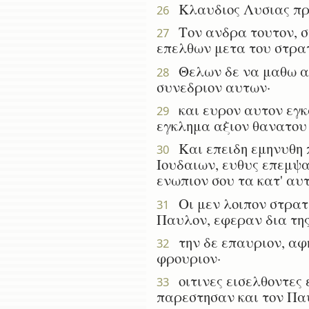
Κλαυδιος Λυσιας προς
26
Τον ανδρα τουτον, σ
27
επελθων μετα του στρατ
Θελων δε να μαθω αιτ
28
συνεδριον αυτων·
και ευρον αυτον εγκ
29
εγκλημα αξιον θανατου
Και επειδη εμηνυθη π
30
Ιουδαιων, ευθυς επεμψα
ενωπιον σου τα κατ' αυτ
Οι μεν λοιπον στρατι
31
Παυλον, εφεραν δια της
την δε επαυριον, αφη
32
φρουριον·
οιτινες εισελθοντες ε
33
παρεστησαν και τον Παυ