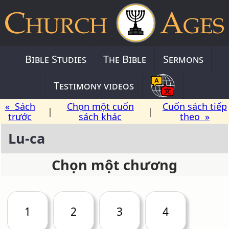
Bible Studies
The Bible
Sermons
Testimony videos
« Sách
Chọn một cuốn
Cuốn sách tiếp
|
|
trước
sách khác
theo »
Lu-ca
Chọn một chương
1
2
3
4