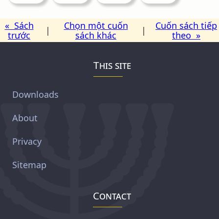
« Sách
Chọn một cuốn
Cuốn sách tiếp
|
|
trước
sách khác
theo »
This site
Downloads
About
Privacy
Sitemap
Contact