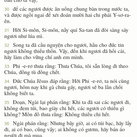
để các ngươi được ăn uống chung bàn trong nước ta,
30
và được ngồi ngai để xét đoán mười hai chi phái Y-sơ-ra-
ên.
Hỡi Si-môn, Si-môn, nầy quỉ Sa-tan đã đòi sàng sảy
31
ngươi như lúa mì.
Song ta đã cầu nguyện cho ngươi, hầu cho đức tin
32
ngươi không thiếu thốn. Vậy, đến khi ngươi đã hối cải,
hãy làm cho vững chí anh em mình.
Phi -e-rơ thưa rằng: Thưa Chúa, tôi sẵn lòng đi theo
33
Chúa, đồng tù đồng chết.
Ðức Chúa Jêsus đáp rằng: Hỡi Phi -e-rơ, ta nói cùng
34
ngươi, hôm nay khi gà chưa gáy, ngươi sẽ ba lần chối
không biết ta.
Ðoạn, Ngài lại phán rằng: Khi ta đã sai các ngươi đi,
35
không đem túi, bao giày chi hết, các ngươi có thiếu gì
không? Môn đồ thưa rằng: Không thiếu chi hết.
Ngài phán rằng: Nhưng bây giờ, ai có túi bạc, hãy lấy
36
đi, ai có bao, cũng vậy; ai không có gươm, hãy bán áo
người đi mà mua.