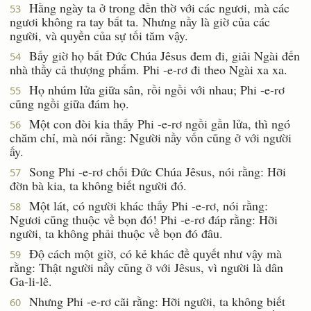
Hằng ngày ta ở trong đền thờ với các ngươi, mà các
53
ngươi không ra tay bắt ta. Nhưng nầy là giờ của các
người, và quyền của sự tối tăm vậy.
Bấy giờ họ bắt Ðức Chúa Jêsus đem đi, giải Ngài đến
54
nhà thầy cả thượng phẩm. Phi -e-rơ đi theo Ngài xa xa.
Họ nhúm lửa giữa sân, rồi ngồi với nhau; Phi -e-rơ
55
cũng ngồi giữa đám họ.
Một con đòi kia thấy Phi -e-rơ ngồi gần lửa, thì ngó
56
chăm chỉ, mà nói rằng: Người nầy vốn cũng ở với người
ấy.
Song Phi -e-rơ chối Ðức Chúa Jêsus, nói rằng: Hỡi
57
đờn bà kia, ta không biết người đó.
Một lát, có người khác thấy Phi -e-rơ, nói rằng:
58
Ngươi cũng thuộc về bọn đó! Phi -e-rơ đáp rằng: Hỡi
người, ta không phải thuộc về bọn đó đâu.
Ðộ cách một giờ, có kẻ khác đề quyết như vậy mà
59
rằng: Thật người nầy cũng ở với Jêsus, vì người là dân
Ga-li-lê.
Nhưng Phi -e-rơ cãi rằng: Hỡi người, ta không biết
60