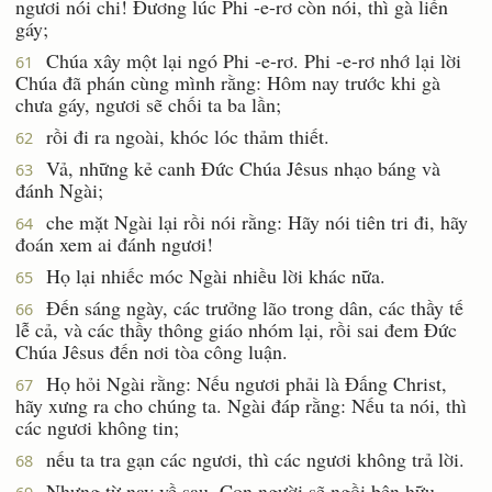
ngươi nói chi! Ðương lúc Phi -e-rơ còn nói, thì gà liền
gáy;
Chúa xây một lại ngó Phi -e-rơ. Phi -e-rơ nhớ lại lời
61
Chúa đã phán cùng mình rằng: Hôm nay trước khi gà
chưa gáy, ngươi sẽ chối ta ba lần;
rồi đi ra ngoài, khóc lóc thảm thiết.
62
Vả, những kẻ canh Ðức Chúa Jêsus nhạo báng và
63
đánh Ngài;
che mặt Ngài lại rồi nói rằng: Hãy nói tiên tri đi, hãy
64
đoán xem ai đánh ngươi!
Họ lại nhiếc móc Ngài nhiều lời khác nữa.
65
Ðến sáng ngày, các trưởng lão trong dân, các thầy tế
66
lễ cả, và các thầy thông giáo nhóm lại, rồi sai đem Ðức
Chúa Jêsus đến nơi tòa công luận.
Họ hỏi Ngài rằng: Nếu ngươi phải là Ðấng Christ,
67
hãy xưng ra cho chúng ta. Ngài đáp rằng: Nếu ta nói, thì
các ngươi không tin;
nếu ta tra gạn các ngươi, thì các ngươi không trả lời.
68
Nhưng từ nay về sau, Con người sẽ ngồi bên hữu