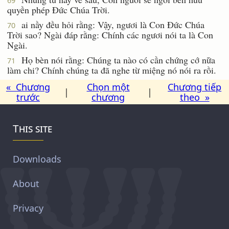
69
quyền phép Ðức Chúa Trời.
ai nầy đều hỏi rằng: Vậy, ngươi là Con Ðức Chúa
70
Trời sao? Ngài đáp rằng: Chính các ngươi nói ta là Con
Ngài.
Họ bèn nói rằng: Chúng ta nào có cần chứng cớ nữa
71
làm chi? Chính chúng ta đã nghe từ miệng nó nói ra rồi.
« Chương
Chọn một
Chương tiếp
|
|
trước
chương
theo »
This site
Downloads
About
Privacy