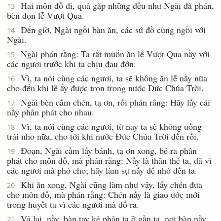
Hai môn đồ đi, quả gặp những đều như Ngài đã phán,
13
bèn dọn lễ Vượt Qua.
Ðến giờ, Ngài ngồi bàn ăn, các sứ đồ cùng ngồi với
14
Ngài.
Ngài phán rằng: Ta rất muốn ăn lễ Vượt Qua nầy với
15
các ngươi trước khi ta chịu đau đớn.
Vì, ta nói cùng các ngươi, ta sẽ không ăn lễ nầy nữa
16
cho đến khi lễ ấy được trọn trong nước Ðức Chúa Trời.
Ngài bèn cầm chén, tạ ơn, rồi phán rằng: Hãy lấy cái
17
nầy phân phát cho nhau.
Vì, ta nói cùng các ngươi, từ nay ta sẽ không uống
18
trái nho nữa, cho tới khi nước Ðức Chúa Trời đến rồi.
Ðoạn, Ngài cầm lấy bánh, tạ ơn xong, bẻ ra phân
19
phát cho môn đồ, mà phán rằng: Nầy là thân thể ta, đã vì
các ngươi mà phó cho; hãy làm sự nầy để nhớ đến ta.
Khi ăn xong, Ngài cũng làm như vậy, lấy chén đưa
20
cho môn đồ, mà phán rằng: Chén nầy là giao ước mới
trong huyết ta vì các ngươi mà đổ ra.
Vả lại, nầy, bàn tay kẻ phản ta ở gần ta, nơi bàn nầy.
21