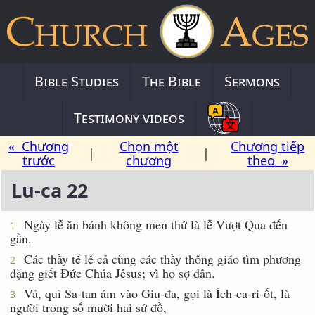
Bible Studies
The Bible
Sermons
Testimony videos
« Chương
Chọn một
Chương tiếp
|
|
trước
chương
theo »
Lu-ca 22
Ngày lễ ăn bánh không men thứ là lễ Vượt Qua đến
1
gần.
Các thầy tế lễ cả cùng các thầy thông giáo tìm phương
2
đặng giết Ðức Chúa Jêsus; vì họ sợ dân.
Vả, quỉ Sa-tan ám vào Giu-đa, gọi là Ích-ca-ri-ốt, là
3
người trong số mười hai sứ đồ,