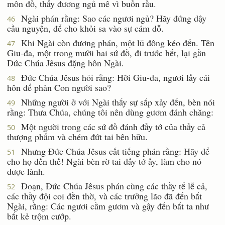
môn đồ, thấy đương ngủ mê vì buồn rầu.
Ngài phán rằng: Sao các ngươi ngủ? Hãy đứng dậy
46
cầu nguyện, để cho khỏi sa vào sự cám dỗ.
Khi Ngài còn đương phán, một lũ đông kéo đến. Tên
47
Giu-đa, một trong mười hai sứ đồ, đi trước hết, lại gần
Ðức Chúa Jêsus đặng hôn Ngài.
Ðức Chúa Jêsus hỏi rằng: Hỡi Giu-đa, ngươi lấy cái
48
hôn để phản Con người sao?
Những người ở với Ngài thấy sự sắp xảy đến, bèn nói
49
rằng: Thưa Chúa, chúng tôi nên dùng gươm đánh chăng:
Một người trong các sứ đồ đánh đầy tớ của thầy cả
50
thượng phẩm và chém đứt tai bên hữu.
Nhưng Ðức Chúa Jêsus cất tiếng phán rằng: Hãy để
51
cho họ đến thế! Ngài bèn rờ tai đầy tớ ấy, làm cho nó
được lành.
Ðoạn, Ðức Chúa Jêsus phán cùng các thầy tế lễ cả,
52
các thầy đội coi đền thờ, và các trưởng lão đã đến bắt
Ngài, rằng: Các ngươi cầm gươm và gậy đến bắt ta như
bắt kẻ trộm cướp.