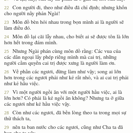
Con người đi, theo như điều đã chỉ định; nhưng khốn
22
cho người nầy phản Ngài!
Môn đồ bèn hỏi nhau trong bọn mình ai là người sẽ
23
làm điều đó.
Môn đồ lại cãi lẫy nhau, cho biết ai sẽ được tôn là lớn
24
hơn hết trong đám mình.
Nhưng Ngài phán cùng môn đồ rằng: Các vua của
25
các dân ngoại lấy phép riêng mình mà cai trị, những
người cầm quyền cai trị được xưng là người làm ơn.
Về phần các ngươi, đừng làm như vậy; song ai lớn
26
hơn trong các ngươi phải như kẻ rất nhỏ, và ai cai trị phải
như kẻ hầu việc.
Vì một người ngồi ăn với một người hầu việc, ai là
27
lớn hơn? Có phải là kẻ ngồi ăn không? Nhưng ta ở giữa
các ngươi như kẻ hầu việc vậy.
Còn như các ngươi, đã bền lòng theo ta trong mọi sự
28
thử thách ta,
nên ta ban nước cho các ngươi, cũng như Cha ta đã
29
ban cho ta vậy,