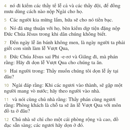
nó đi kiếm các thầy tế lễ cả và các thầy đội, để đồng
4
mưu dùng cách nào nộp Ngài cho họ.
Các người kia mừng lắm, hứa sẽ cho nó tiền bạc.
5
Nó đã ưng thuận với họ, bèn kiếm dịp tiện đặng nộp
6
Ðức Chúa Jêsus trong khi dân chúng không biết.
Ðến ngày lễ ăn bánh không men, là ngày người ta phải
7
giết con sinh làm lễ Vượt Qua,
Ðức Chúa Jêsus sai Phi -e-rơ và Giăng đi, mà phán
8
rằng: Hãy đi dọn lễ Vượt Qua cho chúng ta ăn.
Hai người trong: Thầy muốn chúng tôi dọn lễ ấy tại
9
đâu?
Ngài đáp rằng: Khi các ngươi vào thành, sẽ gặp một
10
người mang vò nước; hãy theo người vào nhà.
và nói cùng chủ nhà rằng: Thầy phán cùng ngươi
11
rằng: Phòng khách là chỗ ta sẽ ăn lễ Vượt Qua với môn
đồ ta ở đâu?
Chủ nhà sẽ chỉ cho một cái phòng rộng và cao, đồ
12
đạc sẵn sàng; các ngươi hãy dọn ở đó.