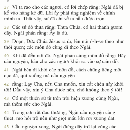
Vì ta rao cho các ngươi, có lời chép rằng: Ngài đã bị
37
kể vào hàng kẻ dữ. Lời ấy phải ứng nghiệm về chính
mình ta. Thật vậy, sự đã chỉ về ta hầu được trọn.
Các sứ đồ thưa rằng: Thưa Chúa, có hai thanh gươm
38
đây. Ngài phán rằng: Ấy là đủ.
Ðoạn, Ðức Chúa Jêsus ra đi, lên núi ô-li-ve theo như
39
thói quen; các môn đồ cùng đi theo Ngài.
Khi đã đến nơi đó, Ngài phán cùng môn đồ rằng: Hãy
40
cầu nguyện, hầu cho các ngươi khỏi sa vào sự cám dỗ.
Ngài bèn đi khỏi các môn đồ, cách chừng liệng một
41
cục đá, quì xuống mà cầu nguyện
rằng: Lạy Cha, nếu Cha muốn, xin cất chén nầy khỏi
42
tôi! Dầu vậy, xin ý Cha được nên, chớ không theo ý tôi!
Có một thiên sứ từ trên trời hiện xuống cùng Ngài,
43
mà thêm sức cho Ngài.
Trong cơn rất đau thương, Ngài cầu nguyện càng
44
thiết, mồ hôi trở nên như giọt máu lớn rơi xuống đất.
Cầu nguyện xong, Ngài đứng dậy trở lại cùng các
45