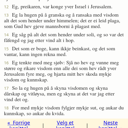
Eg, preikaren, var konge yver Israel i Jerusalem.
12
Eg la hugen på å granska og å ransaka med visdom
13
alt det som hender under himmelen; det er ei leid plaga,
som Gud hev gjeve mannsborni å plagast med.
Eg såg på alt det som hender under soli, og so var det
14
fåfengd og jag etter vind alt i hop.
Det som er boge, kann ikkje beinkast, og det som
15
vantar, kann ingen rekna med.
Eg tenkte med meg sjølv: Sjå no hev eg vunne meg
16
større og rikare visdom enn alle dei som hev rådt yver
Jerusalem fyre meg, og hjarta mitt hev skoda mykje
visdom og kunnskap.
So la eg hugen på å skyna visdomen og skyna
17
dårskap og vitløysa, men eg skyna at det var jag etter
vind det og.
For med mykje visdom fylgjer mykje sut, og aukar du
18
kunnskap, so aukar du kvida.
« Forrige
Velg et
Neste
|
|