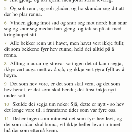
Og soli renn, og soli glader, og ho skundar seg dit att
5
der ho plar renna.
Vinden gjeng imot sud og snur seg mot nord; han snur
6
seg og snur seg medan han gjeng, og tek so på att med
kringlaupet sitt.
Alle bekker renn ut i havet, men havet vert ikkje fullt;
7
dit som bekkene fyrr hev runne, held dei alltid på å
renna.
Allting maurar og strevar so ingen det ut kann segja;
8
ikkje vert auga mett av å sjå, og ikkje vert øyra fyllt av å
høyra.
Det som hev vore, er det som skal vera, og det som
9
hev hendt, er det som skal henda; det finst inkje nytt
under soli.
Skulde dei segja um noko: Sjå, dette er nytt - so hev
10
det longe vore til, i framfarne tider som var fyre oss.
Det er ingen som minnest dei som fyrr hev levt, og
11
dei som sidan skal koma, vil ikkje heller leva i minnet
hjå dei som etterpå kjem.