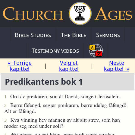
Bible Studies
The Bible
Sermons
Testimony videos
« Forrige
Velg et
Neste
|
|
kapittel
kapittel
kapittel »
Predikantens bok 1
Ord av preikaren, son åt David, konge i Jerusalem.
1
Berre fåfengd, segjer preikaren, berre ideleg fåfengd!
2
Alt er fåfengd.
Kva vinning hev mannen av alt sitt strev, som han
3
møder seg med under soli?
Ætt gjeng, og ætt kjem, men jordi stend æveleg.
4