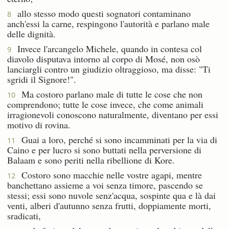
allo stesso modo questi sognatori contaminano
8
anch'essi la carne, respingono l'autorità e parlano male
delle dignità.
Invece l'arcangelo Michele, quando in contesa col
9
diavolo disputava intorno al corpo di Mosé, non osò
lanciargli contro un giudizio oltraggioso, ma disse: "Ti
sgridi il Signore!".
Ma costoro parlano male di tutte le cose che non
10
comprendono; tutte le cose invece, che come animali
irragionevoli conoscono naturalmente, diventano per essi
motivo di rovina.
Guai a loro, perché si sono incamminati per la via di
11
Caino e per lucro si sono buttati nella perversione di
Balaam e sono periti nella ribellione di Kore.
Costoro sono macchie nelle vostre agapi, mentre
12
banchettano assieme a voi senza timore, pascendo se
stessi; essi sono nuvole senz'acqua, sospinte qua e là dai
venti, alberi d'autunno senza frutti, doppiamente morti,
sradicati,