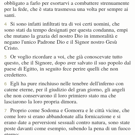
obbligato a farlo per esortarvi a combattere strenuamente
per la fede, che è stata trasmessa una volta per sempre ai
santi.
Si sono infatti infiltrati tra di voi certi uomini, che
4
sono stati da tempo designati per questa condanna, empi
che mutano la grazia del nostro Dio in immoralità e
negano l'unico Padrone Dio e il Signor nostro Gesù
Cristo.
Or voglio ricordare a voi, che già conoscevate tutto
5
questo, che il Signore, dopo aver salvato il suo popolo dal
paese di Egitto, in seguito fece perire quelli che non
credettero.
Egli ha pure rinchiuso nelle tenebre dell'inferno con
6
catene eterne, per il giudizio del gran giorno, gli angeli
che non conservarono il loro primiero stato ma che
lasciarono la loro propria dimora.
Proprio come Sodoma e Gomorra e le città vicine, che
7
come loro si erano abbandonate alla fornicazione e si
erano date a perversioni sessuali contro natura, sono state
poste davanti come esempio, subendo la pena di un fuoco
eterno;