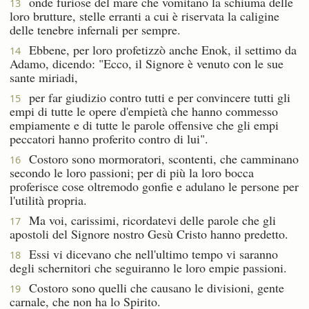
onde furiose del mare che vomitano la schiuma delle
13
loro brutture, stelle erranti a cui è riservata la caligine
delle tenebre infernali per sempre.
Ebbene, per loro profetizzò anche Enok, il settimo da
14
Adamo, dicendo: "Ecco, il Signore è venuto con le sue
sante miriadi,
per far giudizio contro tutti e per convincere tutti gli
15
empi di tutte le opere d'empietà che hanno commesso
empiamente e di tutte le parole offensive che gli empi
peccatori hanno proferito contro di lui".
Costoro sono mormoratori, scontenti, che camminano
16
secondo le loro passioni; per di più la loro bocca
proferisce cose oltremodo gonfie e adulano le persone per
l'utilità propria.
Ma voi, carissimi, ricordatevi delle parole che gli
17
apostoli del Signore nostro Gesù Cristo hanno predetto.
Essi vi dicevano che nell'ultimo tempo vi saranno
18
degli schernitori che seguiranno le loro empie passioni.
Costoro sono quelli che causano le divisioni, gente
19
carnale, che non ha lo Spirito.