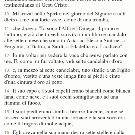
testimonianza di Gesù Cristo.
Mi trovai nello Spirito nel giorno del Signore e udii
10
dietro a me una forte voce, come di una tromba,
che diceva: "Io sono l'Alfa e l'Omega, il primo e
11
l'ultimo, e ciò che tu vedi scrivilo in un libro e mandalo
alle sette chiese che sono in Asia: ad Efeso a Smirne, a
Pergamo, a Tiatira, a Sardi, a Filadelfia e a Laodicea".
Io mi voltai per vedere la voce che aveva parlato con
12
me. E, come mi fui voltato, vidi sette candelabri d'oro
e, in mezzo ai sette candelabri, uno simile a un Figlio
13
d'uomo, vestito d'una veste lunga fino ai piedi e cinto
d'una cintura d'oro al petto,
Il suo capo e i suoi capelli erano bianchi come bianca
14
lana, come neve, e i suoi occhi somigliavano ad una
fiamma di fuoco,
I suoi piedi erano simili a bronzo lucente, come se
15
fossero stati arroventati in una fornace e la sua voce era
come il fragore di molte acque,
Egli aveva nella sua mano destra sette stelle e dalla
16