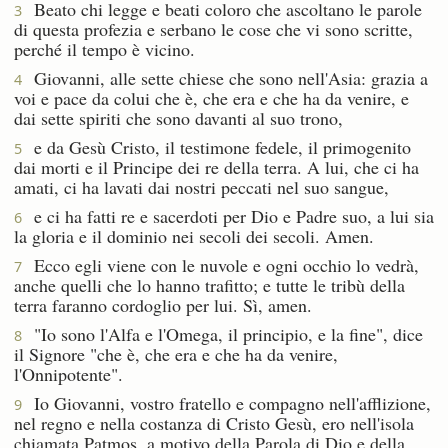
Beato chi legge e beati coloro che ascoltano le parole
3
di questa profezia e serbano le cose che vi sono scritte,
perché il tempo è vicino.
Giovanni, alle sette chiese che sono nell'Asia: grazia a
4
voi e pace da colui che è, che era e che ha da venire, e
dai sette spiriti che sono davanti al suo trono,
e da Gesù Cristo, il testimone fedele, il primogenito
5
dai morti e il Principe dei re della terra. A lui, che ci ha
amati, ci ha lavati dai nostri peccati nel suo sangue,
e ci ha fatti re e sacerdoti per Dio e Padre suo, a lui sia
6
la gloria e il dominio nei secoli dei secoli. Amen.
Ecco egli viene con le nuvole e ogni occhio lo vedrà,
7
anche quelli che lo hanno trafitto; e tutte le tribù della
terra faranno cordoglio per lui. Sì, amen.
"Io sono l'Alfa e l'Omega, il principio, e la fine", dice
8
il Signore "che è, che era e che ha da venire,
l'Onnipotente".
Io Giovanni, vostro fratello e compagno nell'afflizione,
9
nel regno e nella costanza di Cristo Gesù, ero nell'isola
chiamata Patmos, a motivo della Parola di Dio e della