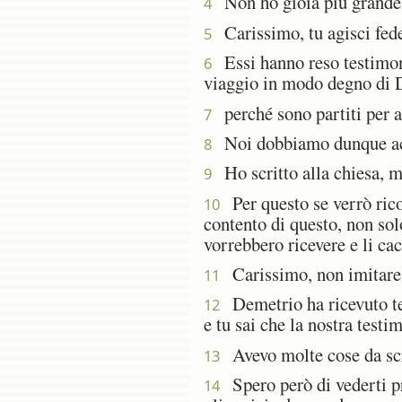
Non ho gioia più grande d
4
Carissimo, tu agisci fedelm
5
Essi hanno reso testimonia
6
viaggio in modo degno di 
perché sono partiti per a
7
Noi dobbiamo dunque accog
8
Ho scritto alla chiesa, ma
9
Per questo se verrò rico
10
contento di questo, non solo
vorrebbero ricevere e li cac
Carissimo, non imitare i
11
Demetrio ha ricevuto tes
12
e tu sai che la nostra testi
Avevo molte cose da scri
13
Spero però di vederti pr
14