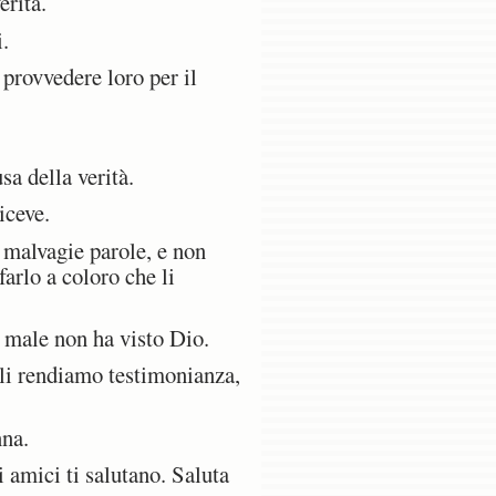
erità.
i.
provvedere loro per il
a della verità.
iceve.
 malvagie parole, e non
farlo a coloro che li
l male non ha visto Dio.
gli rendiamo testimonianza,
nna.
 amici ti salutano. Saluta