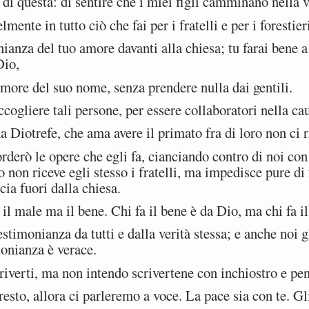
i questa: di sentire che i miei figli camminano nella v
ente in tutto ciò che fai per i fratelli e per i forestier
nza del tuo amore davanti alla chiesa; tu farai bene a 
Dio,
more del suo nome, senza prendere nulla dai gentili.
liere tali persone, per essere collaboratori nella caus
 Diotrefe, che ama avere il primato fra di loro non ci r
rderò le opere che egli fa, cianciando contro di noi con
 non riceve egli stesso i fratelli, ma impedisce pure di 
cia fuori dalla chiesa.
l male ma il bene. Chi fa il bene è da Dio, ma chi fa i
timonianza da tutti e dalla verità stessa; e anche noi 
monianza è verace.
verti, ma non intendo scrivertene con inchiostro e pe
esto, allora ci parleremo a voce.
La pace sia con te. Gli