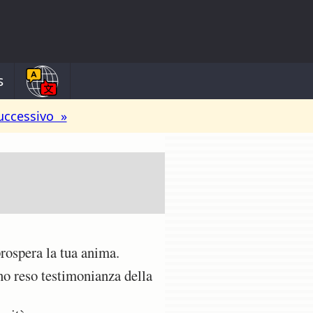
s
uccessivo »
rospera la tua anima.
no reso testimonianza della