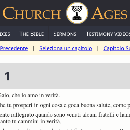
dies
The Bible
Sermons
Testimony video
 Precedente
|
Seleziona un capitolo
|
Capitolo S
 1
io, che io amo in verità.
e tu prosperi in ogni cosa e goda buona salute, come p
te rallegrato quando sono venuti alcuni fratelli e han
quanto tu cammini in verità,