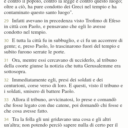
è contro il popolo, contro la legge e contro questo luogo;
oltre a ciò, ha pure condotto dei Greci nel tempio e ha
contaminato questo santo luogo".
Infatti avevano in precedenza visto Trofimo di Efeso
29
in città con Paolo, e pensavano che egli lo avesse
condotto nel tempio.
E tutta la città fu in subbuglio, e ci fu un accorrere di
30
gente; e, preso Paolo, lo trascinarono fuori del tempio e
subito furono serrate le porte.
Ora, mentre essi cercavano di ucciderlo, al tribuno
31
della coorte giunse la notizia che tutta Gerusalemme era
sottosopra.
Immediatamente egli, presi dei soldati e dei
32
centurioni, corse verso di loro. E questi, visto il tribuno e
i soldati, smisero di battere Paolo.
Allora il tribuno, avvicinatosi, lo prese e comandò
33
che fosse legato con due catene, poi domandò chi fosse e
che cosa avesse fatto.
Tra la folla gli uni gridavano una cosa e gli altri
34
un'altra; non potendo perciò sapere nulla di certo per il