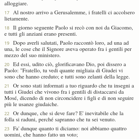
alloggiare.
Al nostro arrivo a Gerusalemme, i fratelli ci accolsero
17
lietamente.
Il giorno seguente Paolo si recò con noi da Giacomo,
18
e tutti gli anziani erano presenti.
Dopo averli salutati, Paolo raccontò loro, ad una ad
19
una, le cose che il Signore aveva operato fra i gentili per
mezzo del suo ministero.
Ed essi, udito ciò, glorificavano Dio, poi dissero a
20
Paolo: "Fratello, tu vedi quante migliaia di Giudei vi
sono che hanno creduto; e tutti sono zelanti della legge.
Or sono stati informati a tuo riguardo che tu insegni a
21
tutti i Giudei che vivono fra i gentili di distaccarsi da
Mosé, dicendo di non circoncidere i figli e di non seguire
più le usanze giudaiche.
Or dunque, che si deve fare? E' inevitabile che la
22
folla si raduni, perché sapranno che tu sei venuto.
Fa' dunque quanto ti diciamo: noi abbiamo quattro
23
uomini, che hanno fatto un voto;