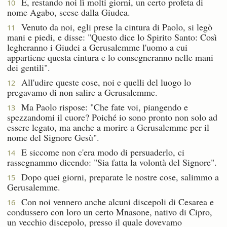
E, restando noi lì molti giorni, un certo profeta di
10
nome Agabo, scese dalla Giudea.
Venuto da noi, egli prese la cintura di Paolo, si legò
11
mani e piedi, e disse: "Questo dice lo Spirito Santo: Così
legheranno i Giudei a Gerusalemme l'uomo a cui
appartiene questa cintura e lo consegneranno nelle mani
dei gentili".
All'udire queste cose, noi e quelli del luogo lo
12
pregavamo di non salire a Gerusalemme.
Ma Paolo rispose: "Che fate voi, piangendo e
13
spezzandomi il cuore? Poiché io sono pronto non solo ad
essere legato, ma anche a morire a Gerusalemme per il
nome del Signore Gesù".
E siccome non c'era modo di persuaderlo, ci
14
rassegnammo dicendo: "Sia fatta la volontà del Signore".
Dopo quei giorni, preparate le nostre cose, salimmo a
15
Gerusalemme.
Con noi vennero anche alcuni discepoli di Cesarea e
16
condussero con loro un certo Mnasone, nativo di Cipro,
un vecchio discepolo, presso il quale dovevamo