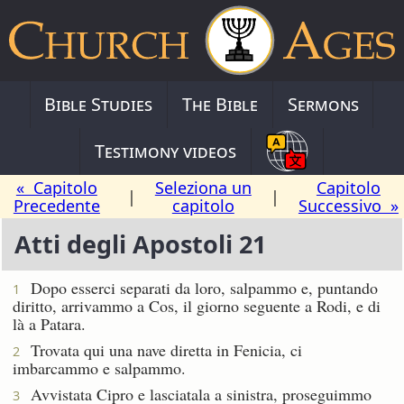
Bible Studies
The Bible
Sermons
Testimony videos
« Capitolo
Seleziona un
Capitolo
|
|
Precedente
capitolo
Successivo »
Atti degli Apostoli 21
Dopo esserci separati da loro, salpammo e, puntando
1
diritto, arrivammo a Cos, il giorno seguente a Rodi, e di
là a Patara.
Trovata qui una nave diretta in Fenicia, ci
2
imbarcammo e salpammo.
Avvistata Cipro e lasciatala a sinistra, proseguimmo
3