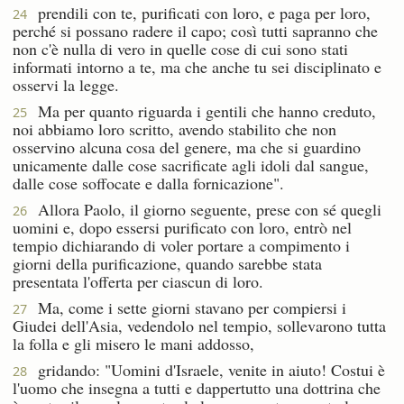
prendili con te, purificati con loro, e paga per loro,
24
perché si possano radere il capo; così tutti sapranno che
non c'è nulla di vero in quelle cose di cui sono stati
informati intorno a te, ma che anche tu sei disciplinato e
osservi la legge.
Ma per quanto riguarda i gentili che hanno creduto,
25
noi abbiamo loro scritto, avendo stabilito che non
osservino alcuna cosa del genere, ma che si guardino
unicamente dalle cose sacrificate agli idoli dal sangue,
dalle cose soffocate e dalla fornicazione".
Allora Paolo, il giorno seguente, prese con sé quegli
26
uomini e, dopo essersi purificato con loro, entrò nel
tempio dichiarando di voler portare a compimento i
giorni della purificazione, quando sarebbe stata
presentata l'offerta per ciascun di loro.
Ma, come i sette giorni stavano per compiersi i
27
Giudei dell'Asia, vedendolo nel tempio, sollevarono tutta
la folla e gli misero le mani addosso,
gridando: "Uomini d'Israele, venite in aiuto! Costui è
28
l'uomo che insegna a tutti e dappertutto una dottrina che