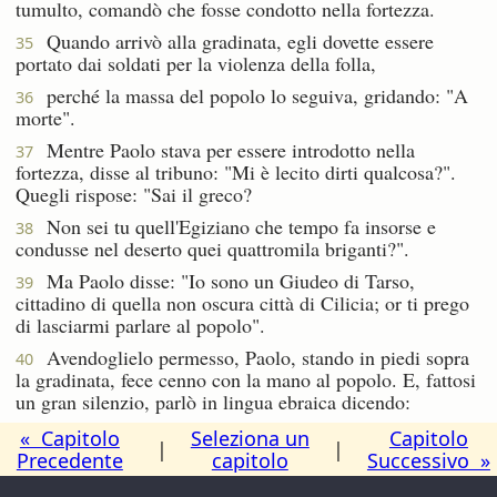
tumulto, comandò che fosse condotto nella fortezza.
Quando arrivò alla gradinata, egli dovette essere
35
portato dai soldati per la violenza della folla,
perché la massa del popolo lo seguiva, gridando: "A
36
morte".
Mentre Paolo stava per essere introdotto nella
37
fortezza, disse al tribuno: "Mi è lecito dirti qualcosa?".
Quegli rispose: "Sai il greco?
Non sei tu quell'Egiziano che tempo fa insorse e
38
condusse nel deserto quei quattromila briganti?".
Ma Paolo disse: "Io sono un Giudeo di Tarso,
39
cittadino di quella non oscura città di Cilicia; or ti prego
di lasciarmi parlare al popolo".
Avendoglielo permesso, Paolo, stando in piedi sopra
40
la gradinata, fece cenno con la mano al popolo. E, fattosi
un gran silenzio, parlò in lingua ebraica dicendo:
« Capitolo
Seleziona un
Capitolo
|
|
Precedente
capitolo
Successivo »