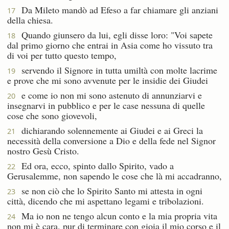
Da Mileto mandò ad Efeso a far chiamare gli anziani
17
della chiesa.
Quando giunsero da lui, egli disse loro: "Voi sapete
18
dal primo giorno che entrai in Asia come ho vissuto tra
di voi per tutto questo tempo,
servendo il Signore in tutta umiltà con molte lacrime
19
e prove che mi sono avvenute per le insidie dei Giudei
e come io non mi sono astenuto di annunziarvi e
20
insegnarvi in pubblico e per le case nessuna di quelle
cose che sono giovevoli,
dichiarando solennemente ai Giudei e ai Greci la
21
necessità della conversione a Dio e della fede nel Signor
nostro Gesù Cristo.
Ed ora, ecco, spinto dallo Spirito, vado a
22
Gerusalemme, non sapendo le cose che là mi accadranno,
se non ciò che lo Spirito Santo mi attesta in ogni
23
città, dicendo che mi aspettano legami e tribolazioni.
Ma io non ne tengo alcun conto e la mia propria vita
24
non mi è cara, pur di terminare con gioia il mio corso e il