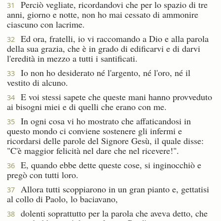
Perciò vegliate, ricordandovi che per lo spazio di tre
31
anni, giorno e notte, non ho mai cessato di ammonire
ciascuno con lacrime.
Ed ora, fratelli, io vi raccomando a Dio e alla parola
32
della sua grazia, che è in grado di edificarvi e di darvi
l'eredità in mezzo a tutti i santificati.
Io non ho desiderato né l'argento, né l'oro, né il
33
vestito di alcuno.
E voi stessi sapete che queste mani hanno provveduto
34
ai bisogni miei e di quelli che erano con me.
In ogni cosa vi ho mostrato che affaticandosi in
35
questo mondo ci conviene sostenere gli infermi e
ricordarsi delle parole del Signore Gesù, il quale disse:
"C'è maggior felicità nel dare che nel ricevere!".
E, quando ebbe dette queste cose, si inginocchiò e
36
pregò con tutti loro.
Allora tutti scoppiarono in un gran pianto e, gettatisi
37
al collo di Paolo, lo baciavano,
dolenti soprattutto per la parola che aveva detto, che
38