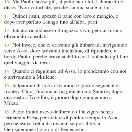
Ma Paolo, sceso giù, si gettò su di lui, l'abbracciò e
10
disse: "Non vi turbate, perché l'anima sua è in lui".
Quindi risalì, spezzò il pane con loro e mangiò, e
11
dopo aver parlato a lungo fino all'alba, partì.
Intanto ricondussero il ragazzo vivo, per cui furono
12
oltremodo consolati.
Noi invece, che ci eravamo già imbarcati, navigammo
13
verso Asso, dove avevamo intenzione di riprendere a
bordo Paolo, perché aveva stabilito così, volendo egli fare
quel viaggio via terra.
Quando ci raggiunse ad Asso, lo prendemmo con noi
14
e arrivammo a Mitilene.
Salpammo di là e arrivammo il giorno seguente di
15
fronte a Chio; l'indomani raggiungemmo Samo e, dopo
una sosta a Trogillio, il giorno dopo giungemmo a
Mileto.
Paolo infatti aveva deliberato di navigare senza
16
fermarsi a Efeso per evitare di perdere tempo in Asia,
perché aveva fretta di trovarsi, se possibile, a
Gerusalemme il giorno di Pentecoste.