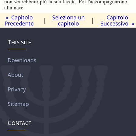
non vedrebbero più la sua faccia. Poi l'accompagnarono
alla nave.
« Capitolo
Seleziona un
Capitolo
|
|
Precedente
capitolo
Successivo »
This site
Downloads
About
Privacy
Sitemap
Contact