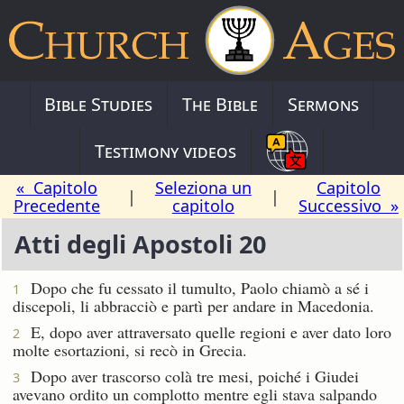
Bible Studies
The Bible
Sermons
Testimony videos
« Capitolo
Seleziona un
Capitolo
|
|
Precedente
capitolo
Successivo »
Atti degli Apostoli 20
Dopo che fu cessato il tumulto, Paolo chiamò a sé i
1
discepoli, li abbracciò e partì per andare in Macedonia.
E, dopo aver attraversato quelle regioni e aver dato loro
2
molte esortazioni, si recò in Grecia.
Dopo aver trascorso colà tre mesi, poiché i Giudei
3
avevano ordito un complotto mentre egli stava salpando