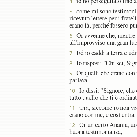
io ho perseguitato fino a
4
come mi sono testimoni il
5
ricevuto lettere per i frat
erano là, perché fossero pun
Or avvenne che, mentre i
6
all'improvviso una gran luc
Ed io caddi a terra e udi
7
Io risposi: "Chi sei, Sign
8
Or quelli che erano con m
9
parlava.
Io dissi: "Signore, che d
10
tutto quello che ti è ordinat
Ora, siccome io non vede
11
erano con me, e così entra
Or un certo Anania, uomo
12
buona testimonianza,