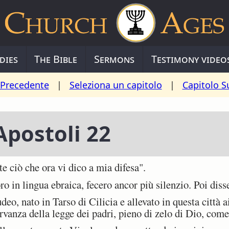
dies
The Bible
Sermons
Testimony video
 Precedente
|
Seleziona un capitolo
|
Capitolo S
 Apostoli 22
te ciò che ora vi dico a mia difesa".
o in lingua ebraica, fecero ancor più silenzio. Poi diss
eo, nato in Tarso di Cilicia e allevato in questa città a
vanza della legge dei padri, pieno di zelo di Dio, come o