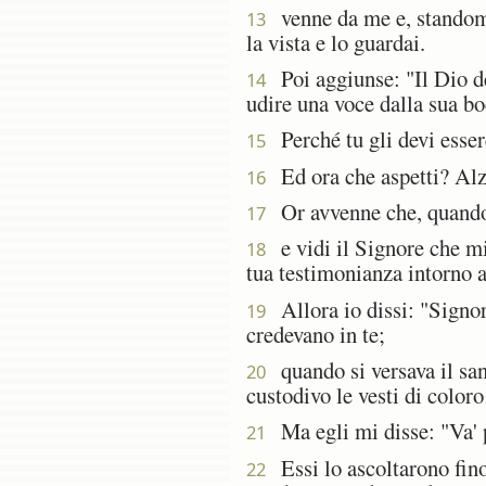
venne da me e, standomi v
13
la vista e lo guardai.
Poi aggiunse: "Il Dio dei
14
udire una voce dalla sua bo
Perché tu gli devi essere
15
Ed ora che aspetti? Alzat
16
Or avvenne che, quando r
17
e vidi il Signore che mi
18
tua testimonianza intorno 
Allora io dissi: "Signore
19
credevano in te;
quando si versava il san
20
custodivo le vesti di color
Ma egli mi disse: "Va' pe
21
Essi lo ascoltarono fino
22