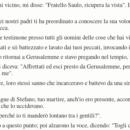
icino, mi disse: "Fratello Saulo, ricupera la vista". In
 nostri padri ti ha preordinato a conoscere la sua volon
cca.
 testimone presso tutti gli uomini delle cose che hai vi
i e sii battezzato e lavato dai tuoi peccati, invocando
itornai a Gerusalemme e stavo pregando nel tempio, fu
 diceva: "Affrettati ed esci presto da Gerusalemme, per
a me".
, loro stessi sanno che incarceravo e battevo da una sin
gue di Stefano, tuo martire, anch'io ero presente, accon
o che lo uccidevano.
rché io ti manderò lontano tra i gentili?".
 a questo punto; poi alzarono la voce, dicendo: "Togli