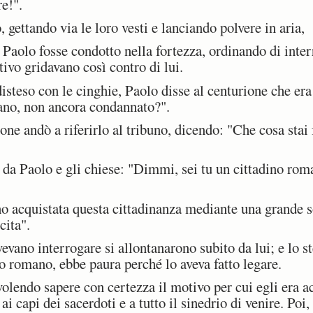
e!".
ettando via le loro vesti e lanciando polvere in aria,
olo fosse condotto nella fortezza, ordinando di interro
tivo gridavano così contro di lui.
teso con le cinghie, Paolo disse al centurione che era 
mano, non ancora condannato?".
one andò a riferirlo al tribuno, dicendo: "Che cosa sta
 da Paolo e gli chiese: "Dimmi, sei tu un cittadino roma
ho acquistata questa cittadinanza mediante una grande
cita".
vano interrogare si allontanarono subito da lui; e lo s
no romano, ebbe paura perché lo aveva fatto legare.
olendo sapere con certezza il motivo per cui egli era a
ai capi dei sacerdoti e a tutto il sinedrio di venire. Poi