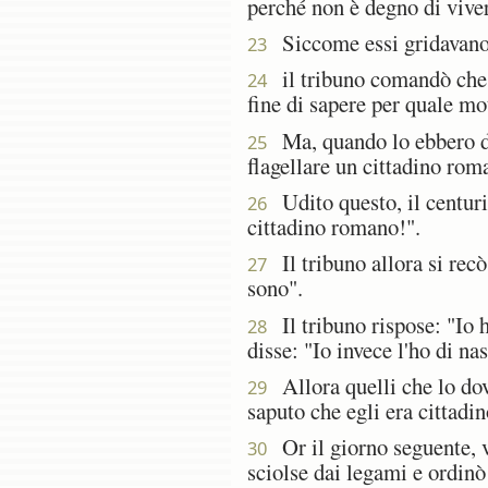
perché non è degno di viver
Siccome essi gridavano, g
23
il tribuno comandò che Pa
24
fine di sapere per quale mo
Ma, quando lo ebbero dis
25
flagellare un cittadino ro
Udito questo, il centuri
26
cittadino romano!".
Il tribuno allora si recò
27
sono".
Il tribuno rispose: "Io 
28
disse: "Io invece l'ho di nas
Allora quelli che lo dove
29
saputo che egli era cittadi
Or il giorno seguente, v
30
sciolse dai legami e ordinò 