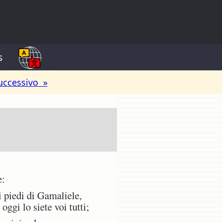
s
uccessivo »
e:
i piedi di Gamaliele,
ggi lo siete voi tutti;