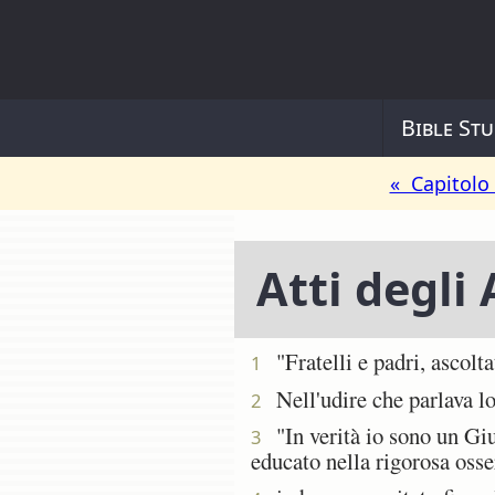
Bible Stu
« Capitolo
Atti degli
"Fratelli e padri, ascolta
1
Nell'udire che parlava lor
2
"In verità io sono un Giud
3
educato nella rigorosa osser