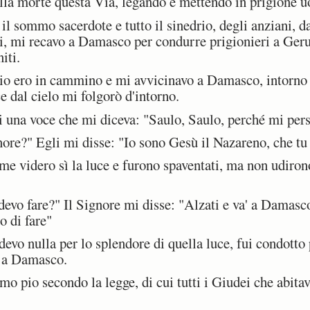
lla morte questa Via, legando e mettendo in prigione 
 sommo sacerdote e tutto il sinedrio, degli anziani, d
elli, mi recavo a Damasco per condurre prigionieri a Ge
iti.
o ero in cammino e mi avvicinavo a Damasco, intorno
e dal cielo mi folgorò d'intorno.
i una voce che mi diceva: "Saulo, Saulo, perché mi pers
ore?" Egli mi disse: "Io sono Gesù il Nazareno, che tu 
e videro sì la luce e furono spaventati, ma non udirono
evo fare?" Il Signore mi disse: "Alzati e va' a Damasco
o di fare"
vo nulla per lo splendore di quella luce, fui condotto
i a Damasco.
 pio secondo la legge, di cui tutti i Giudei che abit