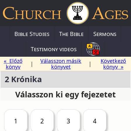
Bible Studies
The Bible
Sermons
Testimony videos
« Előző
Válasszon másik
Következő
|
|
könyv
könyvet
könyv »
2 Krónika
Válasszon ki egy fejezetet
1
2
3
4