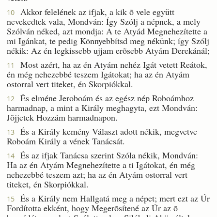
Akkor felelének az ifjak, a kik õ vele együtt
10
nevekedtek vala, Mondván: Így Szólj a népnek, a mely
Szólván néked, azt mondja: A te Atyád Megnehezítette a
mi Igánkat, te pedig Könnyebbítsd meg nékünk; így Szólj
nékik: Az én legkissebb ujjam erõsebb Atyám Derekánál;
Most azért, ha az én Atyám nehéz Igát vetett Reátok,
11
én még nehezebbé teszem Igátokat; ha az én Atyám
ostorral vert titeket, én Skorpiókkal.
És elméne Jeroboám és az egész nép Roboámhoz
12
harmadnap, a mint a Király meghagyta, ezt Mondván:
Jõjjetek Hozzám harmadnapon.
És a Király kemény Választ adott nékik, megvetve
13
Roboám Király a vének Tanácsát.
És az ifjak Tanácsa szerint Szóla nékik, Mondván:
14
Ha az én Atyám Megnehezítette a ti Igátokat, én még
nehezebbé teszem azt; ha az én Atyám ostorral vert
titeket, én Skorpiókkal.
És a Király nem Hallgatá meg a népet; mert ezt az Úr
15
Fordította ekként, hogy Megerõsítené az Úr az õ