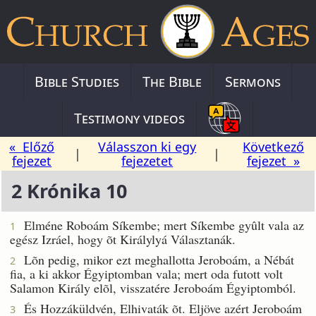
Bible Studies
The Bible
Sermons
Testimony videos
« Előző
Válasszon ki egy
Következő
|
|
fejezet
fejezetet
fejezet »
2 Krónika 10
Elméne Roboám Síkembe; mert Síkembe gyûlt vala az
1
egész Izráel, hogy õt Királylyá Választanák.
Lõn pedig, mikor ezt meghallotta Jeroboám, a Nébát
2
fia, a ki akkor Égyiptomban vala; mert oda futott volt
Salamon Király elõl, visszatére Jeroboám Égyiptomból.
És Hozzáküldvén, Elhivaták õt. Eljöve azért Jeroboám
3