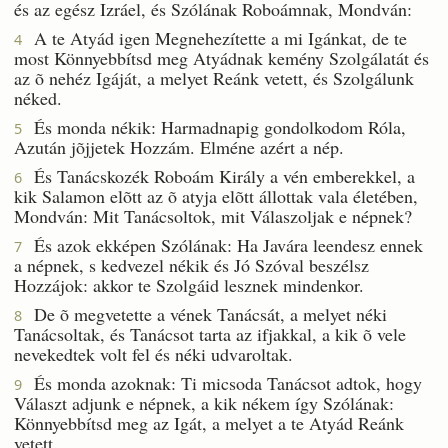
és az egész Izráel, és Szólának Roboámnak, Mondván:
A te Atyád igen Megnehezítette a mi Igánkat, de te
4
most Könnyebbítsd meg Atyádnak kemény Szolgálatát és
az õ nehéz Igáját, a melyet Reánk vetett, és Szolgálunk
néked.
És monda nékik: Harmadnapig gondolkodom Róla,
5
Azután jõjjetek Hozzám. Elméne azért a nép.
És Tanácskozék Roboám Király a vén emberekkel, a
6
kik Salamon elõtt az õ atyja elõtt állottak vala életében,
Mondván: Mit Tanácsoltok, mit Válaszoljak e népnek?
És azok ekképen Szólának: Ha Javára leendesz ennek
7
a népnek, s kedvezel nékik és Jó Szóval beszélsz
Hozzájok: akkor te Szolgáid lesznek mindenkor.
De õ megvetette a vének Tanácsát, a melyet néki
8
Tanácsoltak, és Tanácsot tarta az ifjakkal, a kik õ vele
nevekedtek volt fel és néki udvaroltak.
És monda azoknak: Ti micsoda Tanácsot adtok, hogy
9
Választ adjunk e népnek, a kik nékem így Szólának:
Könnyebbítsd meg az Igát, a melyet a te Atyád Reánk
vetett.