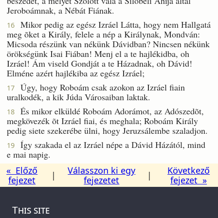
beszédét, a melyet Szólott vala a Silóbeli Ahija által
Jeroboámnak, a Nébát Fiának.
Mikor pedig az egész Izráel Látta, hogy nem Hallgatá
16
meg õket a Király, felele a nép a Királynak, Mondván:
Micsoda részünk van nékünk Dávidban? Nincsen nékünk
örökségünk Isai Fiában! Menj el a te hajlékidba, oh
Izráel! Ám viseld Gondját a te Házadnak, oh Dávid!
Elméne azért hajlékiba az egész Izráel;
Úgy, hogy Roboám csak azokon az Izráel fiain
17
uralkodék, a kik Júda Városaiban laktak.
És mikor elküldé Roboám Adorámot, az Adószedõt,
18
megkövezék õt Izráel fiai, és meghala; Roboám Király
pedig siete szekerébe ülni, hogy Jeruzsálembe szaladjon.
Így szakada el az Izráel népe a Dávid Házától, mind
19
e mai napig.
« Előző
Válasszon ki egy
Következő
|
|
fejezet
fejezetet
fejezet »
This site