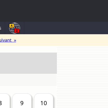
s
uivant »
8
9
10