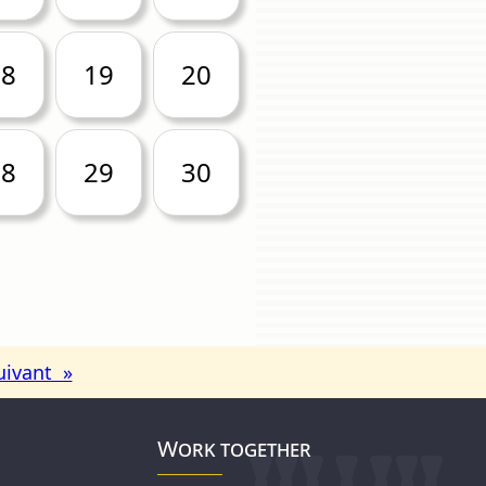
18
19
20
28
29
30
uivant »
Work together