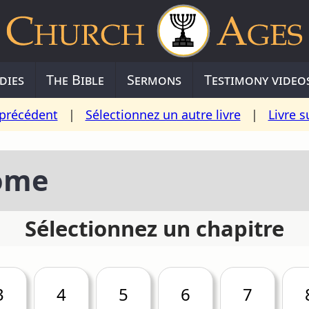
dies
The Bible
Sermons
Testimony video
 précédent
|
Sélectionnez un autre livre
|
Livre s
ome
Sélectionnez un chapitre
3
4
5
6
7