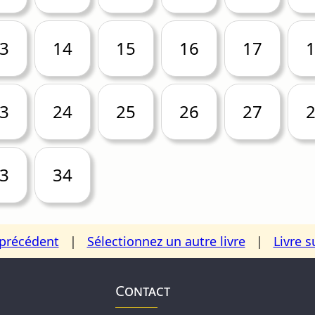
3
14
15
16
17
3
24
25
26
27
3
34
 précédent
|
Sélectionnez un autre livre
|
Livre s
Contact