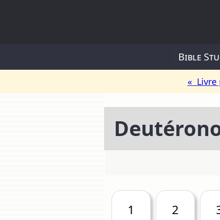
Bible Stu
« Livre
Deutéron
1
2