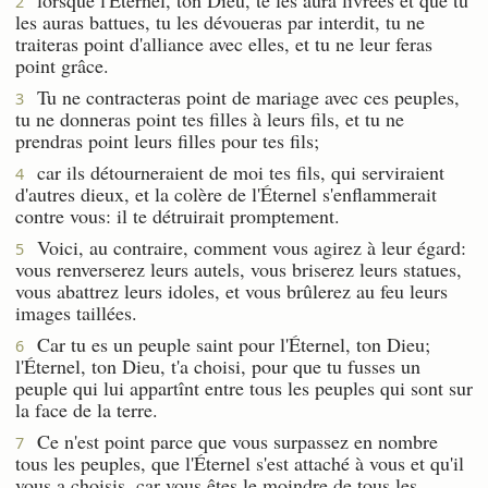
2
les auras battues, tu les dévoueras par interdit, tu ne
traiteras point d'alliance avec elles, et tu ne leur feras
point grâce.
Tu ne contracteras point de mariage avec ces peuples,
3
tu ne donneras point tes filles à leurs fils, et tu ne
prendras point leurs filles pour tes fils;
car ils détourneraient de moi tes fils, qui serviraient
4
d'autres dieux, et la colère de l'Éternel s'enflammerait
contre vous: il te détruirait promptement.
Voici, au contraire, comment vous agirez à leur égard:
5
vous renverserez leurs autels, vous briserez leurs statues,
vous abattrez leurs idoles, et vous brûlerez au feu leurs
images taillées.
Car tu es un peuple saint pour l'Éternel, ton Dieu;
6
l'Éternel, ton Dieu, t'a choisi, pour que tu fusses un
peuple qui lui appartînt entre tous les peuples qui sont sur
la face de la terre.
Ce n'est point parce que vous surpassez en nombre
7
tous les peuples, que l'Éternel s'est attaché à vous et qu'il
vous a choisis, car vous êtes le moindre de tous les