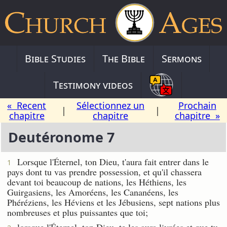
Bible Studies
The Bible
Sermons
Testimony videos
« Recent
Sélectionnez un
Prochain
|
|
chapitre
chapitre
chapitre »
Deutéronome 7
Lorsque l'Éternel, ton Dieu, t'aura fait entrer dans le
1
pays dont tu vas prendre possession, et qu'il chassera
devant toi beaucoup de nations, les Héthiens, les
Guirgasiens, les Amoréens, les Cananéens, les
Phéréziens, les Héviens et les Jébusiens, sept nations plus
nombreuses et plus puissantes que toi;
lorsque l'Éternel, ton Dieu, te les aura livrées et que tu