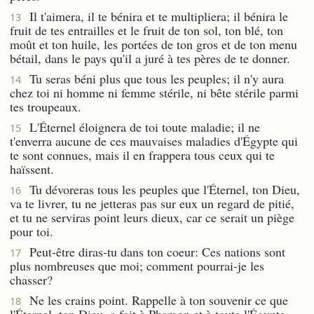
Il t'aimera, il te bénira et te multipliera; il bénira le
13
fruit de tes entrailles et le fruit de ton sol, ton blé, ton
moût et ton huile, les portées de ton gros et de ton menu
bétail, dans le pays qu'il a juré à tes pères de te donner.
Tu seras béni plus que tous les peuples; il n'y aura
14
chez toi ni homme ni femme stérile, ni bête stérile parmi
tes troupeaux.
L'Éternel éloignera de toi toute maladie; il ne
15
t'enverra aucune de ces mauvaises maladies d'Égypte qui
te sont connues, mais il en frappera tous ceux qui te
haïssent.
Tu dévoreras tous les peuples que l'Éternel, ton Dieu,
16
va te livrer, tu ne jetteras pas sur eux un regard de pitié,
et tu ne serviras point leurs dieux, car ce serait un piège
pour toi.
Peut-être diras-tu dans ton coeur: Ces nations sont
17
plus nombreuses que moi; comment pourrai-je les
chasser?
Ne les crains point. Rappelle à ton souvenir ce que
18
l'Éternel, ton Dieu, a fait à Pharaon et à toute l'Égypte,