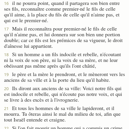
il ne pourra point, quand il partagera son bien entre
16
ses fils, reconnaître comme premier-né le fils de celle
qu'il aime, à la place du fils de celle qu'il n'aime pas, et
qui est le premier-né.
Mais il reconnaîtra pour premier-né le fils de celle
17
qu'il n'aime pas, et lui donnera sur son bien une portion
double; car ce fils est les prémices de sa vigueur, le droit
d'aînesse lui appartient.
Si un homme a un fils indocile et rebelle, n'écoutant
18
ni la voix de son père, ni la voix de sa mère, et ne leur
obéissant pas même après qu'ils l'ont châtié,
le père et la mère le prendront, et le mèneront vers les
19
anciens de sa ville et à la porte du lieu qu'il habite.
Ils diront aux anciens de sa ville: Voici notre fils qui
20
est indocile et rebelle, qui n'écoute pas notre voix, et qui
se livre à des excès et à l'ivrognerie.
Et tous les hommes de sa ville le lapideront, et il
21
mourra. Tu ôteras ainsi le mal du milieu de toi, afin que
tout Israël entende et craigne.
Si l'on fait mourir un homme qui a commis un crime
22