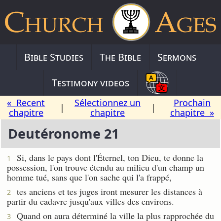
Bible Studies
The Bible
Sermons
Testimony videos
« Recent
Sélectionnez un
Prochain
|
|
chapitre
chapitre
chapitre »
Deutéronome 21
Si, dans le pays dont l'Éternel, ton Dieu, te donne la
1
possession, l'on trouve étendu au milieu d'un champ un
homme tué, sans que l'on sache qui l'a frappé,
tes anciens et tes juges iront mesurer les distances à
2
partir du cadavre jusqu'aux villes des environs.
Quand on aura déterminé la ville la plus rapprochée du
3