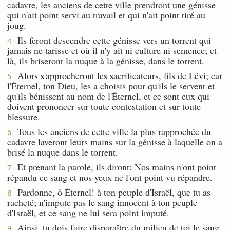
cadavre, les anciens de cette ville prendront une génisse
qui n'ait point servi au travail et qui n'ait point tiré au
joug.
Ils feront descendre cette génisse vers un torrent qui
4
jamais ne tarisse et où il n'y ait ni culture ni semence; et
là, ils briseront la nuque à la génisse, dans le torrent.
Alors s'approcheront les sacrificateurs, fils de Lévi; car
5
l'Éternel, ton Dieu, les a choisis pour qu'ils le servent et
qu'ils bénissent au nom de l'Éternel, et ce sont eux qui
doivent prononcer sur toute contestation et sur toute
blessure.
Tous les anciens de cette ville la plus rapprochée du
6
cadavre laveront leurs mains sur la génisse à laquelle on a
brisé la nuque dans le torrent.
Et prenant la parole, ils diront: Nos mains n'ont point
7
répandu ce sang et nos yeux ne l'ont point vu répandre.
Pardonne, ô Éternel! à ton peuple d'Israël, que tu as
8
racheté; n'impute pas le sang innocent à ton peuple
d'Israël, et ce sang ne lui sera point imputé.
Ainsi, tu dois faire disparaître du milieu de toi le sang
9