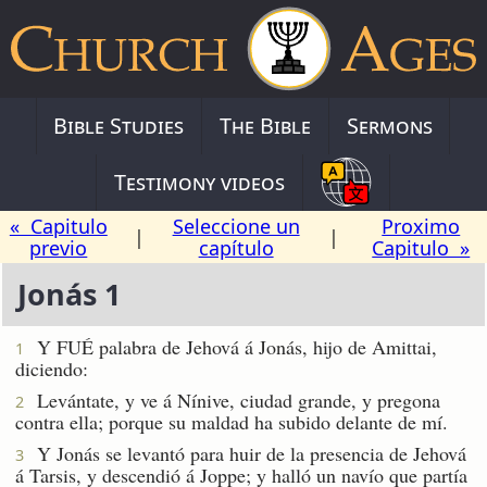
Bible Studies
The Bible
Sermons
Testimony videos
« Capitulo
Seleccione un
Proximo
|
|
previo
capítulo
Capitulo »
Jonás 1
Y FUÉ palabra de Jehová á Jonás, hijo de Amittai,
1
diciendo:
Levántate, y ve á Nínive, ciudad grande, y pregona
2
contra ella; porque su maldad ha subido delante de mí.
Y Jonás se levantó para huir de la presencia de Jehová
3
á Tarsis, y descendió á Joppe; y halló un navío que partía