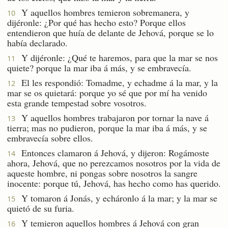
Y aquellos hombres temieron sobremanera, y
10
dijéronle: ¿Por qué has hecho esto? Porque ellos
entendieron que huía de delante de Jehová, porque se lo
había declarado.
Y dijéronle: ¿Qué te haremos, para que la mar se nos
11
quiete? porque la mar iba á más, y se embravecía.
El les respondió: Tomadme, y echadme á la mar, y la
12
mar se os quietará: porque yo sé que por mí ha venido
esta grande tempestad sobre vosotros.
Y aquellos hombres trabajaron por tornar la nave á
13
tierra; mas no pudieron, porque la mar iba á más, y se
embravecía sobre ellos.
Entonces clamaron á Jehová, y dijeron: Rogámoste
14
ahora, Jehová, que no perezcamos nosotros por la vida de
aqueste hombre, ni pongas sobre nosotros la sangre
inocente: porque tú, Jehová, has hecho como has querido.
Y tomaron á Jonás, y echáronlo á la mar; y la mar se
15
quietó de su furia.
Y temieron aquellos hombres á Jehová con gran
16