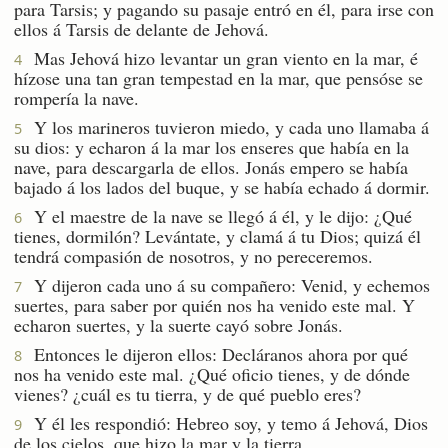
para Tarsis; y pagando su pasaje entró en él, para irse con
ellos á Tarsis de delante de Jehová.
Mas Jehová hizo levantar un gran viento en la mar, é
4
hízose una tan gran tempestad en la mar, que pensóse se
rompería la nave.
Y los marineros tuvieron miedo, y cada uno llamaba á
5
su dios: y echaron á la mar los enseres que había en la
nave, para descargarla de ellos. Jonás empero se había
bajado á los lados del buque, y se había echado á dormir.
Y el maestre de la nave se llegó á él, y le dijo: ¿Qué
6
tienes, dormilón? Levántate, y clamá á tu Dios; quizá él
tendrá compasión de nosotros, y no pereceremos.
Y dijeron cada uno á su compañero: Venid, y echemos
7
suertes, para saber por quién nos ha venido este mal. Y
echaron suertes, y la suerte cayó sobre Jonás.
Entonces le dijeron ellos: Decláranos ahora por qué
8
nos ha venido este mal. ¿Qué oficio tienes, y de dónde
vienes? ¿cuál es tu tierra, y de qué pueblo eres?
Y él les respondió: Hebreo soy, y temo á Jehová, Dios
9
de los cielos, que hizo la mar y la tierra.