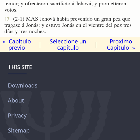
temor; y ofrecieron sacrificio á Jehová, y prometieron
votos.
(2-1) MAS Jehová había prevenido un gran pez que
17
tragase á Jonás: y estuvo Jonás en el vientre del pez tres
días y tres noches.
« Capitulo
Seleccione un
Proximo
|
|
previo
capítulo
Capitulo »
This site
Downloads
About
Privacy
Sitemap