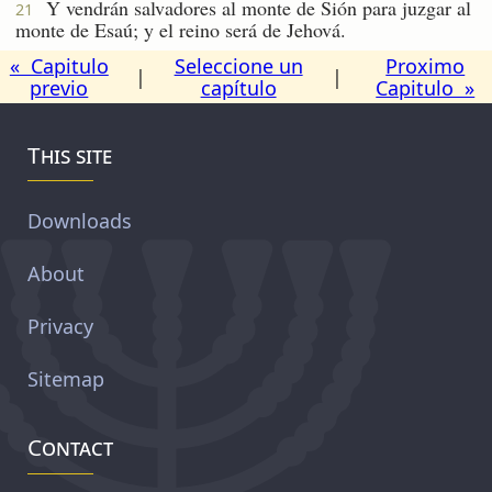
Y vendrán salvadores al monte de Sión para juzgar al
21
monte de Esaú; y el reino será de Jehová.
« Capitulo
Seleccione un
Proximo
|
|
previo
capítulo
Capitulo »
This site
Downloads
About
Privacy
Sitemap
Contact