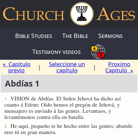
Bible Studies
The Bible
Sermons
Testimony videos
« Capitulo
Seleccione un
Proximo
|
|
previo
capítulo
Capitulo »
Abdías 1
VISION de Abdías. El Señor Jehová ha dicho así
1
cuanto á Edom: Oído hemos el pregón de Jehová, y
mensajero es enviado á las gentes. Levantaos, y
levantémonos contra ella en batalla.
He aquí, pequeño te he hecho entre las gentes; abatido
2
eres tú en gran manera.