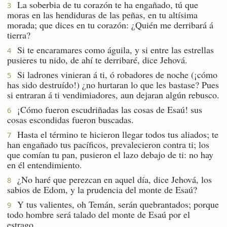
La soberbia de tu corazón te ha engañado, tú que
3
moras en las hendiduras de las peñas, en tu altísima
morada; que dices en tu corazón: ¿Quién me derribará á
tierra?
Si te encaramares como águila, y si entre las estrellas
4
pusieres tu nido, de ahí te derribaré, dice Jehová.
Si ladrones vinieran á ti, ó robadores de noche (¡cómo
5
has sido destruído!) ¿no hurtaran lo que les bastase? Pues
si entraran á ti vendimiadores, aun dejaran algún rebusco.
¡Cómo fueron escudriñadas las cosas de Esaú! sus
6
cosas escondidas fueron buscadas.
Hasta el término te hicieron llegar todos tus aliados; te
7
han engañado tus pacíficos, prevalecieron contra ti; los
que comían tu pan, pusieron el lazo debajo de ti: no hay
en él entendimiento.
¿No haré que perezcan en aquel día, dice Jehová, los
8
sabios de Edom, y la prudencia del monte de Esaú?
Y tus valientes, oh Temán, serán quebrantados; porque
9
todo hombre será talado del monte de Esaú por el
estrago.