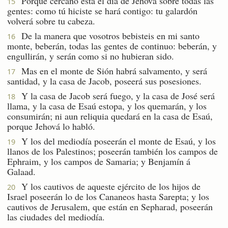
Porque cercano está el día de Jehová sobre todas las
15
gentes: como tú hiciste se hará contigo: tu galardón
volverá sobre tu cabeza.
De la manera que vosotros bebisteis en mi santo
16
monte, beberán, todas las gentes de continuo: beberán, y
engullirán, y serán como si no hubieran sido.
Mas en el monte de Sión habrá salvamento, y será
17
santidad, y la casa de Jacob, poseerá sus posesiones.
Y la casa de Jacob será fuego, y la casa de José será
18
llama, y la casa de Esaú estopa, y los quemarán, y los
consumirán; ni aun reliquia quedará en la casa de Esaú,
porque Jehová lo habló.
Y los del mediodía poseerán el monte de Esaú, y los
19
llanos de los Palestinos; poseerán también los campos de
Ephraim, y los campos de Samaria; y Benjamín á
Galaad.
Y los cautivos de aqueste ejército de los hijos de
20
Israel poseerán lo de los Cananeos hasta Sarepta; y los
cautivos de Jerusalem, que están en Sepharad, poseerán
las ciudades del mediodía.