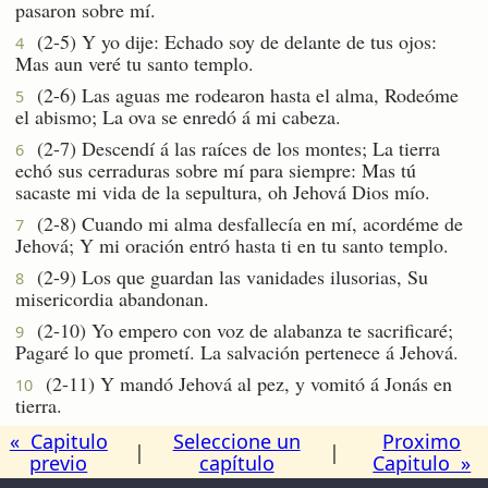
pasaron sobre mí.
(2-5) Y yo dije: Echado soy de delante de tus ojos:
4
Mas aun veré tu santo templo.
(2-6) Las aguas me rodearon hasta el alma, Rodeóme
5
el abismo; La ova se enredó á mi cabeza.
(2-7) Descendí á las raíces de los montes; La tierra
6
echó sus cerraduras sobre mí para siempre: Mas tú
sacaste mi vida de la sepultura, oh Jehová Dios mío.
(2-8) Cuando mi alma desfallecía en mí, acordéme de
7
Jehová; Y mi oración entró hasta ti en tu santo templo.
(2-9) Los que guardan las vanidades ilusorias, Su
8
misericordia abandonan.
(2-10) Yo empero con voz de alabanza te sacrificaré;
9
Pagaré lo que prometí. La salvación pertenece á Jehová.
(2-11) Y mandó Jehová al pez, y vomitó á Jonás en
10
tierra.
« Capitulo
Seleccione un
Proximo
|
|
previo
capítulo
Capitulo »