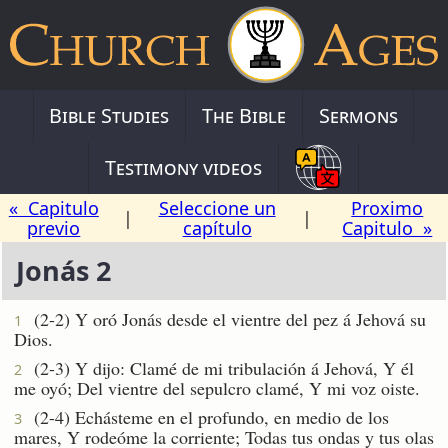
Bible Studies
The Bible
Sermons
Testimony videos
« Capitulo
Seleccione un
Proximo
|
|
previo
capítulo
Capitulo »
Jonás 2
(2-2) Y oró Jonás desde el vientre del pez á Jehová su
1
Dios.
(2-3) Y dijo: Clamé de mi tribulación á Jehová, Y él
2
me oyó; Del vientre del sepulcro clamé, Y mi voz oiste.
(2-4) Echásteme en el profundo, en medio de los
3
mares, Y rodeóme la corriente; Todas tus ondas y tus olas