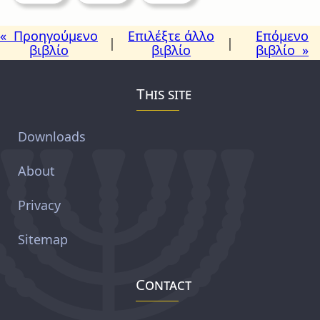
« Προηγούμενο
Επιλέξτε άλλο
Επόμενο
|
|
βιβλίο
βιβλίο
βιβλίο »
This site
Downloads
About
Privacy
Sitemap
Contact