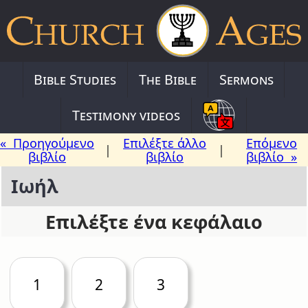
Bible Studies
The Bible
Sermons
Testimony videos
« Προηγούμενο
Επιλέξτε άλλο
Επόμενο
|
|
βιβλίο
βιβλίο
βιβλίο »
Ιωήλ
Επιλέξτε ένα κεφάλαιο
1
2
3