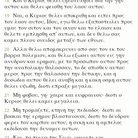
18
αυτου και θελει φεισθη του λαου αυτου.
Ναι, ο Κυριος θελει αποκριθη και ειπει προς
19
τον λαον αυτου, Ιδου, εγω θελω εξαποστειλει προς
υμας τον σιτον και τον οινον και το ελαιον και
θελετε εμπλησθη απ' αυτων, και δεν θελω σας
καμει πλεον ονειδος μεταξυ των εθνων.
Αλλα θελω απομακρυνει απο σας τον εκ του
20
βορρα πολεμιον, και θελω εξωσει αυτον εις γην
ανυδρον και ερημον, με το προσωπον αυτου προς
την ανατολικην θαλασσαν, το δε οπισθεν αυτου
μερος προς την θαλασσαν την δυτικην, και η
δυσωδια αυτου θελει αναβη και η κακη οσμη αυτου
θελει υψωθη, διοτι επραξε μεγαλα.
Μη φοβου, γη· χαιρε και ευφραινου· διοτι ο
21
Κυριος θελει καμει μεγαλεια.
Μη τρομαζετε, κτηνη της πεδιαδος· διοτι αι
22
βοσκαι της ερημου βλαστανουσι, διοτι το δενδρον
φερει τον καρπον αυτου, η συκη και η αμπελος
εκδιδουσι την δυναμιν αυτων.
Και, τα τεκνα της Σιων, χαιρετε και
23