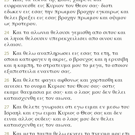
ευφραινεσθε εις Κυριον τον Θεον σας· διοτι
εδωκεν εις εσας την πρωιμον βροχην εγκαιρως και
θελει βρεξει εις εσας βροχην πρωιμον και οψιμον
ως προτερον.
Και τα αλωνια θελουσι γεμισθη απο σιτου και
24
οι ληνοι θελουσιν υπερεκχειλισει απο οινου και
ελαιου.
Και θελω αναπληρωσει εις εσας τα ετη, τα
25
οποια κατεφαγεν η ακρις, ο βρουχος και η ερυσιβη
και η καμπη, το στρατευμα μου το μεγα, το οποιον
εξαπεστειλα εναντιον σας.
Και θελετε φαγει αφθονως και χορτασθη και
26
αινεσει το ονομα Κυριου του Θεου σας· οστις
εκαμε θαυμασια με σας· και ο λαος μου δεν θελει
καταισχυνθη εις τον αιωνα.
Και θελετε γνωρισει οτι εγω ειμαι εν μεσω του
27
Ισραηλ και εγω ειμαι Κυριος ο Θεος σας και δεν
ειναι αλλος ουδεις· και ο λαος μου δεν θελει
καταισχυνθη εις τον αιωνα.
Και μετα ταυτα θελω εκχεει το πνευμα μου επι
28