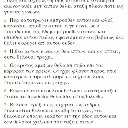
αιωνος ουδε μετ' αυτον θελει σταθη πλεον ποτε εις
γενεας γενεων.
Πυρ κατατρωγει εμπροσθεν αυτου και φλοξ
3
κατακαιει οπισθεν αυτου· η γη ειναι ως ο
παραδεισος της Εδεμ εμπροσθεν αυτου, και
οπισθεν αυτου πεδιας ηφανισμενη· και βεβαιως δεν
θελει εκφυγει απ' αυτου ουδεν.
Η θεα αυτων ειναι ως θεα ιππων, και ως ιππεις,
4
ουτω θελουσι τρεχει.
Ως κροτος αμαξων θελουσι πηδα επι τας
5
κορυφας των ορεων, ως ηχος φλογος πυρος, ητις
κατατρωγει την καλαμην, ως ισχυρος λαος
παρατεταγμενος εις μαχην.
Ενωπιον αυτου οι λαοι θελουσι κατατρομαξει·
6
παντα τα προσωπα θελουσιν αποσβολωθη.
Θελουσι τρεξει ως μαχηται, ως ανδρες
7
πολεμισται θελουσιν αναβη το τειχος, και
θελουσιν υπαγει εκαστος εις την οδον αυτου και
δεν θελουσι χαλασει τας ταξεις αυτων.