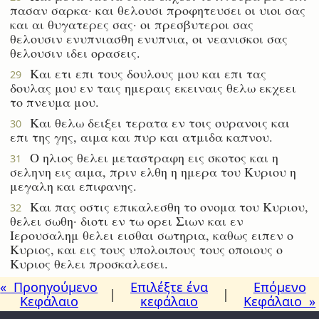
πασαν σαρκα· και θελουσι προφητευσει οι υιοι σας
και αι θυγατερες σας· οι πρεσβυτεροι σας
θελουσιν ενυπνιασθη ενυπνια, οι νεανισκοι σας
θελουσιν ιδει ορασεις.
Και ετι επι τους δουλους μου και επι τας
29
δουλας μου εν ταις ημεραις εκειναις θελω εκχεει
το πνευμα μου.
Και θελω δειξει τερατα εν τοις ουρανοις και
30
επι της γης, αιμα και πυρ και ατμιδα καπνου.
Ο ηλιος θελει μεταστραφη εις σκοτος και η
31
σεληνη εις αιμα, πριν ελθη η ημερα του Κυριου η
μεγαλη και επιφανης.
Και πας οστις επικαλεσθη το ονομα του Κυριου,
32
θελει σωθη· διοτι εν τω ορει Σιων και εν
Ιερουσαλημ θελει εισθαι σωτηρια, καθως ειπεν ο
Κυριος, και εις τους υπολοιπους τους οποιους ο
Κυριος θελει προσκαλεσει.
« Προηγούμενο
Επιλέξτε ένα
Επόμενο
|
|
Κεφάλαιο
κεφάλαιο
Κεφάλαιο »