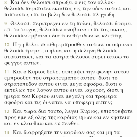
Και δεν θελουσι σπρωξει ο εις τον αλλον·
8
θελουσι περιπατει εκαστος εις την οδον αυτου, και
πιπτοντες επι τα βελη δεν θελουσι πληγωθη.
Θελουσι περιτρεχει εν τη πολει, θελουσι δραμει
9
επι το τειχος, θελουσιν αναβαινει επι τας οικιας,
θελουσιν εμβαινει δια των θυριδων ως κλεπτης.
Η γη θελει σεισθη εμπροσθεν αυτων, οι ουρανοι
10
θελουσι τρεμει, ο ηλιος και η σεληνη θελουσι
συσκοτασει, και τα αστρα θελουσι συρει οπισω το
φεγγος αυτων.
Και ο Κυριος θελει εκπεμψει την φωνην αυτου
11
εμπροσθεν του στρατευματος αυτου· διοτι το
στρατοπεδον αυτου ειναι μεγα σφοδρα, διοτι ο
εκτελων τον λογον αυτου ειναι ισχυρος, διοτι η
ημερα του Κυριου ειναι μεγαλη και τρομερα
σφοδρα και τις δυναται να υποφερη αυτην;
Και τωρα δια τουτο, λεγει Κυριος, επιστρεψατε
12
προς εμε εξ ολης της καρδιας υμων και εν νηστεια
και εν κλαυθμω και εν πενθει.
Και διαρρηξατε την καρδιαν σας και μη τα
13