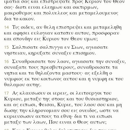
ιματια σας και επιστρεψατε προς Κυριον τον Θεον
σας· διοτι ειναι ελεημων και οικτιρμων,
μακροθυμος και πολυελεος και μεταμελουμενος
δια το κακον.
Τις οιδεν, αν θελη επιστρεψει και μεταμεληθη
14
και αφησει ευλογιαν κατοπιν αυτου, προσφοραν
και σπονδην εις Κυριον τον Θεον υμων;
Σαλπισατε σαλπιγγα εν Σιων, αγιασατε
15
νηστειαν, κηρυξατε συναξιν επισημον.
Συναθροισατε τον λαον, αγιασατε την συναξιν,
16
συναξατε τους πρεσβυτερους, συναθροισατε τα
νηπια και τα θηλαζοντα μαστους· ας εξελθη ο
νυμφιος εκ του κοιτωνος αυτου και η νυμφη εκ του
θαλαμου αυτης.
Ας κλαυσωσιν οι ιερεις, οι λειτουργοι του
17
Κυριου, μεταξυ της στοας και του θυσιαστηριου,
και ας ειπωσι, Φεισαι, Κυριε, του λαου σου και μη
δωσης την κληρονομιαν σου εις ονειδος, ωστε να
κυριευσωσιν αυτους τα εθνη· δια τι να ειπωσι
μεταξυ των λαων, Που ειναι ο Θεος αυτων;
Και ο Κυριος θελει ζηλοτυπησει δια την γην