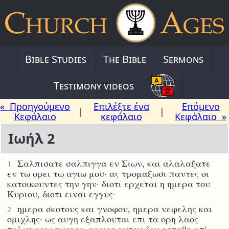
Bible Studies
The Bible
Sermons
Testimony videos
« Προηγούμενο
Επιλέξτε ένα
Επόμενο
|
|
Κεφάλαιο
κεφάλαιο
Κεφάλαιο »
Ιωήλ 2
Σαλπισατε σαλπιγγα εν Σιων, και αλαλαξατε
1
εν τω ορει τω αγιω μου· ας τρομαξωσι παντες οι
κατοικουντες την γην· διοτι ερχεται η ημερα του
Κυριου, διοτι ειναι εγγυς·
ημερα σκοτους και γνοφου, ημερα νεφελης και
2
ομιχλης· ως αυγη εξαπλουται επι τα ορη λαος
πολυς και ισχυρος· ομοιος αυτου δεν εσταθη απ'