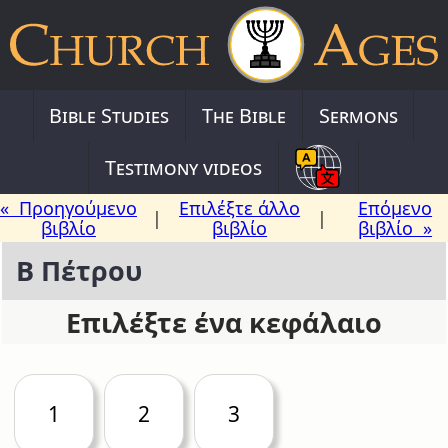
Bible Studies
The Bible
Sermons
Testimony videos
« Προηγούμενο
Επιλέξτε άλλο
Επόμενο
|
|
βιβλίο
βιβλίο
βιβλίο »
Β Πέτρου
Επιλέξτε ένα κεφάλαιο
1
2
3