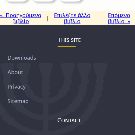
« Προηγούμενο
Επιλέξτε άλλο
Επόμενο
|
|
βιβλίο
βιβλίο
βιβλίο »
This site
Downloads
About
Privacy
Sitemap
Contact