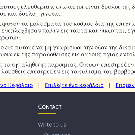
υτους ελευθεριαν, ενω αυτοι ειναι δουλοι της δ
του και δουλος γινεται.
φυγον τα μολυσματα του κοσμου δια της επιγνω
 ενεπλεχθησαν παλιν εις ταυτα και νικωνται, εγ
πρωτων.
 εις αυτους να μη γνωρισωσι την οδον της δικα
σιν εκ της παραδοθεισης εις αυτους αγιας εντολ
 το της αληθινης παροιμιας, Ο κυων επεστρεψεν ε
ς λουσθεις επεστρεψεν εις το κυλισμα του βορβορ
νο Κεφάλαιο
|
Επιλέξτε ένα κεφάλαιο
|
Επόμεν
Contact
Write to us