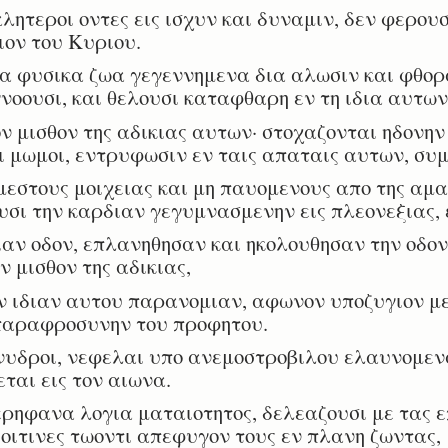
λητεροι οντες εις ισχυν και δυναμιν, δεν φερουσ
ιον του Κυριου.
α φυσικα ζωα γεγεννημενα δια αλωσιν και φθορ
οουσι, και θελουσι καταφθαρη εν τη ιδια αυτω
ν μισθον της αδικιας αυτων· στοχαζονται ηδονην
αι μωμοι, εντρυφωσιν εν ταις απαταις αυτων, συμ
στους μοιχειας και μη παυομενους απο της αμα
υσι την καρδιαν γεγυμνασμενην εις πλεονεξιας, 
αν οδον, επλανηθησαν και ηκολουθησαν την οδον
ν μισθον της αδικιας,
ν ιδιαν αυτου παρανομιαν, αφωνον υποζυγιον 
παραφροσυνην του προφητου.
υδροι, νεφελαι υπο ανεμοστροβιλου ελαυνομεναι
ται εις τον αιωνα.
ηφανα λογια ματαιοτητος, δελεαζουσι με τας επ
 οιτινες τωοντι απεφυγον τους εν πλανη ζωντας,