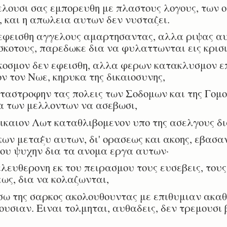
λουσι σας εμπορευθη με πλαστους λογους, των ο
, και η απωλεια αυτων δεν νυσταζει.
εφεισθη αγγελους αμαρτησαντας, αλλα ριψας αυ
σκοτους, παρεδωκε δια να φυλαττωνται εις κρισι
κοσμον δεν εφεισθη, αλλα φερων κατακλυσμον επ
 τον Νωε, κηρυκα της δικαιοσυνης,
ταστροφην τας πολεις των Σοδομων και της Γομ
 των μελλοντων να ασεβωσι,
ικαιον Λωτ καταθλιβομενον υπο της ασελγους δ
κων μεταξυ αυτων, δι' ορασεως και ακοης, εβασα
του ψυχην δια τα ανομα εργα αυτων·
λευθερονη εκ του πειρασμου τους ευσεβεις, του
εως, δια να κολαζωνται,
ω της σαρκος ακολουθουντας με επιθυμιαν ακαθ
υσιαν. Ειναι τολμηται, αυθαδεις, δεν τρεμουσι