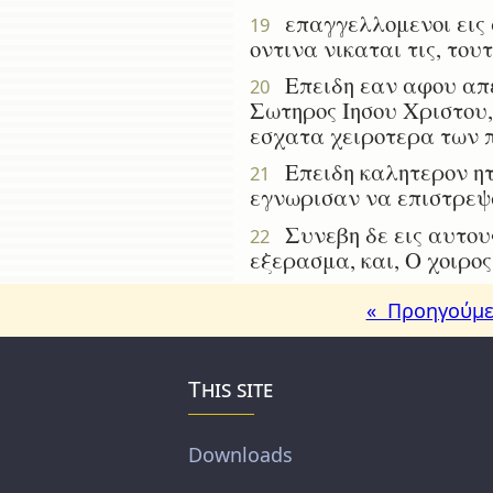
επαγγελλομενοι εις α
19
οντινα νικαται τις, του
Επειδη εαν αφου απε
20
Σωτηρος Ιησου Χριστου,
εσχατα χειροτερα των 
Επειδη καλητερον ητο
21
εγνωρισαν να επιστρεψω
Συνεβη δε εις αυτους
22
εξερασμα, και, Ο χοιρο
« Προηγούμε
This site
Downloads