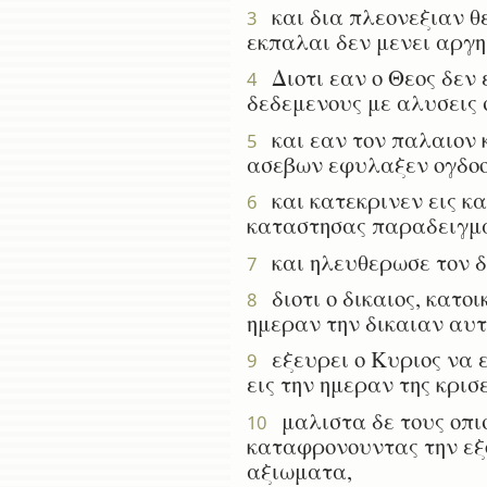
και δια πλεονεξιαν θε
3
εκπαλαι δεν μενει αργη
Διοτι εαν ο Θεος δεν 
4
δεδεμενους με αλυσεις 
και εαν τον παλαιον 
5
ασεβων εφυλαξεν ογδοον
και κατεκρινεν εις κα
6
καταστησας παραδειγμα
και ηλευθερωσε τον δ
7
διοτι ο δικαιος, κατοι
8
ημεραν την δικαιαν αυ
εξευρει ο Κυριος να ε
9
εις την ημεραν της κρισ
μαλιστα δε τους οπισ
10
καταφρονουντας την εξο
αξιωματα,