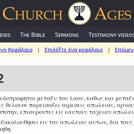
dies
The Bible
Sermons
Testimony video
νο Κεφάλαιο
|
Επιλέξτε ένα κεφάλαιο
|
Επόμεν
2
δοπροφηται μεταξυ του λαου, καθως και μεταξυ
ες θελουσι παρεισαξει αιρεσεις απωλειας, αρνου
ποτην, επισυροντες εις εαυτους ταχειαν απωλει
ξακολουθησει εις τας απωλειας αυτων, δια τους ο
ηθη·