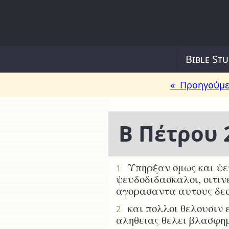
Bible Stu
« Προηγούμε
Β Πέτρου 
Υπηρξαν ομως και ψευ
1
ψευδοδιδασκαλοι, οιτιν
αγορασαντα αυτους δεσ
και πολλοι θελουσιν ε
2
αληθειας θελει βλασφημ