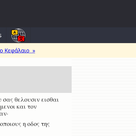
s
ο Κεφάλαιο »
 σας θελουσιν εισθαι
μενοι και τον
αν·
ποιους η οδος της