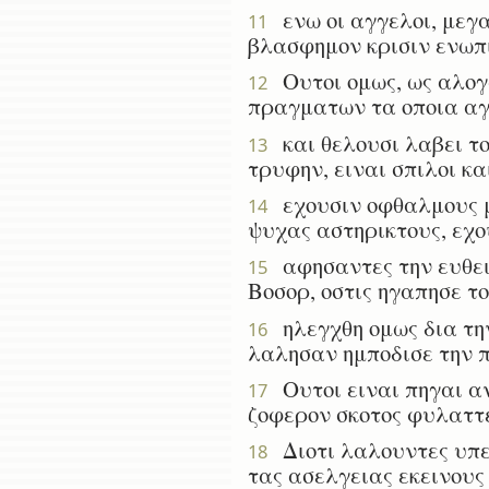
ενω οι αγγελοι, μεγα
11
βλασφημον κρισιν ενωπ
Ουτοι ομως, ως αλογ
12
πραγματων τα οποια αγν
και θελουσι λαβει το
13
τρυφην, ειναι σπιλοι κ
εχουσιν οφθαλμους με
14
ψυχας αστηρικτους, εχο
αφησαντες την ευθει
15
Βοσορ, οστις ηγαπησε το
ηλεγχθη ομως δια τη
16
λαλησαν ημποδισε την 
Ουτοι ειναι πηγαι αν
17
ζοφερον σκοτος φυλαττε
Διοτι λαλουντες υπερ
18
τας ασελγειας εκεινους