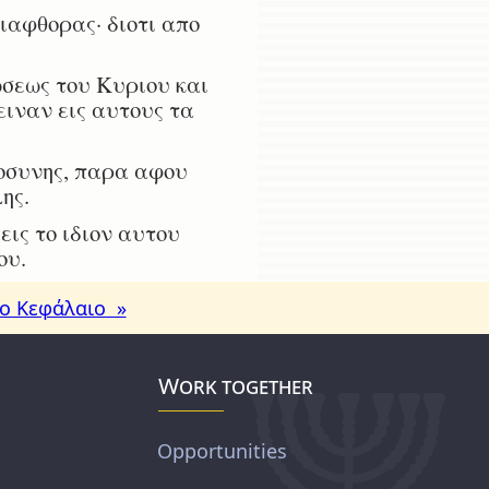
ιαφθορας· διοτι απο
σεως του Κυριου και
ειναν εις αυτους τα
ιοσυνης, παρα αφου
ης.
ις το ιδιον αυτου
ου.
ο Κεφάλαιο »
Work together
Opportunities