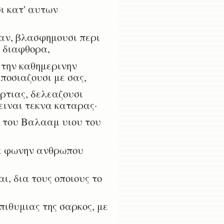
ι κατ' αυτων
αν, βλασφημουσι περι
ν διαφθορα,
 την καθημερινην
ποσιαζουσι με σας,
ρτιας, δελεαζουσι
ειναι τεκνα καταρας·
 του Βαλααμ υιου του
με φωνην ανθρωπου
, δια τους οποιους το
ιθυμιας της σαρκος, με