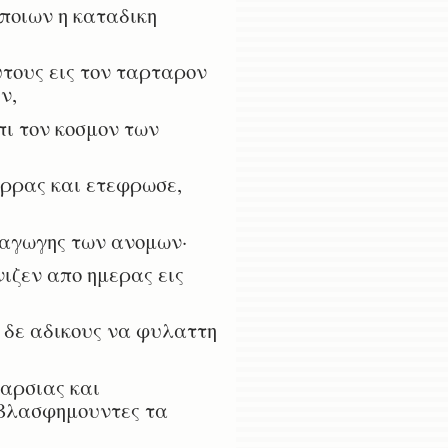
ποιων η καταδικη
τους εις τον ταρταρον
ν,
ι τον κοσμον των
ορρας και ετεφρωσε,
ιαγωγης των ανομων·
νιζεν απο ημερας εις
ς δε αδικους να φυλαττη
αρσιας και
 βλασφημουντες τα