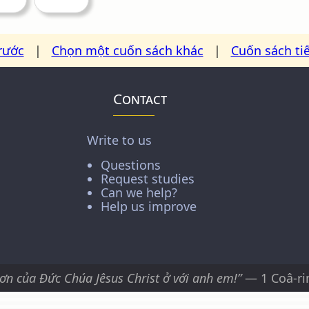
rước
|
Chọn một cuốn sách khác
|
Cuốn sách ti
Contact
Write to us
Questions
Request studies
Can we help?
Help us improve
ơn của Ðức Chúa Jêsus Christ ở với anh em!”
— 1 Coâ-ri