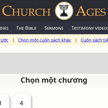
dies
The Bible
Sermons
Testimony video
rước
|
Chọn một cuốn sách khác
|
Cuốn sách ti
Chọn một chương
3
4