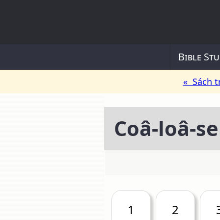
Bible Stu
« Sách t
Coâ-loâ-se
1
2