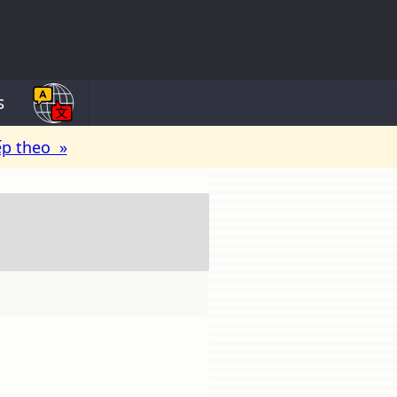
s
ếp theo »