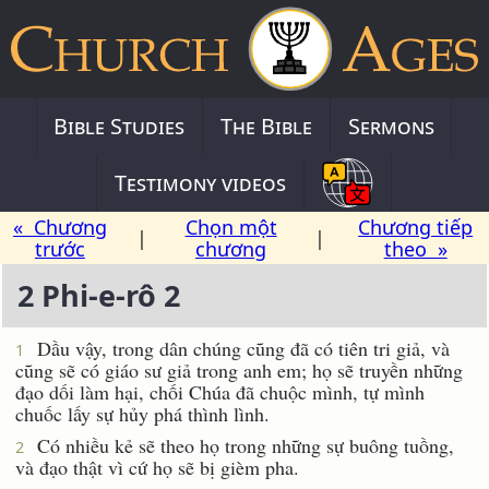
Bible Studies
The Bible
Sermons
Testimony videos
« Chương
Chọn một
Chương tiếp
|
|
trước
chương
theo »
2 Phi-e-rô 2
Dầu vậy, trong dân chúng cũng đã có tiên tri giả, và
1
cũng sẽ có giáo sư giả trong anh em; họ sẽ truyền những
đạo dối làm hại, chối Chúa đã chuộc mình, tự mình
chuốc lấy sự hủy phá thình lình.
Có nhiều kẻ sẽ theo họ trong những sự buông tuồng,
2
và đạo thật vì cứ họ sẽ bị gièm pha.