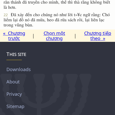
răn thánh đã truyền cho mình, thế thì thà rằng không biết
là hơn.
Ðã xảy đến cho chúng nó như lời t»¥c ngữ rằng: Chó
22
liếm lại đồ nó đã mửa, heo đã rửa sách rồi, lại liên lạc
trong vũng bùn.
« Chương
Chọn một
Chương tiếp
|
|
trước
chương
theo »
This site
Downloads
About
Privacy
Sitemap