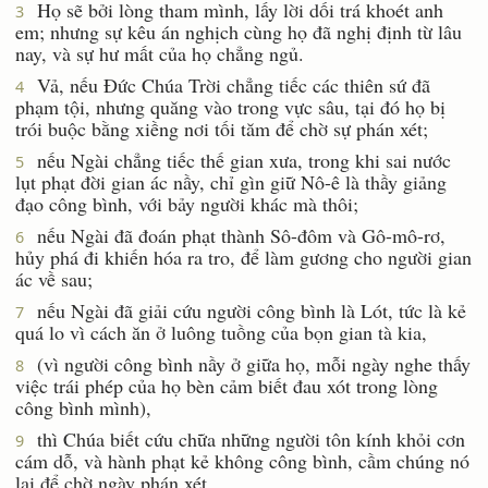
Họ sẽ bởi lòng tham mình, lấy lời dối trá khoét anh
3
em; nhưng sự kêu án nghịch cùng họ đã nghị định từ lâu
nay, và sự hư mất của họ chẳng ngủ.
Vả, nếu Ðức Chúa Trời chẳng tiếc các thiên sứ đã
4
phạm tội, nhưng quăng vào trong vực sâu, tại đó họ bị
trói buộc bằng xiềng nơi tối tăm để chờ sự phán xét;
nếu Ngài chẳng tiếc thế gian xưa, trong khi sai nước
5
lụt phạt đời gian ác nầy, chỉ gìn giữ Nô-ê là thầy giảng
đạo công bình, với bảy người khác mà thôi;
nếu Ngài đã đoán phạt thành Sô-đôm và Gô-mô-rơ,
6
hủy phá đi khiến hóa ra tro, để làm gương cho người gian
ác về sau;
nếu Ngài đã giải cứu người công bình là Lót, tức là kẻ
7
quá lo vì cách ăn ở luông tuồng của bọn gian tà kia,
(vì người công bình nầy ở giữa họ, mỗi ngày nghe thấy
8
việc trái phép của họ bèn cảm biết đau xót trong lòng
công bình mình),
thì Chúa biết cứu chữa những người tôn kính khỏi cơn
9
cám dỗ, và hành phạt kẻ không công bình, cầm chúng nó
lại để chờ ngày phán xét,