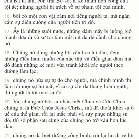
của Ba-la-am, con trai Bô-sô, là kẻ tham tiền công của
tội ác; nhưng người bị trách về sự phạm tội của mình,
bởi có một con vật câm nói tiếng người ta, mà ngăn
16
cấm sự điên cuồng của người tiên tri đó.
Ấy là những suối nước, những đám mây bị luồng gió
17
mạnh đưa đi và sự tối tăm mờ mịt đã để dành cho chúng
nó.
Chúng nó dùng những lời văn hoa hư đản, đem
18
những điều ham muốn của xác thịt và điều gian dâm mà
dỗ dành những kẻ mới vừa tránh khỏi các người theo
đường lầm lạc;
chúng nó hứa sự tự do cho người, mà chính mình thì
19
làm tôi mọi sự hư nát; vì có sự chi đã thắng hơn người,
thì người là tôi mọi sự đó.
Vả, chúng nó bởi sự nhận biết Chúa và Cứu Chúa
20
chúng ta là Ðức Chúa Jêsus Christ, mà đã thoát khỏi sự ô
uế của thế gian, rồi lại mắc phải và suy phục những sự
đó, thì số phận sau cùng của chúng nó trở xấu hơn lúc
đầu.
chúng nó đã biết đường công bình, rồi lại lui đi về lời
21