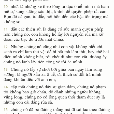
nhứt là những kẻ theo lòng tư dục ô uế mình mà ham
10
mê sự sung sướng xác thịt, khinh dể quyền phép rất cao.
Bọn đó cả gan, tự đắc, nói hỗn đến các bậc tôn trọng mà
không sợ,
dẫu các thiên sứ, là đấng có sức mạnh quyền phép
11
hơn chúng nó, còn không hề lấy lời nguyền rủa mà xử
đoán các bậc đó trước mặt Chúa.
Nhưng chúng nó cũng như con vật không biết chi,
12
sanh ra chỉ làm thú vật để bị bắt mà làm thịt, hay chê bai
điều mình không biết, rồi chết đi như con vật, dường ấy
chúng nó lãnh lấy tiền công về tội ác mình.
Chúng nó lấy sự chơi bời giữa ban ngày làm sung
13
sướng, là người xấu xa ô uế, ưa thích sự dối trá mình
đang khi ăn tiệc với anh em;
cặp mắt chúng nó đầy sự gian dâm, chúng nó phạm
14
tội không bao giờ chán, dỗ dành những người không
vững lòng, chúng nó có lòng quen thói tham dục: ấy là
những con cái đáng rủa sả.
chúng nó đã bỏ đường thẳng mà đi sai lạc theo đường
15