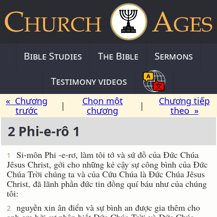
Bible Studies
The Bible
Sermons
Testimony videos
« Chương
Chọn một
Chương tiếp
|
|
trước
chương
theo »
2 Phi-e-rô 1
Si-môn Phi -e-rơ, làm tôi tớ và sứ đồ của Ðức Chúa
1
Jêsus Christ, gởi cho những kẻ cậy sự công bình của Ðức
Chúa Trời chúng ta và của Cứu Chúa là Ðức Chúa Jêsus
Christ, đã lãnh phần đức tin đồng quí báu như của chúng
tôi:
nguyền xin ân điển và sự bình an được gia thêm cho
2
anh em bởi sự nhận biết Ðức Chúa Trời và Ðức Chúa