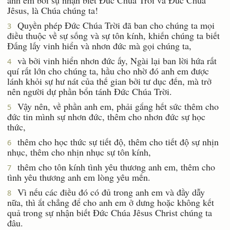
Jêsus, là Chúa chúng ta!
Quyền phép Ðức Chúa Trời đã ban cho chúng ta mọi
3
điều thuộc về sự sống và sự tôn kính, khiến chúng ta biết
Ðấng lấy vinh hiển và nhơn đức mà gọi chúng ta,
và bởi vinh hiển nhơn đức ấy, Ngài lại ban lời hứa rất
4
quí rất lớn cho chúng ta, hầu cho nhờ đó anh em được
lánh khỏi sự hư nát của thế gian bởi tư dục đến, mà trở
nên người dự phần bổn tánh Ðức Chúa Trời.
Vậy nên, về phần anh em, phải gắng hết sức thêm cho
5
đức tin mình sự nhơn đức, thêm cho nhơn đức sự học
thức,
thêm cho học thức sự tiết độ, thêm cho tiết độ sự nhịn
6
nhục, thêm cho nhịn nhục sự tôn kính,
thêm cho tôn kính tình yêu thương anh em, thêm cho
7
tình yêu thương anh em lòng yêu mến.
Vì nếu các điều đó có đủ trong anh em và đầy dẫy
8
nữa, thì ắt chẳng để cho anh em ở dưng hoặc không kết
quả trong sự nhận biết Ðức Chúa Jêsus Christ chúng ta
đâu.