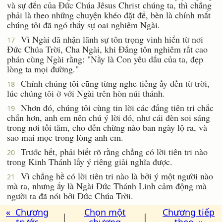
và sự đến của Ðức Chúa Jêsus Christ chúng ta, thì chẳng
phải là theo những chuyện khéo đặt để, bèn là chính mắt
chúng tôi đã ngó thấy sự oai nghiêm Ngài.
Vì Ngài đã nhận lãnh sự tôn trọng vinh hiển từ nơi
17
Ðức Chúa Trời, Cha Ngài, khi Ðấng tôn nghiêm rất cao
phán cùng Ngài rằng: "Nầy là Con yêu dấu của ta, đẹp
lòng ta mọi đường."
Chính chúng tôi cũng từng nghe tiếng ấy đến từ trời,
18
lúc chúng tôi ở với Ngài trên hòn núi thánh.
Nhơn đó, chúng tôi cùng tin lời các đấng tiên tri chắc
19
chắn hơn, anh em nên chú ý lời đó, như cái đèn soi sáng
trong nơi tối tăm, cho đến chừng nào ban ngày lộ ra, và
sao mai mọc trong lòng anh em.
Trước hết, phải biết rõ rằng chẳng có lời tiên tri nào
20
trong Kinh Thánh lấy ý riêng giải nghĩa được.
Vì chẳng hề có lời tiên tri nào là bởi ý một người nào
21
mà ra, nhưng ấy là Ngài Ðức Thánh Linh cảm động mà
người ta đã nói bởi Ðức Chúa Trời.
« Chương
Chọn một
Chương tiếp
|
|
trước
chương
theo »