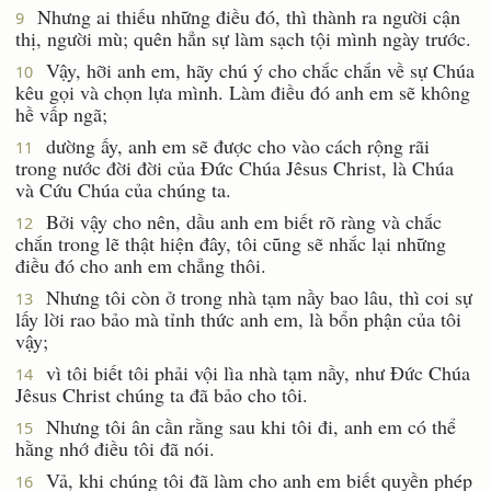
Nhưng ai thiếu những điều đó, thì thành ra người cận
9
thị, người mù; quên hẳn sự làm sạch tội mình ngày trước.
Vậy, hỡi anh em, hãy chú ý cho chắc chắn về sự Chúa
10
kêu gọi và chọn lựa mình. Làm điều đó anh em sẽ không
hề vấp ngã;
dường ấy, anh em sẽ được cho vào cách rộng rãi
11
trong nước đời đời của Ðức Chúa Jêsus Christ, là Chúa
và Cứu Chúa của chúng ta.
Bởi vậy cho nên, dầu anh em biết rõ ràng và chắc
12
chắn trong lẽ thật hiện đây, tôi cũng sẽ nhắc lại những
điều đó cho anh em chẳng thôi.
Nhưng tôi còn ở trong nhà tạm nầy bao lâu, thì coi sự
13
lấy lời rao bảo mà tỉnh thức anh em, là bổn phận của tôi
vậy;
vì tôi biết tôi phải vội lìa nhà tạm nầy, như Ðức Chúa
14
Jêsus Christ chúng ta đã bảo cho tôi.
Nhưng tôi ân cần rằng sau khi tôi đi, anh em có thể
15
hằng nhớ điều tôi đã nói.
Vả, khi chúng tôi đã làm cho anh em biết quyền phép
16