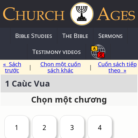
Bible Studies
The Bible
Sermons
Testimony videos
« Sách
Chọn một cuốn
Cuốn sách tiếp
|
|
trước
sách khác
theo »
1 Caùc Vua
Chọn một chương
1
2
3
4