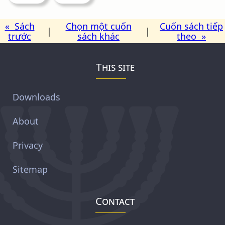
« Sách
Chọn một cuốn
Cuốn sách tiếp
|
|
trước
sách khác
theo »
This site
Downloads
About
Privacy
Sitemap
Contact