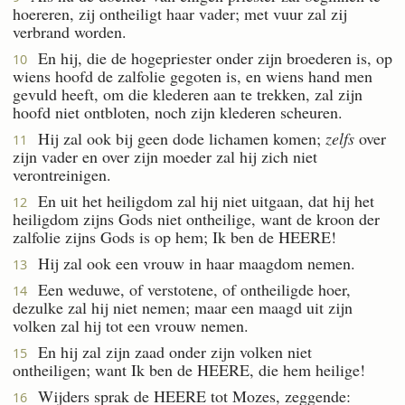
hoereren, zij ontheiligt haar vader; met vuur zal zij
verbrand worden.
En hij, die de hogepriester onder zijn broederen is, op
10
wiens hoofd de zalfolie gegoten is, en wiens hand men
gevuld heeft, om die klederen aan te trekken, zal zijn
hoofd niet ontbloten, noch zijn klederen scheuren.
Hij zal ook bij geen dode lichamen komen;
zelfs
over
11
zijn vader en over zijn moeder zal hij zich niet
verontreinigen.
En uit het heiligdom zal hij niet uitgaan, dat hij het
12
heiligdom zijns Gods niet ontheilige, want de kroon der
zalfolie zijns Gods is op hem; Ik ben de HEERE!
Hij zal ook een vrouw in haar maagdom nemen.
13
Een weduwe, of verstotene, of ontheiligde hoer,
14
dezulke zal hij niet nemen; maar een maagd uit zijn
volken zal hij tot een vrouw nemen.
En hij zal zijn zaad onder zijn volken niet
15
ontheiligen; want Ik ben de HEERE, die hem heilige!
Wijders sprak de HEERE tot Mozes, zeggende:
16