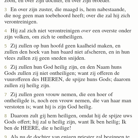
En over zijn zuster, die maagd is, hem nabestaande,
3
die nog geen man toebehoord heeft; over die zal hij zich
verontreinigen.
Hij zal zich niet verontreinigen
over
een overste onder
4
zijn volken, om zich te ontheiligen.
Zij zullen op hun hoofd geen kaalheid maken, en
5
zullen den hoek van hun baard niet afscheren, en in hun
vlees zullen zij geen sneden snijden.
Zij zullen hun God heilig zijn, en den Naam huns
6
Gods zullen zij niet ontheiligen; want zij offeren de
vuurofferen des HEEREN, de spijze huns Gods; daarom
zullen zij heilig zijn.
Zij zullen geen vrouw nemen, die een hoer of
7
ontheiligde is, noch een vrouw nemen, die van haar man
verstoten is; want hij is zijn God heilig.
Daarom zult gij hem heiligen, omdat hij de spijze uws
8
Gods offert; hij zal u heilig zijn, want Ik ben heilig; Ik
ben de HEERE, die u heilige!
Als nu de dochter van enigen priester zal beginnen te
9