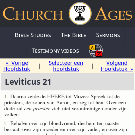
Bible Studies
The Bible
Sermons
Testimony videos
« Vorige
Selecteer een
Volgend
|
|
Hoofdstuk
hoofdstuk
Hoofdstuk »
Leviticus 21
Daarna zeide de HEERE tot Mozes: Spreek tot de
1
priesters, de zonen van Aaron, en zeg tot hen: Over een
dode zal
een priester
zich niet verontreinigen onder zijn
volken.
Behalve over zijn bloedvriend, die hem ten naaste
2
bestaat, over zijn moeder en over zijn vader, en over zijn
zoon, en over zijn dochter, en over zijn broeder.