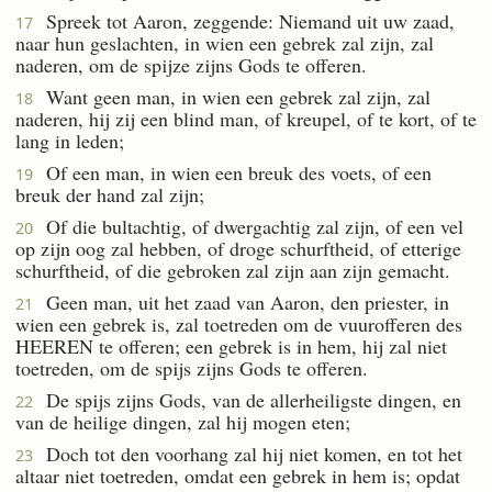
Spreek tot Aaron, zeggende: Niemand uit uw zaad,
17
naar hun geslachten, in wien een gebrek zal zijn, zal
naderen, om de spijze zijns Gods te offeren.
Want geen man, in wien een gebrek zal zijn, zal
18
naderen, hij zij een blind man, of kreupel, of te kort, of te
lang in leden;
Of een man, in wien een breuk des voets, of een
19
breuk der hand zal zijn;
Of die bultachtig, of dwergachtig zal zijn, of een vel
20
op zijn oog zal hebben, of droge schurftheid, of etterige
schurftheid, of die gebroken zal zijn aan zijn gemacht.
Geen man, uit het zaad van Aaron, den priester, in
21
wien een gebrek is, zal toetreden om de vuurofferen des
HEEREN te offeren; een gebrek is in hem, hij zal niet
toetreden, om de spijs zijns Gods te offeren.
De spijs zijns Gods, van de allerheiligste dingen, en
22
van de heilige dingen, zal hij mogen eten;
Doch tot den voorhang zal hij niet komen, en tot het
23
altaar niet toetreden, omdat een gebrek in hem is; opdat