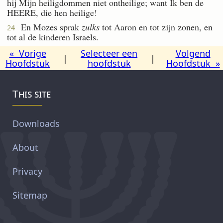
hij Mijn heiligdommen niet ontheilige; want Ik ben de
HEERE, die hen heilige!
En Mozes sprak
zulks
tot Aaron en tot zijn zonen, en
24
tot al de kinderen Israels.
« Vorige
Selecteer een
Volgend
|
|
Hoofdstuk
hoofdstuk
Hoofdstuk »
This site
Downloads
About
Privacy
Sitemap