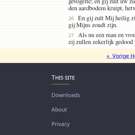
gevogelte; en gij zult uw z
den aardbodem kruipt, hetw
En gij zult Mij heilig z
26
gij Mijns zoudt zijn.
Als nu een man en vrouw 
27
zij zullen zekerlijk gedood
« Vorige H
This site
Downloads
About
Privacy