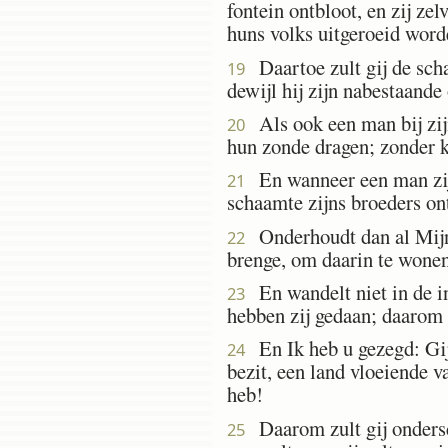
fontein ontbloot, en zij ze
huns volks uitgeroeid word
Daartoe zult gij de scha
19
dewijl hij zijn nabestaande
Als ook een man bij zijn
20
hun zonde dragen; zonder ki
En wanneer een man zijn
21
schaamte zijns broeders ont
Onderhoudt dan al Mijn i
22
brenge, om daarin te wonen
En wandelt niet in de in
23
hebben zij gedaan; daarom 
En Ik heb u gezegd: Gij z
24
bezit, een land vloeiende
heb!
Daarom zult gij ondersch
25