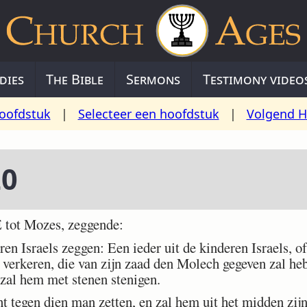
dies
The Bible
Sermons
Testimony video
oofdstuk
|
Selecteer een hoofdstuk
|
Volgend H
20
tot Mozes, zeggende:
en Israels zeggen: Een ieder uit de kinderen Israels, o
 verkeren, die van zijn zaad den Molech gegeven zal he
 zal hem met stenen stenigen.
 tegen dien man zetten, en zal hem uit het midden zijns