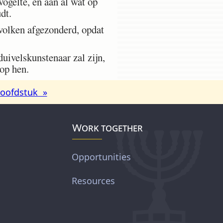
vogelte, en aan al wat op
dt.
 volken afgezonderd, opdat
ivelskunstenaar zal zijn,
 op hen.
oofdstuk »
Work together
Opportunities
Resources