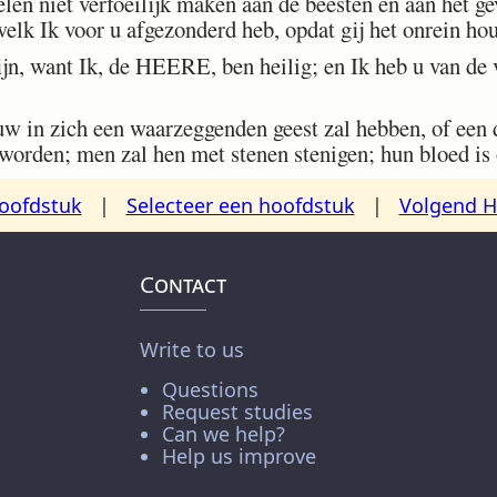
ielen niet verfoeilijk maken aan de beesten en aan het ge
elk Ik voor u afgezonderd heb, opdat gij het onrein hou
ijn, want Ik, de HEERE, ben heilig; en Ik heb u van de
in zich een waarzeggenden geest zal hebben, of een du
 worden; men zal hen met stenen stenigen; hun bloed is
oofdstuk
|
Selecteer een hoofdstuk
|
Volgend H
Contact
Write to us
Questions
Request studies
Can we help?
Help us improve