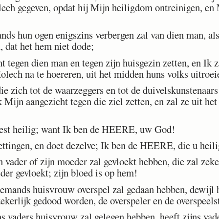
lech gegeven, opdat hij Mijn heiligdom ontreinigen, en
nds hun ogen enigszins verbergen zal van dien man, als 
 dat het hem niet dode;
 tegen dien man en tegen zijn huisgezin zetten, en Ik z
ech na te hoereren, uit het midden huns volks uitroei
ie zich tot de waarzeggers en tot de duivelskunstenaar
k Mijn aangezicht tegen die ziel zetten, en zal ze uit h
est heilig; want Ik ben de HEERE, uw God!
tingen, en doet dezelve; Ik ben de HEERE, die u heili
 vader of zijn moeder zal gevloekt hebben, die zal zeke
eder gevloekt; zijn bloed is op hem!
mands huisvrouw overspel zal gedaan hebben, dewijl h
zekerlijk gedood worden, de overspeler en de overspeelst
s vaders huisvrouw zal gelegen hebben, heeft zijns vad