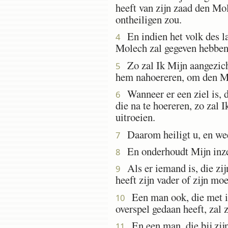
heeft van zijn zaad den Mo
ontheiligen zou.
En indien het volk des la
4
Molech zal gegeven hebben,
Zo zal Ik Mijn aangezicht
5
hem nahoereren, om den Mol
Wanneer er een ziel is, d
6
die na te hoereren, zo zal I
uitroeien.
Daarom heiligt u, en we
7
En onderhoudt Mijn inzet
8
Als er iemand is, die zijn
9
heeft zijn vader of zijn mo
Een man ook, die met ie
10
overspel gedaan heeft, zal 
En een man, die bij zijn
11