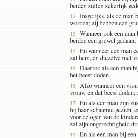
beiden zullen zekerlijk ge
Insgelijks, als de man b
12
worden; zij hebben een gru
Wanneer ook een man bij
13
beiden een gruwel gedaan; 
En wanneer een man een 
14
zal hem, en diezelve met v
Daartoe als een man bij 
15
het beest doden.
Alzo wanneer een vrouw t
16
vrouw en dat beest doden; 
En als een man zijn zust
17
hij haar schaamte gezien, e
voor de ogen van de kindere
zal zijn ongerechtigheid dr
En als een man bij een v
18