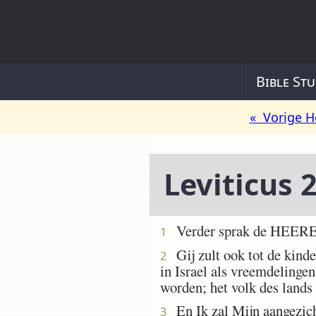
Bible Stu
« Vorige H
Leviticus 
Verder sprak de HEERE 
1
Gij zult ook tot de kinder
2
in Israel als vreemdelingen
worden; het volk des lands
En Ik zal Mijn aangezicht
3