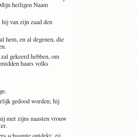
 Mijn heiligen Naam
hij van zijn zaad den
al hem, en al degenen, die
en.
s zal gekeerd hebben, om
et midden haars volks
ge.
rlijk gedood worden; hij
ij met zijns naasten vrouw
er.
ers schaamte ontdekt; zij