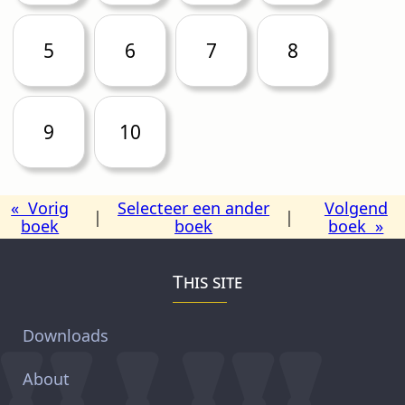
5
6
7
8
9
10
« Vorig
Selecteer een ander
Volgend
|
|
boek
boek
boek »
This site
Downloads
About