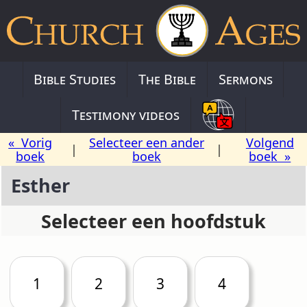
Bible Studies
The Bible
Sermons
Testimony videos
« Vorig
Selecteer een ander
Volgend
|
|
boek
boek
boek »
Esther
Selecteer een hoofdstuk
1
2
3
4