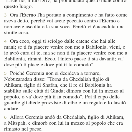
questo luogo.
Ora l'Eterno l'ha portato a compimento e ha fatto come
3
aveva detto, perché voi avete peccato contro l'Eterno e
non avete ascoltato la sua voce. Perciò vi è accaduta una
simile cosa.
Ora ecco, oggi ti sciolgo dalle catene che hai alle
4
mani; se ti fa piacere venire con me a Babilonia, vieni, e
io avrò cura di te, ma se non ti fa piacere venire con me a
Babilonia, rimani. Ecco, l'intero paese ti sta davanti; va'
dove più ti piace e dove più ti fa comodo".
Poiché Geremia non si decideva a tornare,
5
Nebuzaradan disse: "Torna da Ghedaliah figlio di
Ahikam, figlio di Shafan, che il re di Babilonia ha
stabilito sulle città di Giuda; dimora con lui in mezzo al
popolo, o va' dove più ti fa comodo". Poi il capo delle
guardie gli diede provviste di cibo e un regalo e lo lasciò
andare.
Allora Geremia andò da Ghedaliah, figlio di Ahikam,
6
a Mitspah, e dimorò con lui in mezzo al popolo che era
rimasto nel paese.