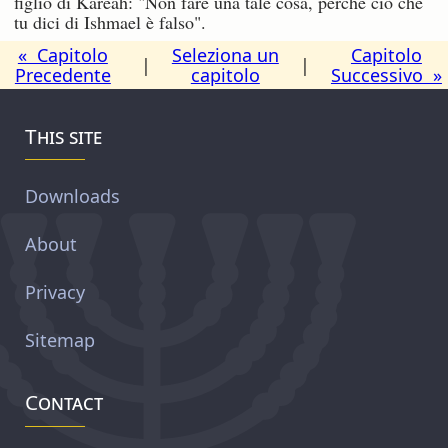
figlio di Kareah: "Non fare una tale cosa, perché ciò che
tu dici di Ishmael è falso".
« Capitolo
Seleziona un
Capitolo
|
|
Precedente
capitolo
Successivo »
This site
Downloads
About
Privacy
Sitemap
Contact