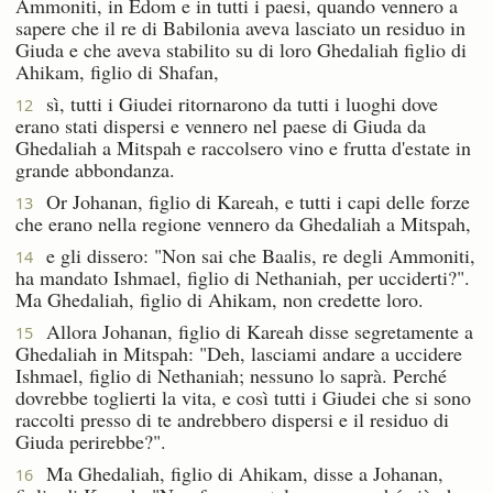
Ammoniti, in Edom e in tutti i paesi, quando vennero a
sapere che il re di Babilonia aveva lasciato un residuo in
Giuda e che aveva stabilito su di loro Ghedaliah figlio di
Ahikam, figlio di Shafan,
sì, tutti i Giudei ritornarono da tutti i luoghi dove
12
erano stati dispersi e vennero nel paese di Giuda da
Ghedaliah a Mitspah e raccolsero vino e frutta d'estate in
grande abbondanza.
Or Johanan, figlio di Kareah, e tutti i capi delle forze
13
che erano nella regione vennero da Ghedaliah a Mitspah,
e gli dissero: "Non sai che Baalis, re degli Ammoniti,
14
ha mandato Ishmael, figlio di Nethaniah, per ucciderti?".
Ma Ghedaliah, figlio di Ahikam, non credette loro.
Allora Johanan, figlio di Kareah disse segretamente a
15
Ghedaliah in Mitspah: "Deh, lasciami andare a uccidere
Ishmael, figlio di Nethaniah; nessuno lo saprà. Perché
dovrebbe toglierti la vita, e così tutti i Giudei che si sono
raccolti presso di te andrebbero dispersi e il residuo di
Giuda perirebbe?".
Ma Ghedaliah, figlio di Ahikam, disse a Johanan,
16