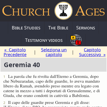
Bible Studies
The Bible
Sermons
Testimony videos
« Capitolo
Seleziona un
Capitolo
|
|
Precedente
capitolo
Successivo »
Geremia 40
La parola che fu rivolta dall'Eterno a Geremia, dopo
1
che Nebuzaradan, capo delle guardie, lo aveva mandato
libero da Ramah, avendolo preso mentre era legato con
catene in mezzo a tutti i deportati di Gerusalemme, e di
Giuda, che erano condotti in cattività a Babilonia.
Il capo delle guardie prese Geremia e gli disse:
2
"L'Eterno, il tuo DIO, ha pronunciato questo male contro