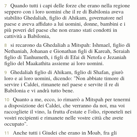
Quando tutti i capi delle forze che erano nella regione
7
seppero con i loro uomini che il re di Babilonia aveva
stabilito Ghedaliah, figlio di Ahikam, governatore nel
paese e aveva affidato a lui uomini, donne, bambini e i
più poveri del paese che non erano stati condotti in
cattività a Babilonia,
si recarono da Ghedaliah a Mitspah: Ishmael, figlio di
8
Nethaniah, Johanan e Gionathan figli di Kareah, Seraiah
figlio di Tanhumeth, i figli di Efai di Netofa e Jezaniah
figlio del Maakathita assieme ai loro uomini.
Ghedaliah figlio di Ahikam, figlio di Shafan, giurò
9
loro e ai loro uomini, dicendo: "Non abbiate timore di
servire i Caldei, rimanete nel paese e servite il re di
Babilonia e vi andrà tutto bene.
Quanto a me, ecco, io rimarrò a Mitspah per tenermi
10
a disposizione dei Caldei, che verranno da noi, ma voi
raccogliete il vino, la frutta d'estate e l'olio, riponeteli nei
vostri recipienti e rimanete nelle vostre città che avete
occupato".
Anche tutti i Giudei che erano in Moab, fra gli
11