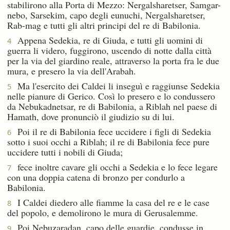
stabilirono alla Porta di Mezzo: Nergalsharetser, Samgar-
nebo, Sarsekim, capo degli eunuchi, Nergalsharetser,
Rab-mag e tutti gli altri principi del re di Babilonia.
Appena Sedekia, re di Giuda, e tutti gli uomini di
4
guerra li videro, fuggirono, uscendo di notte dalla città
per la via del giardino reale, attraverso la porta fra le due
mura, e presero la via dell'Arabah.
Ma l'esercito dei Caldei li inseguì e raggiunse Sedekia
5
nelle pianure di Gerico. Così lo presero e lo condussero
da Nebukadnetsar, re di Babilonia, a Riblah nel paese di
Hamath, dove pronunciò il giudizio su di lui.
Poi il re di Babilonia fece uccidere i figli di Sedekia
6
sotto i suoi occhi a Riblah; il re di Babilonia fece pure
uccidere tutti i nobili di Giuda;
fece inoltre cavare gli occhi a Sedekia e lo fece legare
7
con una doppia catena di bronzo per condurlo a
Babilonia.
I Caldei diedero alle fiamme la casa del re e le case
8
del popolo, e demolirono le mura di Gerusalemme.
Poi Nebuzaradan, capo delle guardie, condusse in
9