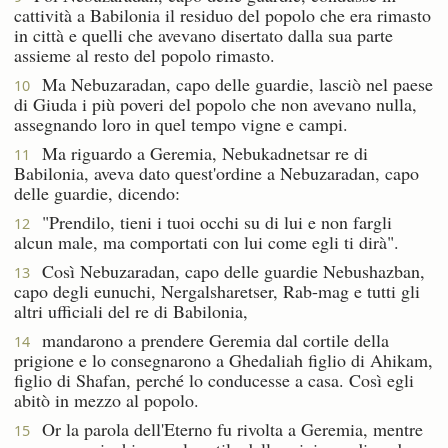
cattività a Babilonia il residuo del popolo che era rimasto
in città e quelli che avevano disertato dalla sua parte
assieme al resto del popolo rimasto.
Ma Nebuzaradan, capo delle guardie, lasciò nel paese
10
di Giuda i più poveri del popolo che non avevano nulla,
assegnando loro in quel tempo vigne e campi.
Ma riguardo a Geremia, Nebukadnetsar re di
11
Babilonia, aveva dato quest'ordine a Nebuzaradan, capo
delle guardie, dicendo:
"Prendilo, tieni i tuoi occhi su di lui e non fargli
12
alcun male, ma comportati con lui come egli ti dirà".
Così Nebuzaradan, capo delle guardie Nebushazban,
13
capo degli eunuchi, Nergalsharetser, Rab-mag e tutti gli
altri ufficiali del re di Babilonia,
mandarono a prendere Geremia dal cortile della
14
prigione e lo consegnarono a Ghedaliah figlio di Ahikam,
figlio di Shafan, perché lo conducesse a casa. Così egli
abitò in mezzo al popolo.
Or la parola dell'Eterno fu rivolta a Geremia, mentre
15