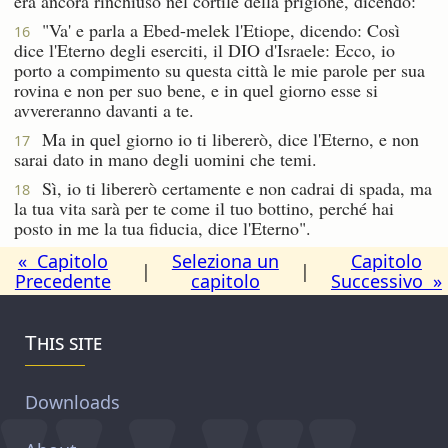
era ancora rinchiuso nel cortile della prigione, dicendo:
"Va' e parla a Ebed-melek l'Etiope, dicendo: Così
16
dice l'Eterno degli eserciti, il DIO d'Israele: Ecco, io
porto a compimento su questa città le mie parole per sua
rovina e non per suo bene, e in quel giorno esse si
avvereranno davanti a te.
Ma in quel giorno io ti libererò, dice l'Eterno, e non
17
sarai dato in mano degli uomini che temi.
Sì, io ti libererò certamente e non cadrai di spada, ma
18
la tua vita sarà per te come il tuo bottino, perché hai
posto in me la tua fiducia, dice l'Eterno".
« Capitolo
Seleziona un
Capitolo
|
|
Precedente
capitolo
Successivo »
This site
Downloads